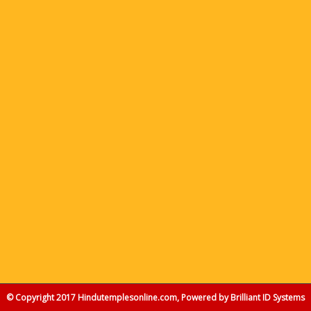
© Copyright 2017 Hindutemplesonline.com, Powered by
Brilliant ID Systems