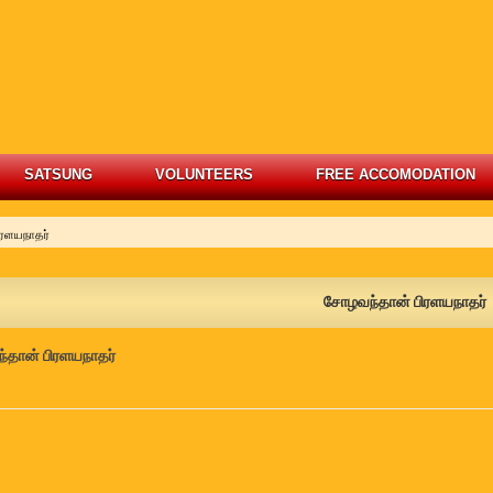
SATSUNG
VOLUNTEERS
FREE ACCOMODATION
ரளயநாதர்
சோழவந்தான் பிரளயநாதர்
தான் பிரளயநாதர்