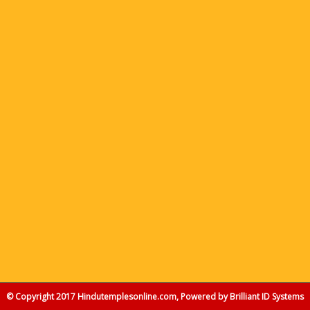
© Copyright 2017 Hindutemplesonline.com, Powered by
Brilliant ID Systems