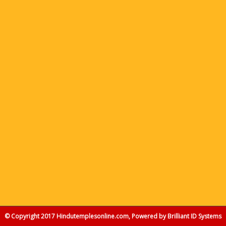
© Copyright 2017 Hindutemplesonline.com, Powered by
Brilliant ID Systems