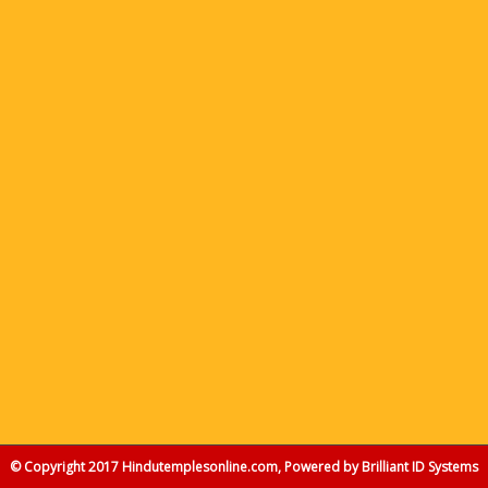
© Copyright 2017 Hindutemplesonline.com, Powered by
Brilliant ID Systems