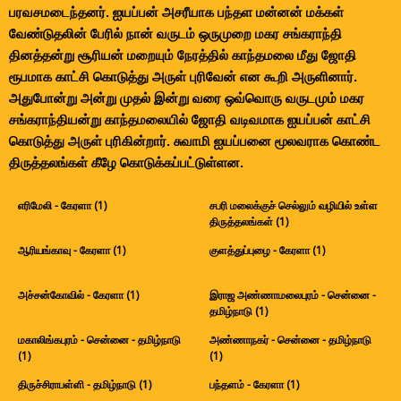
பரவசமடைந்தனர். ஐயப்பன் அசரீயாக பந்தள மன்னன் மக்கள்
வேண்டுதலின் பேரில் நான் வருடம் ஒருமுறை மகர சங்கராந்தி
தினத்தன்று சூரியன் மறையும் நேரத்தில் காந்தமலை மீது ஜோதி
ரூபமாக காட்சி கொடுத்து அருள் புரிவேன் என கூறி அருளினார்.
அதுபோன்று அன்று முதல் இன்று வரை ஒவ்வொரு வருடமும் மகர
சங்கராந்தியன்று காந்தமலையில் ஜோதி வடிவமாக ஐயப்பன் காட்சி
கொடுத்து அருள் புரிகின்றார். சுவாமி ஐயப்பனை மூலவராக கொண்ட
திருத்தலங்கள் கீழே கொடுக்கப்பட்டுள்ளன.
எரிமேலி - கேரளா (1)
சபரி மலைக்குச் செல்லும் வழியில் உள்ள
திருத்தலங்கள் (1)
ஆரியங்காவு - கேரளா (1)
குளத்துப்புழை - கேரளா (1)
அச்சன்கோவில் - கேரளா (1)
இராஜ அண்ணாமலைபுரம் - சென்னை -
தமிழ்நாடு (1)
மகாலிங்கபுரம் - சென்னை - தமிழ்நாடு
அண்ணாநகர் - சென்னை - தமிழ்நாடு
(1)
(1)
திருச்சிராபள்ளி - தமிழ்நாடு (1)
பந்தளம் - கேரளா (1)