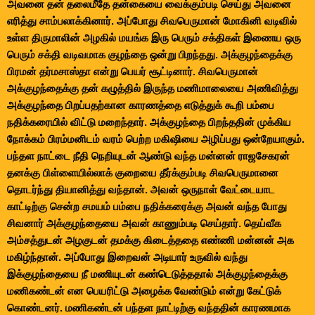
அவனை தன் தலைமீதே தன்கையை வைக்கும்படி செய்து அவனை
எரித்து சாம்பலாக்கினார். அப்போது சிவபெருமான் மோகினி வடிவில்
உள்ள திருமாலின் அழகில் மயங்க இரு பெரும் சக்திகள் இணைய ஒரு
பெரும் சக்தி வடிவமாக குழந்தை ஒன்று பிறந்தது. அக்குழந்தைக்கு
பிரமன் தர்மசாஸ்தா என்று பெயர் சூட்டினார். சிவபெருமான்
அக்குழந்தைக்கு தன் கழுத்தில் இருந்த மணிமாலையை அணிவித்து
அக்குழந்தை பிறப்பதற்கான காரணத்தை எடுத்துக் கூறி பம்பை
நதிக்கரையில் விட்டு மறைந்தார். அக்குழந்தை பிறந்ததின் முக்கிய
நோக்கம் பிரம்மனிடம் வரம் பெற்ற மகிஷியை அழிப்பது ஒன்றேயாகும்.
பந்தள நாட்டை நீதி நெறியுடன் ஆண்டு வந்த மன்னன் ராஜசேகரன்
தனக்கு பிள்ளையில்லாக் குறையை தீர்க்கும்படி சிவபெருமானை
தொடர்ந்து தியானித்து வந்தான். அவன் ஒருநாள் வேட்டையாட
காட்டிற்கு சென்ற சமயம் பம்பை நதிக்கரைக்கு அவன் வந்த போது
சிவனார் அக்குழந்தையை அவன் காணும்படி செய்தார். தெய்வீக
அம்சத்துடன் அழகுடன் தமக்கு கிடைத்ததை எண்ணி மன்னன் அக
மகிழ்ந்தான். அப்போது இறைவன் அடியார் உருவில் வந்து
இக்குழந்தையை நீ மணியுடன் கண்டெடுத்ததால் அக்குழந்தைக்கு
மணிகண்டன் என பெயரிட்டு அழைக்க வேண்டும் என்று கேட்டுக்
கொண்டனர். மணிகண்டன் பந்தள நாட்டிற்கு வந்ததின் காரணமாக