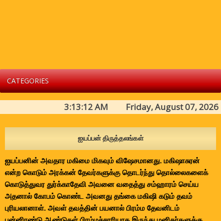
CATEGORIES
3:13:12 AM Friday, August 07, 2026
ஐயப்பன் திருத்தலங்கள்
ஐயப்பனின் அவதார மகிமை மிகவும் விஷேசமானது. மகிஷாசுரன்
என்ற கொடும் அரக்கன் தேவர்களுக்கு தொடர்ந்து தொல்லைகளைக்
கொடுத்துவர துர்க்காதேவி அவனை வதைத்து சம்ஹாரம் செய்ய
அதனால் கோபம் கொண்ட அவனது தங்கை மகிஷி கடும் தவம்
புரியலானாள். அவள் தவத்தின் பயனால் பிரம்ம தேவனிடம்
பன்னிரண்டு ஆண்டுகள் பிரம்மச்சாரியாக இருந்து மனிதர்களுக்கு