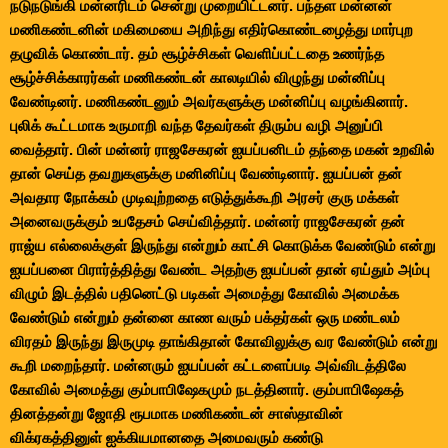
நடுநடுங்கி மன்னரிடம் சென்று முறையிட்டனர். பந்தள மன்னன்
மணிகண்டனின் மகிமையை அறிந்து எதிர்கொண்டழைத்து மார்புற
தழுவிக் கொண்டார். தம் சூழ்ச்சிகள் வெளிப்பட்டதை உணர்ந்த
சூழ்ச்சிக்காரர்கள் மணிகண்டன் காலடியில் விழுந்து மன்னிப்பு
வேண்டினர். மணிகண்டனும் அவர்களுக்கு மன்னிப்பு வழங்கினார்.
புலிக் கூட்டமாக உருமாறி வந்த தேவர்கள் திரும்ப வழி அனுப்பி
வைத்தார். பின் மன்னர் ராஜசேகரன் ஐயப்பனிடம் தந்தை மகன் உறவில்
தான் செய்த தவறுகளுக்கு மனினிப்பு வேண்டினார். ஐயப்பன் தன்
அவதார நோக்கம் முடிவுற்றதை எடுத்துக்கூறி அரசர் குரு மக்கள்
அனைவருக்கும் உபதேசம் செய்வித்தார். மன்னர் ராஜசேகரன் தன்
ராஜ்ய எல்லைக்குள் இருந்து என்றும் காட்சி கொடுக்க வேண்டும் என்று
ஐயப்பனை பிரார்த்தித்து வேண்ட அதற்கு ஐயப்பன் தான் ஏய்தும் அம்பு
விழும் இடத்தில் பதினெட்டு படிகள் அமைத்து கோவில் அமைக்க
வேண்டும் என்றும் தன்னை காண வரும் பக்தர்கள் ஒரு மண்டலம்
விரதம் இருந்து இருமுடி தாங்கிதான் கோவிலுக்கு வர வேண்டும் என்று
கூறி மறைந்தார். மன்னரும் ஐயப்பன் கட்டளைப்படி அவ்விடத்திலே
கோவில் அமைத்து கும்பாபிஷேகமும் நடத்தினார். கும்பாபிஷேகத்
தினத்தன்று ஜோதி ரூபமாக மணிகண்டன் சாஸ்தாவின்
விக்ரகத்தினுள் ஐக்கியமானதை அமைவரும் கண்டு