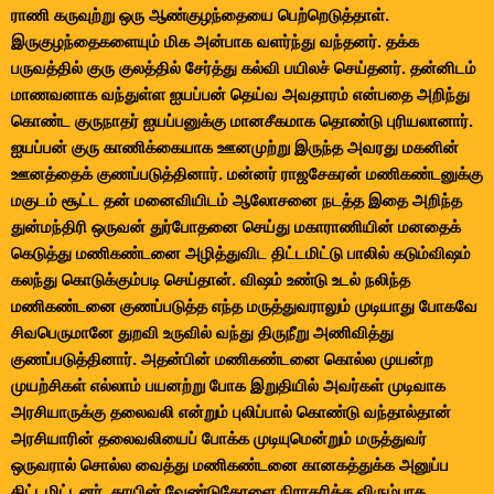
ராணி கருவுற்று ஒரு ஆண்குழந்தையை பெற்றெடுத்தாள்.
இருகுழந்தைகளையும் மிக அன்பாக வளர்ந்து வந்தனர். தக்க
பருவத்தில் குரு குலத்தில் சேர்த்து கல்வி பயிலச் செய்தனர். தன்னிடம்
மாணவனாக வந்துள்ள ஐயப்பன் தெய்வ அவதாரம் என்பதை அறிந்து
கொண்ட குருநாதர் ஐயப்பனுக்கு மானசீகமாக தொண்டு புரியலானார்.
ஐயப்பன் குரு காணிக்கையாக ஊனமுற்று இருந்த அவரது மகனின்
ஊனத்தைக் குணப்படுத்தினார். மன்னர் ராஜசேகரன் மணிகண்டனுக்கு
மகுடம் சூட்ட தன் மனைவியிடம் ஆலோசனை நடத்த இதை அறிந்த
துன்மந்திரி ஒருவன் துர்போதனை செய்து மகாராணியின் மனதைக்
கெடுத்து மணிகண்டனை அழித்துவிட திட்டமிட்டு பாலில் கடும்விஷம்
கலந்து கொடுக்கும்படி செய்தான். விஷம் உண்டு உடல் நலிந்த
மணிகண்டனை குணப்படுத்த எந்த மருத்துவராலும் முடியாது போகவே
சிவபெருமானே துறவி உருவில் வந்து திருநீறு அணிவித்து
குணப்படுத்தினார். அதன்பின் மணிகண்டனை கொல்ல முயன்ற
முயற்சிகள் எல்லாம் பயனற்று போக இறுதியில் அவர்கள் முடிவாக
அரசியாருக்கு தலைவலி என்றும் புலிப்பால் கொண்டு வந்தால்தான்
அரசியாரின் தலைவலியைப் போக்க முடியுமென்றும் மருத்துவர்
ஒருவரால் சொல்ல வைத்து மணிகண்டனை கானகத்துக்க அனுப்ப
திட்டமிட்டனர். தாயின் வேண்டுகோளை நிராகரிக்க விரும்பாத