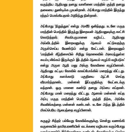
வருந்திய ஆதிமனு தனது வாளினை மரத்தில் குத்தி தனது
தலையை துண்டிக்க முயன்றான். அப்போது மரத்தில் இருந்து
ரத்தம் பொங்கியதால் அதிர்ந்து நின்றான்.
அப்போது ‘நிறுத்துக’ என்று அசரீரி ஒலித்தது. உடனே மருத
மரத்தின் பொந்தில் இருந்து இறைவன் ஆதிமனுவுக்கு காட்சி
கொடுத்தார். சிவபெருமானை வழிபட்ட ஆதிமனு
அவ்விடத்தில் இறைவனுக்கு ஆலயம் கட்டுவதற்கு
அருள்செய்ய வேண்டும் என்று கேட்டான். இறைவனும்
‘மரத்தின் கீழ்திசையில் சிறிது தொலைவில் அமைந்துள்ள
சுயம்பு லிங்கம் இருக்கும் இடத்தில் ஆலயம் எழுப்பி வழிபடுக’
என்று அருள ஆதி மனு அங்கு கோவிலை எழுப்பினான்.
ஆதிமனு கட்டிய கோவில் காலப்போக்கில் மறைந்து விட்டது.
அப்போது களக்காடு பகுதியை ஆட்சி செய்த
வீரமார்த்தாண்ட மன்னன் இப்பகுதிக்கு வேட்டைக்கு
வந்தான். ஒரு மானை கண்டு தனது அம்பை எய்தான்.
அப்போது மான் மறைந்து விட்டது. ஆனால் மன்னன் எய்த
அம்பு மருத மரத்தின் பொந்தில் குத்தி நிற்க, அங்கே
சிவலிங்கத்தை மன்னன் கண்டான். உடனே அந்த இடத்தில்
மிகப்பெரிய ஆலயத்தை எழுப்பினான்.
கருவூர் சித்தர் பல்வேறு கோவில்களுக்கு சென்று வணங்கி
வருகையில் தாமிரபரணியின் வடக்கரை வழியாக வரும்போது
மறுக்கரையில் இக்கோவிலை கண்டார். கோவிலுக்கு செல்ல