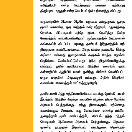
சுரேந்திரபுரி என்ற பெயர்களும் உள்ளன. தற்போது
திருப்புடைமருதூர் என்ற பெயர் மட்டுமே நிலைத்து விட்டது.
கருவறையில் அம்மை அழகே உருவாக புன்முறுவல் பூத்த
முகம் கொண்டு, ஒரு கரத்தில் மலர் ஏந்தியும், மறுகரத்தை
தொங்க விட்டபடியும் சற்றே இடை நெளித்து நின்ற
கோலத்தில் காட்சியளிக்கிறாள். முற்காலத்தில் பிரம்மனால்
கங்கையில் விடப்பட்ட அவரது தண்டம் இத்தலத்தில் ஏறி
நின்றதாக கண்டோமல்லவா, அந்த பிரம்ம தண்டமே இங்கு
அம்மை சன்னதி நுழைவாயில் அருகில் மேற்கு நோக்கி
பிரதிஷ்டை செய்யப்பட்டுள்ளது. இந்த திருக்கோவிலுக்கு
பின்புறம் ஓடும் தாமிரபரணி ஆற்றின் கரையில் தனி
சன்னதியில் ஆதியில் மான் ஒளிந்து லிங்கம் வெளிப்பட்ட
மருத மரத்தின் அடிப்பகுதி உள்ளது. அதில் இந்திரன்
வணங்கிய கோலத்தில் காட்சித்தருகிறார்.
தாமிரபரணி ஆறு உத்திரவாகினியாக வடக்கு நோக்கி பாயும்
இடத்தில் ஆற்றின் கிழக்கு கரையில் கிழக்கு திசை நோக்கி
அமையப் பெற்றுள்ளது. ஐந்து நிலைகளும், பதினொரு
கலசங்களும் கொண்ட ராஜ கோபுரத்தை தாண்டி உள்ளே
நுழைந்தால் முன் மண்டபத்தில், பலிபீடம், நந்தி மற்றும்
கொடிமரம் ஆகியவை அமையப் பெற்றுள்ளது. அதனை
தாண்டி நடந்தால் இரண்டாம் வாயிலுக்கு தென்புறம்