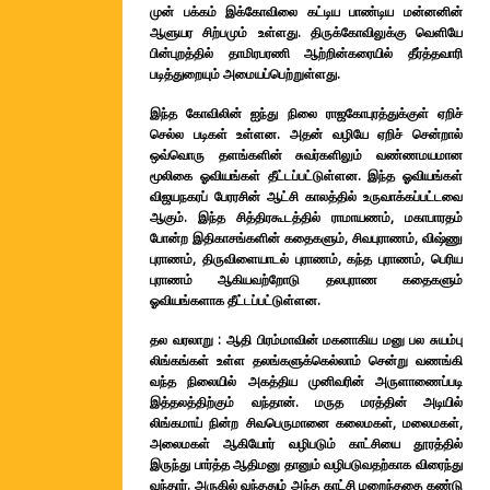
முன் பக்கம் இக்கோவிலை கட்டிய பாண்டிய மன்னனின்
ஆளுயர சிற்பமும் உள்ளது. திருக்கோவிலுக்கு வெளியே
பின்புறத்தில் தாமிரபரணி ஆற்றின்கரையில் தீர்த்தவாரி
படித்துறையும் அமையப்பெற்றுள்ளது.
இந்த கோவிலின் ஐந்து நிலை ராஜகோபுரத்துக்குள் ஏறிச்
செல்ல படிகள் உள்ளன. அதன் வழியே ஏறிச் சென்றால்
ஒவ்வொரு தளங்களின் சுவர்களிலும் வண்ணமயமான
மூலிகை ஓவியங்கள் தீட்டப்பட்டுள்ளன. இந்த ஓவியங்கள்
விஜயநகரப் பேரரசின் ஆட்சி காலத்தில் உருவாக்கப்பட்டவை
ஆகும். இந்த சித்திரகூடத்தில் ராமாயணம், மகாபாரதம்
போன்ற இதிகாசங்களின் கதைகளும், சிவபுராணம், விஷ்ணு
புராணம், திருவிளையாடல் புராணம், கந்த புராணம், பெரிய
புராணம் ஆகியவற்றோடு தலபுராண கதைகளும்
ஓவியங்களாக தீட்டப்பட்டுள்ளன.
தல வரலாறு : ஆதி பிரம்மாவின் மகனாகிய மனு பல சுயம்பு
லிங்கங்கள் உள்ள தலங்களுக்கெல்லாம் சென்று வணங்கி
வந்த நிலையில் அகத்திய முனிவரின் அருளாணைப்படி
இத்தலத்திற்கும் வந்தான். மருத மரத்தின் அடியில்
லிங்கமாய் நின்ற சிவபெருமானை கலைமகள், மலைமகள்,
அலைமகள் ஆகியோர் வழிபடும் காட்சியை தூரத்தில்
இருந்து பார்த்த ஆதிமனு தானும் வழிபடுவதற்காக விரைந்து
வந்தார். அருகில் வந்ததும் அந்த காட்சி மறைந்ததை கண்டு