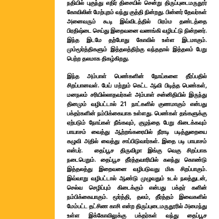
நதியில் புகுந்து எதிர் திசையில் சென்று திருப்புடைமருதூர்
கோவிலின் மேற்புறம் வந்து குத்தி நின்றது. பின்னர் தேவர்கள்
அனைவரும் கூடி இவ்விடத்தில் பிரம்ம தண்டத்தை
பிரதிஷ்டை செய்து இறைவனை வணங்கி வழிபட்டு நின்றனர்.
இந்த இடமே தற்போது கோவில் உள்ள இடமாகும்.
மும்மூர்த்திகளும் இத்தலத்திற்கு வந்ததால் இத்தலம் பேறு
பெற்ற தலமாக திகழ்கிறது.
இந்த அம்பாள் பெண்களின் நோய்களை தீர்ப்பதில்
சிறப்பானவள். பேய் மற்றும் கெட்ட ஆவி பிடித்த பெண்கள்,
மனநலம் சரியில்லாதவர்கள் அம்பாள் சன்னிதியில் இருந்து
தினமும் வழிபட்டால் 21 நாட்களில் குணமாகும் என்பது
பக்தர்களின் நம்பிக்கையாக உள்ளது. பெண்கள் தங்களுக்கு
ஏற்படும் நோய்கள் நீங்கவும், குழந்தை பேறு கிடைக்கவும்
பாயாசம் வைத்து ஆற்றங்கரையில் நீராடி படித்துறையை
கழுவி அதில் வைத்து சாப்பிடுவார்கள். இதை படி பாயாசம்
என்பர். தைப்பூச திருவிழா இங்கு வெகு சிறப்பாக
நடைபெறும். தைப்பூச தீர்த்தவாரியில் கலந்து கொண்டு
இத்தலத்து இறைவனை வழிபடுவது மிக சிறப்பாகும்.
இவ்வாறு வழிபட்டால் ஆண்டு முழுவதும் உடல் நலத்துடன்,
செல்வ செழிப்பும் கிடைக்கும் என்பது பக்தர் களின்
நம்பிக்கையாகும். மூர்த்தி, தலம், தீர்த்தம் இவைகளில்
மேம்பட்ட தட்சிண காசி என்ற திருப்புடைமருதூரில் அமைந்து
உள்ள இக்கோவிலுக்கு பக்தர்கள் வந்து தைப்பூச