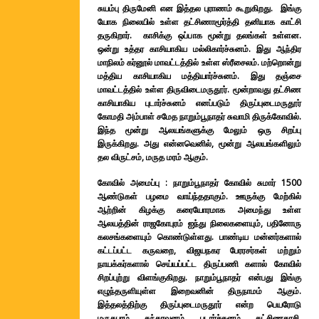
சுயம்பு திருமேனி என இத்தல புராணம் கூறுகிறது. இங்கு
யோக நிலையில் உள்ள தட்சிணாமூர்த்தி தனியாக காட்சி
தருகிறார். காசிக்கு ஒப்பாக மூன்று தலங்கள் உள்ளன.
ஒன்று உத்தர காசியாகிய மல்லிகார்ச்சுனம். இது ஆந்திர
மாநிலம் கர்னூல் மாவட்டத்தில் உள்ள ஸ்ரீசைலம். மற்றொன்று
மத்திய காசியாகிய மத்தியார்ச்சுனம். இது தஞ்சை
மாவட்டத்தில் உள்ள திருவிடைமருதூர். மூன்றாவது தட்சிண
காசியாகிய புடார்ச்சுனம் எனப்படும் திருப்புடைமருதூர்
கோமதி அம்பாள் சமேத நாறும்பூநாதர் சுவாமி திருக்கோவில்.
இந்த மூன்று ஆலயங்களுக்கு மேலும் ஒரு சிறப்பு
இருக்கிறது. அது என்னவெனில், மூன்று ஆலயங்களிலும்
தல விருட்சம், மருத மரம் ஆகும்.
கோவில் அமைப்பு : நாறும்பூநாதர் கோவில் சுமார் 1500
ஆண்டுகள் பழமை வாய்ந்ததாகும். ஊருக்கு மேற்கில்
ஆற்றின் கிழக்கு கரையோரமாக அமைந்து உள்ள
ஆலயத்தின் ராஜகோபுரம் ஐந்து நிலைகளையும், பதினோரு
கலசங்களையும் கொண்டுள்ளது. பாண்டிய மன்னர்களால்
கட்டப்பட்ட கருவறை, விஜயநகர பேரரசர்கள் மற்றும்
நாயக்கர்களால் செய்யப்பட்ட திருப்பணி களால் கோவில்
சிறப்புற்று விளங்குகிறது. நாறும்பூநாதர் என்பது இங்கு
எழுந்தருளியுள்ள இறைவனின் திருநாமம் ஆகும்.
இத்தலத்திற்கு திருப்புடைமருதூர் என்ற பெயரோடு
மருதபுரம், சுந்தரவனம், புடார்ச்சுனம், தட்சிணகாசி,