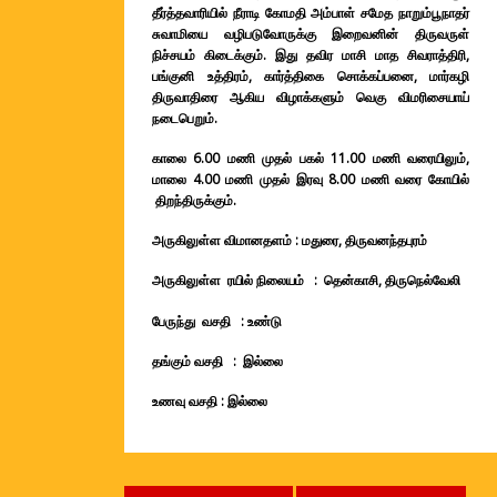
தீர்த்தவாரியில் நீராடி கோமதி அம்பாள் சமேத நாறும்பூநாதர்
சுவாமியை வழிபடுவோருக்கு இறைவனின் திருவருள்
நிச்சயம் கிடைக்கும். இது தவிர மாசி மாத சிவராத்திரி,
பங்குனி உத்திரம், கார்த்திகை சொக்கப்பனை, மார்கழி
திருவாதிரை ஆகிய விழாக்களும் வெகு விமரிசையாய்
நடைபெறும்.
காலை 6.00 மணி முதல் பகல் 11.00 மணி வரையிலும்,
மாலை 4.00 மணி முதல் இரவு 8.00 மணி வரை கோயில்
திறந்திருக்கும்.
அருகிலுள்ள விமானதளம் : மதுரை, திருவனந்தபுரம்
அருகிலுள்ள ரயில் நிலையம் : தென்காசி,
திருநெல்வேலி
பேருந்து வசதி : உண்டு
தங்கும் வசதி : இல்லை
உணவு வசதி : இல்லை