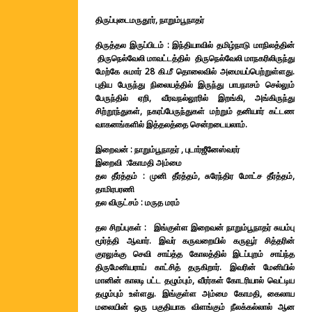
திருப்புடைமருதூர், நாறும்பூநாதர்
திருத்தல இருப்பிடம் : இந்தியாவில் தமிழ்நாடு மாநிலத்தின்
திருநெல்வேலி மாவட்டத்தில் திருநெல்வேலி மாநகரிலிருந்து
மேற்கே சுமார் 28 கி.மீ தொலைவில் அமையப்பெற்றுள்ளது.
புதிய பேருந்து நிலையத்தில் இருந்து பாபநாசம் செல்லும்
பேருந்தில் ஏறி, வீரவநல்லூரில் இறங்கி, அங்கிருந்து
சிற்றூந்துகள், நகரப்பேருந்துகள் மற்றும் தனியார் கட்டண
வாகனங்களில் இத்தலத்தை சென்றடையலாம்.
இறைவன் : நாறும்பூநாதர் , புடார்ஜீனேஸ்வரர்
இறைவி :கோமதி அம்மை
தல தீர்த்தம் : முனி தீர்த்தம், சுரேந்திர மோட்ச தீர்த்தம்,
தாமிரபரணி
தல விருட்சம் : மருத மரம்
தல சிறப்புகள் : இங்குள்ள இறைவன் நாறும்பூநாதர் சுயம்பு
மூர்த்தி ஆவார். இவர் கருவறையில் கருவூர் சித்தரின்
குரலுக்கு செவி சாய்த்த கோலத்தில் இடப்புறம் சாய்ந்த
திருமேனியராய் காட்சித் தருகிறார். இவரின் மேனியில்
மானின் காலடி பட்ட தழும்பும், வீரர்கள் கோடரியால் வெட்டிய
தழும்பும் உள்ளது. இங்குள்ள அம்மை கோமதி, கைலாய
மலையின் ஒரு பகுதியாக விளங்கும் நீலக்கல்லால் ஆன