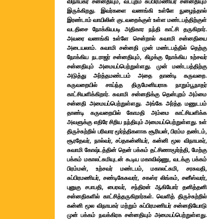
விநாயகர் சன்னதியும், வடபுறம் சுப்பிரமணியர் சன்னதியும்
இருக்கிறது. இவர்களை வணங்கி உள்ளே நுழைந்தால்
இரண்டாம் வாயிலின் குடவறைக்குள் உள்ள மண்டபத்திற்குள்
வடதிசை நோக்கியபடி அதிகார நந்தி காட்சி தருகிறார்.
அவரை வணங்கி உள்ளே சென்றால் சுவாமி சன்னதியை
அடையலாம். சுவாமி சன்னதி முன் மண்டபத்தில் தெற்கு
நோக்கிய நடராஜர் சன்னதியும், கிழக்கு நோக்கிய உற்சவர்
சன்னதியும் அமையப்பெற்றுள்ளது. முன் மண்டபத்திற்கு
அடுத்து அர்த்தமண்டபம் அதை தாண்டி கருவறை.
கருவறையில் சாய்ந்த திருமேனியராக நாறும்பூநாதர்
காட்சியளிக்கிறார். சுவாமி சன்னதிக்கு தென்புறம் அம்மை
சன்னதி அமையப்பெற்றுள்ளது. அங்கே அர்த்த மணுடபம்
தாண்டி கருவறையில் கோமதி அம்மை காட்சியளிக்க
அவளுக்கு எதிரே சிறிய நந்தியும் அமையப்பெற்றுள்ளது. உள்
திருச்சுற்றில் பரிவார மூர்த்திகளாக சூரியன், பிரம்ம தண்டம்,
சூரதேவர், நால்வர், சப்தகன்னியர், கன்னி மூல விநாயகர்,
சுவாமி கோஷ்டத்தின் தென் பக்கம் தட்சிணாமூர்த்தி, மேற்கு
பக்கம் மகாலட்சுமியுடன் கூடிய மகாவிஷ்ணு, வடக்கு பக்கம்
பிரம்மன், உற்சவர் மண்டபம், மகாலட்சுமி, சரசுவதி,
சுப்பிரமணியர், சண்டிகேசுவரர், சகஸ்ர லிங்கம், சனீஸ்வரர்,
புனுகு சபாபதி, பைரவர், சந்திரன் ஆகியோர் தனித்தனி
சன்னதிகளில் காட்சித்தருகிறார்கள். வெளித் திருச்சுற்றில்
கன்னி மூல விநாயகர் மற்றும் சுப்பிரமணியர் சன்னதியோடு
முன் பக்கம் நவக்கிரக சன்னதியும் அமையப்பெற்றுள்ளது.