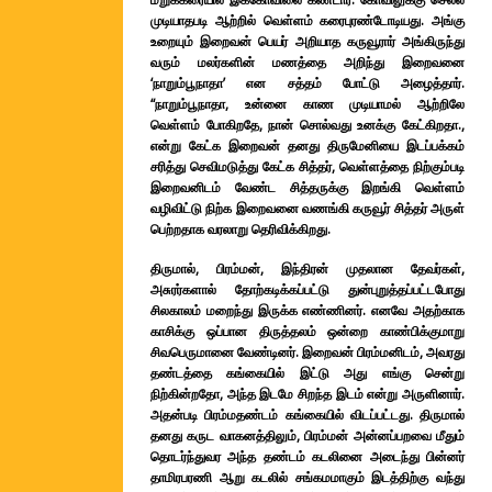
முடியாதபடி ஆற்றில் வெள்ளம் கரைபுரண்டோடியது. அங்கு
உறையும் இறைவன் பெயர் அறியாத கருவூரார் அங்கிருந்து
வரும் மலர்களின் மணத்தை அறிந்து இறைவனை
‘நாறும்பூநாதா’ என சத்தம் போட்டு அழைத்தார்.
“நாறும்பூநாதா, உன்னை காண முடியாமல் ஆற்றிலே
வெள்ளம் போகிறதே, நான் சொல்வது உனக்கு கேட்கிறதா.,
என்று கேட்க இறைவன் தனது திருமேனியை இடப்பக்கம்
சரித்து செவிமடுத்து கேட்க சித்தர், வெள்ளத்தை நிற்கும்படி
இறைவனிடம் வேண்ட சித்தருக்கு இறங்கி வெள்ளம்
வழிவிட்டு நிற்க இறைவனை வணங்கி கருவூர் சித்தர் அருள்
பெற்றதாக வரலாறு தெரிவிக்கிறது.
திருமால், பிரம்மன், இந்திரன் முதலான தேவர்கள்,
அசுரர்களால் தோற்கடிக்கப்பட்டு துன்புறுத்தப்பட்டபோது
சிலகாலம் மறைந்து இருக்க எண்ணினர். எனவே அதற்காக
காசிக்கு ஒப்பான திருத்தலம் ஒன்றை காண்பிக்குமாறு
சிவபெருமானை வேண்டினர். இறைவன் பிரம்மனிடம், அவரது
தண்டத்தை கங்கையில் இட்டு அது எங்கு சென்று
நிற்கின்றதோ, அந்த இடமே சிறந்த இடம் என்று அருளினார்.
அதன்படி பிரம்மதண்டம் கங்கையில் விடப்பட்டது. திருமால்
தனது கருட வாகனத்திலும், பிரம்மன் அன்னப்பறவை மீதும்
தொடர்ந்துவர அந்த தண்டம் கடலினை அடைந்து பின்னர்
தாமிரபரணி ஆறு கடலில் சங்கமமாகும் இடத்திற்கு வந்து