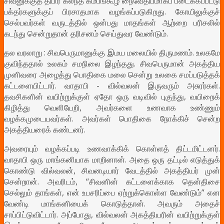
சிவனுக்குத் தயிர் கலந்த கம்பங்கூழ் நைவேத்யமாகப் படைக்கப்பட்டு
பக்தர்களுக்குப் பிரசாதமாக வழங்கப்படுகிறது. கோயிலுக்குச்
செல்பவர்கள் வருடத்தில் ஒன்பது மாதங்கள் ஆற்றை பரிசலில்
கடந்து சென்றுதான் தரிசனம் செய்துவர வேண்டும்.
தல வரலாறு : சிவபெருமானுக்கு இமய மலையில் திருமணம். உலகமே
குவிந்ததால் உலகம் சமநிலை இழந்தது. சிவபெருமான் அகத்திய
முனிவரை அழைத்து பொதிகை மலை சென்று உலகை சமப்படுத்தக்
கட்டளையிட்டார். வாதாபி - வில்வலன் இருவரும் அசுரர்கள்.
தவசிகளின் வயிற்றுக்குள் ஏதோ ஒரு வடிவில் புகுந்து, வயிறைக்
கிழித்து வெளியேறி, அவர்களை உணவாக உண்ணும்
வழக்கமுடையவர்கள். அவர்கள் பொதிகை நோக்கிச் சென்ற
அகத்தியரைக் கண்டனர்.
அவரையும் வழக்கப்படி உணவாக்கிக் கொள்ளத் திட்டமிட்டனர்.
வாதாபி ஒரு மாங்கனியாக மாறினான். அதை ஒரு தட்டில் எடுத்துக்
கொண்டு வில்வலன், சிவனடியார் வேடத்தில் அகத்தியர் முன்
சென்றான். அவரிடம், “சிவனின் கட்டளைக்காக தென்திசை
செல்லும் தாங்கள், என் உபசரிப்பை ஏற்றுக்கொள்ள வேண்டும்” என
வேண்டி மாங்கனியைக் கொடுத்தான். அவரும் அதைச்
சாப்பிட்டுவிட்டார். அப்போது, வில்வலன் அகத்தியரின் வயிற்றுக்குள்