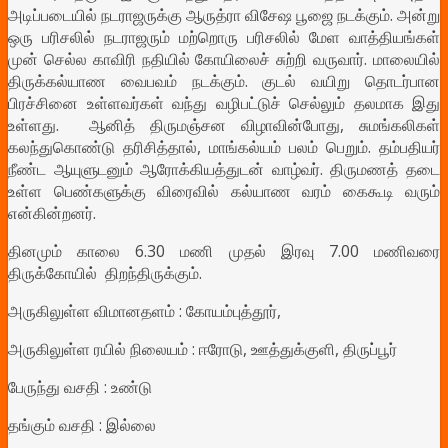
அடிப்படையில் நடராஜருக்கு ஆருத்ரா விசேஷ பூஜை நடக்கும். அன்று
ஒரு பரிசலில் நடராஜரும் மற்றொரு பரிசலில் மேள வாத்தியங்கள்
முன் செல்ல காவிரி நதியில் கோயிலைச் சுற்றி வருவார். மாலையில்
திருக்கல்யாண வைபவம் நடக்கும். குடல் வயிறு தொடர்பான
பிரச்சினை உள்ளவர்கள் வந்து வழிபட்டுச் செல்லும் தலமாக இது
உள்ளது. ஆனித் திருமஞ்சன விழாவின்போது, சுமங்கலிகள்
கலந்துகொண்டு தரிசித்தால், மாங்கல்யம் பலம் பெறும். தம்பதியர்
நீண்ட ஆயுளுடனும் ஆரோக்கியத்துடன் வாழ்வர். திருமணத் தடை
உள்ள பெண்களுக்கு விரைவில் கல்யாண வரம் கைகூடி வரும்
என்கின்றனர்.
தினமும் காலை 6.30 மணி முதல் இரவு 7.00 மணிவரை
திருக்கோயில் திறந்திருக்கும்.
அருகிலுள்ள விமானதளம் : கோயம்புத்தூர்,
அருகிலுள்ள ரயில் நிலையம் : ஈரோடு, ஊத்துக்குளி, திருப்பூர்
பேருந்து வசதி : உண்டு
தங்கும் வசதி : இல்லை