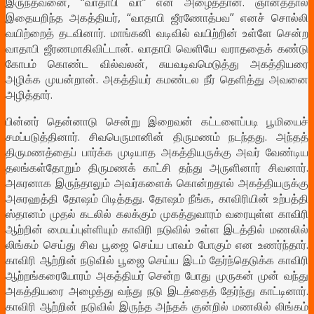
இருந்தவனை, “வாதாபி வா” என அழைத்தான். ஞானத்தால்
இதையறிந்த அகத்தியர், “வாதாபி ஜீரணோத்பவ” எனச் சொல்லி
வயிற்றைத் தடவினார். மாங்கனி வடிவில் வயிற்றின் உள்ளே சென்ற
வாதாபி ஜீரணமாகிவிட்டான். வாதாபி வெளியே வராததைக் கண்டு
கோபம் கொண்ட வில்வலன், சுயவடிவமெடுத்து அகத்தியரை
அழிக்க முயன்றான். அகத்தியர் கமண்டல நீர் தெளித்து அவனை
அழித்தார்.
பின்னர் தென்னாடு சென்று இறைவன் கட்டளைப்படி பூமியைச்
சமப்படுத்தினார். சிவபெருமானின் திருமணம் நடந்தது. அந்தத்
திருமணத்தைப் பார்க்க முடியாத அகத்தியருக்கு அவர் வேண்டிய
தலங்கள்தோறும் திருமணக் காட்சி தந்து அருளினார் சிவனார்.
அசுரனாக இருந்தாலும் அவர்களைக் கொன்றதால் அகத்தியருக்கு
அசுரஹத்தி தோஷம் பிடித்தது. தோஷம் நீங்க, காவிரியின் உற்பத்தி
ஸ்தானம் முதல் கடலில் கலக்கும் முகத்துவாரம் வரையுள்ள காவிரி
ஆற்றின் மையப்புள்ளியும் காவிரி நடுவில் உள்ள இடத்தில் மணலில்
லிங்கம் செய்து சிவ பூஜை செய்ய பாவம் போகும் என உணர்ந்தார்.
காவிரி ஆற்றின் நடுவில் பூஜை செய்ய இடம் தேர்ந்தெடுக்க காவிரி
ஆற்றங்கரையோரம் அகத்தியர் சென்ற போது முருகன் முன் வந்து
அகத்தியரை அழைத்து வந்து நடு இடத்தைத் தேர்ந்து காட்டினார்.
காவிரி ஆற்றின் நடுவில் இருந்த அந்தக் குன்றில் மணலில் லிங்கம்