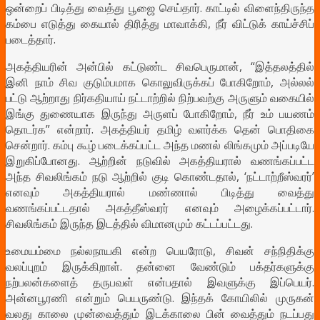
ஒன்றைப் பிடித்து வைத்து பூஜை செய்தார். காட்டில் விளைந்திருந்த
கம்பை எடுத்து கையால் திரித்து மாவாக்கி, நீர் விட்டுக் காய்ச்சிப்
படைத்தார்.
அகத்தியரின் அன்பில் கட்டுண்ட சிவபெருமான், “இத்தலத்தில்
இனி நாம் சிவ குடும்பமாக கொலுவிருக்கப் போகிறோம், அல்லல்
பட்டு ஆற்றாது நிர்கதியாய் நட்டாற்றில் நிற்பவற்கு அருளும் வகையில்
இங்கு துணையாக இருந்து அருளப் போகிறோம், நீர் உம் பயணம்
தொடர்க” என்றார். அகத்தியர் தமிழ் வளர்க்க தென் பொதிகை
சென்றார். கம்பு கூழ் படைக்கப்பட்ட அந்த மணல் லிங்கமும் அப்படியே
இறுகிப்போனது. ஆற்றின் நடுவில் அகத்தியரால் வணங்கப்பட்ட
அந்த சிவலிங்கம் நடு ஆற்றில் குடி கொண்டதால், ‘நட்டாற்றீஸ்வரர்’
எனவும் அகத்தியரால் மண்ணால் பிடித்து வைத்து
வணங்கப்பட்டதால் அகத்தீஸ்வரர் எனவும் அழைக்கப்பட்டார்.
சிவலிங்கம் இருந்த இடத்தில் விமானமும் கட்டப்பட்டது.
உமையம்மை நல்லநாயகி என்ற பெயரோடு, சிவன் சந்நிதிக்கு
வலப்புறம் இருக்கிறாள். தன்னை வேண்டும் பக்தர்களுக்கு
நற்பலன்களைத் தருபவள் என்பதால் இவளுக்கு இப்பெயர்.
அன்னபூரணி என்றும் பெயருண்டு. இந்தக் கோயிலில் முருகன்
வலது காலை முன்வைத்தும் இடக்காலை பின் வைத்தும் நடப்பது