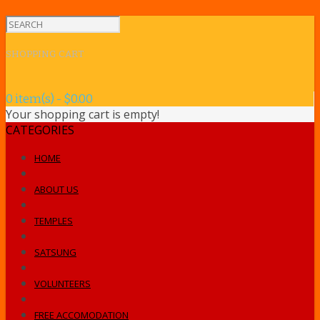
SHOPPING CART
0 item(s) - $0.00
Your shopping cart is empty!
CATEGORIES
HOME
ABOUT US
TEMPLES
SATSUNG
VOLUNTEERS
FREE ACCOMODATION