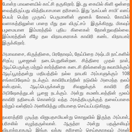
போன்ற பாவனையில் காட்சி தருகிறார். இடது கையில் கிளி ஒன்றை
வைத்திருப்பது வித்தியாசமான தரிசனம். இது ‘தகப்பன் சாமி’ எனப்
பெயர் பெற்ற முருகப் பெருமானின் ஞானக் கோலம். கோயில்
வளாகத்திலுள்ள பாறை மீது தல விருட்சம் இருக்கிறது. மிகவும்
பழமையான இம்மரத்தில் புதிய கிளைகள் தோன்றுவதில்லை.
இம்மரத்தின் கீழே தல விநாயகராகக் காவிரி கண்ட விநாயகர்
இருக்கிறார்.
அமாவாசை, கிருத்திகை, பிரதோஷம், தேய்பிறை அஷ்டமி நாட்களில்
சிறப்பு பூஜைகள் நடைபெறுகின்றன. சித்திரை முதல் நாள்,
ஆடிப்பெருக்கு மற்றும் கார்த்திகை கடைசி திங்களன்று சுவாமிக்கும்
ஆடிப்பூரத்தன்று மதியத்தில் நல்ல நாயகி அம்பாளுக்கும் 108
சங்காபிஷேகம் நடக்கும். காவிரியாற்றின் நடுவில் அமைந்த தலம்
என்பதால், ஆடிப்பெருக்கன்று சிவனுக்குக் காவிரி நீர்
அபிஷேகத்துடன் பூஜை நடக்கும். அன்று கமண்டலத்தின் மூலம்
காவிரி நதியைக் கொண்டு வந்த அகத்தியருக்குத் தலைப்பாகை
மற்றும் வஸ்திரம் அணிவித்து மரியாதை செய்யப்படுகிறது.
நவராத்திரி முடிந்த விஜயதசமியன்று கொலுவில் இருந்த அம்பாள்,
பரிசலில் எழுந்தருள்வாள். ஆருத்ரா அன்று பதஞ்சலியும்
வியாக்ரபாதரும் இங்கு வந்து தரிசனம் செய்ததாகவும் அதன்