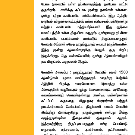
யோக நிலையில் உள்ள தட்சிணாமூர்த்தி தனியாக காட்சி
தருகிறார். காசிக்கு ஒப்பாக மூன்று தலங்கள் உள்ளன.
ஒன்று உத்தர காசியாகிய மல்லிகார்ச்சுனம். இது ஆந்திர
மாநிலம் கர்னூல் மாவட்டத்தில் உள்ள ஸ்ரீசைலம். மற்றொன்று
மத்திய காசியாகிய மத்தியார்ச்சுனம். இது தஞ்சை
மாவட்டத்தில் உள்ள திருவிடைமருதூர். மூன்றாவது தட்சிண
காசியாகிய புடார்ச்சுனம் எனப்படும் திருப்புடைமருதூர்
கோமதி அம்பாள் சமேத நாறும்பூநாதர் சுவாமி திருக்கோவில்.
இந்த மூன்று ஆலயங்களுக்கு மேலும் ஒரு சிறப்பு
இருக்கிறது. அது என்னவெனில், மூன்று ஆலயங்களிலும்
தல விருட்சம், மருத மரம் ஆகும்.
கோவில் அமைப்பு : நாறும்பூநாதர் கோவில் சுமார் 1500
ஆண்டுகள் பழமை வாய்ந்ததாகும். ஊருக்கு மேற்கில்
ஆற்றின் கிழக்கு கரையோரமாக அமைந்து உள்ள
ஆலயத்தின் ராஜகோபுரம் ஐந்து நிலைகளையும், பதினோரு
கலசங்களையும் கொண்டுள்ளது. பாண்டிய மன்னர்களால்
கட்டப்பட்ட கருவறை, விஜயநகர பேரரசர்கள் மற்றும்
நாயக்கர்களால் செய்யப்பட்ட திருப்பணி களால் கோவில்
சிறப்புற்று விளங்குகிறது. நாறும்பூநாதர் என்பது இங்கு
எழுந்தருளியுள்ள இறைவனின் திருநாமம் ஆகும்.
இத்தலத்திற்கு திருப்புடைமருதூர் என்ற பெயரோடு
மருதபுரம், சுந்தரவனம், புடார்ச்சுனம், தட்சிணகாசி,