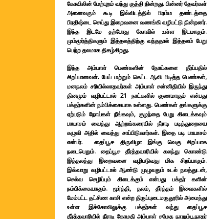
கோவிலின் மேற்புறம் வந்து குத்தி நின்றது. பின்னர் தேவர்கள்
அனைவரும் கூடி இவ்விடத்தில் பிரம்ம தண்டத்தை
பிரதிஷ்டை செய்து இறைவனை வணங்கி வழிபட்டு நின்றனர்.
இந்த இடமே தற்போது கோவில் உள்ள இடமாகும்.
மும்மூர்த்திகளும் இத்தலத்திற்கு வந்ததால் இத்தலம் பேறு
பெற்ற தலமாக திகழ்கிறது.
இந்த அம்பாள் பெண்களின் நோய்களை தீர்ப்பதில்
சிறப்பானவள். பேய் மற்றும் கெட்ட ஆவி பிடித்த பெண்கள்,
மனநலம் சரியில்லாதவர்கள் அம்பாள் சன்னிதியில் இருந்து
தினமும் வழிபட்டால் 21 நாட்களில் குணமாகும் என்பது
பக்தர்களின் நம்பிக்கையாக உள்ளது. பெண்கள் தங்களுக்கு
ஏற்படும் நோய்கள் நீங்கவும், குழந்தை பேறு கிடைக்கவும்
பாயாசம் வைத்து ஆற்றங்கரையில் நீராடி படித்துறையை
கழுவி அதில் வைத்து சாப்பிடுவார்கள். இதை படி பாயாசம்
என்பர். தைப்பூச திருவிழா இங்கு வெகு சிறப்பாக
நடைபெறும். தைப்பூச தீர்த்தவாரியில் கலந்து கொண்டு
இத்தலத்து இறைவனை வழிபடுவது மிக சிறப்பாகும்.
இவ்வாறு வழிபட்டால் ஆண்டு முழுவதும் உடல் நலத்துடன்,
செல்வ செழிப்பும் கிடைக்கும் என்பது பக்தர் களின்
நம்பிக்கையாகும். மூர்த்தி, தலம், தீர்த்தம் இவைகளில்
மேம்பட்ட தட்சிண காசி என்ற திருப்புடைமருதூரில் அமைந்து
உள்ள இக்கோவிலுக்கு பக்தர்கள் வந்து தைப்பூச
தீர்த்தவாரியில் நீராடி கோமதி அம்பாள் சமேத நாறும்பூநாதர்