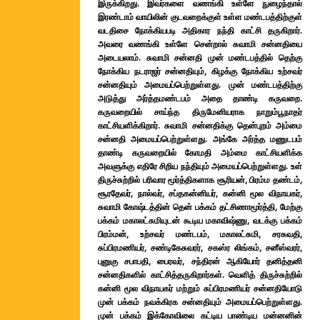
இருக்கிறது. இவர்களை வணங்கி உள்ளே நுழைந்தால்
இரண்டாம் வாயிலின் குடவறைக்குள் உள்ள மண்டபத்திற்குள்
வடதிசை நோக்கியபடி அதிகார நந்தி காட்சி தருகிறார்.
அவரை வணங்கி உள்ளே சென்றால் சுவாமி சன்னதியை
அடையலாம். சுவாமி சன்னதி முன் மண்டபத்தில் தெற்கு
நோக்கிய நடராஜர் சன்னதியும், கிழக்கு நோக்கிய உற்சவர்
சன்னதியும் அமையப்பெற்றுள்ளது. முன் மண்டபத்திற்கு
அடுத்து அர்த்தமண்டபம் அதை தாண்டி கருவறை.
கருவறையில் சாய்ந்த திருமேனியராக நாறும்பூநாதர்
காட்சியளிக்கிறார். சுவாமி சன்னதிக்கு தென்புறம் அம்மை
சன்னதி அமையப்பெற்றுள்ளது. அங்கே அர்த்த மணுடபம்
தாண்டி கருவறையில் கோமதி அம்மை காட்சியளிக்க
அவளுக்கு எதிரே சிறிய நந்தியும் அமையப்பெற்றுள்ளது. உள்
திருச்சுற்றில் பரிவார மூர்த்திகளாக சூரியன், பிரம்ம தண்டம்,
சூரதேவர், நால்வர், சப்தகன்னியர், கன்னி மூல விநாயகர்,
சுவாமி கோஷ்டத்தின் தென் பக்கம் தட்சிணாமூர்த்தி, மேற்கு
பக்கம் மகாலட்சுமியுடன் கூடிய மகாவிஷ்ணு, வடக்கு பக்கம்
பிரம்மன், உற்சவர் மண்டபம், மகாலட்சுமி, சரசுவதி,
சுப்பிரமணியர், சண்டிகேசுவரர், சகஸ்ர லிங்கம், சனீஸ்வரர்,
புனுகு சபாபதி, பைரவர், சந்திரன் ஆகியோர் தனித்தனி
சன்னதிகளில் காட்சித்தருகிறார்கள். வெளித் திருச்சுற்றில்
கன்னி மூல விநாயகர் மற்றும் சுப்பிரமணியர் சன்னதியோடு
முன் பக்கம் நவக்கிரக சன்னதியும் அமையப்பெற்றுள்ளது.
முன் பக்கம் இக்கோவிலை கட்டிய பாண்டிய மன்னனின்