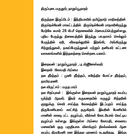
திருப்புடைமருதூர், நாறும்பூநாதர்
திருத்தல இருப்பிடம் : இந்தியாவில் தமிழ்நாடு மாநிலத்தின்
திருநெல்வேலி மாவட்டத்தில் திருநெல்வேலி மாநகரிலிருந்து
மேற்கே சுமார் 28 கி.மீ தொலைவில் அமையப்பெற்றுள்ளது.
புதிய பேருந்து நிலையத்தில் இருந்து பாபநாசம் செல்லும்
பேருந்தில் ஏறி, வீரவநல்லூரில் இறங்கி, அங்கிருந்து
சிற்றூந்துகள், நகரப்பேருந்துகள் மற்றும் தனியார் கட்டண
வாகனங்களில் இத்தலத்தை சென்றடையலாம்.
இறைவன் : நாறும்பூநாதர் , புடார்ஜீனேஸ்வரர்
இறைவி :கோமதி அம்மை
தல தீர்த்தம் : முனி தீர்த்தம், சுரேந்திர மோட்ச தீர்த்தம்,
தாமிரபரணி
தல விருட்சம் : மருத மரம்
தல சிறப்புகள் : இங்குள்ள இறைவன் நாறும்பூநாதர் சுயம்பு
மூர்த்தி ஆவார். இவர் கருவறையில் கருவூர் சித்தரின்
குரலுக்கு செவி சாய்த்த கோலத்தில் இடப்புறம் சாய்ந்த
திருமேனியராய் காட்சித் தருகிறார். இவரின் மேனியில்
மானின் காலடி பட்ட தழும்பும், வீரர்கள் கோடரியால் வெட்டிய
தழும்பும் உள்ளது. இங்குள்ள அம்மை கோமதி, கைலாய
மலையின் ஒரு பகுதியாக விளங்கும் நீலக்கல்லால் ஆன
சுயம்பு திருமேனி என இத்தல புராணம் கூறுகிறது. இங்கு