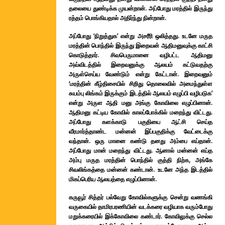
தலையை துண்டிக்க முயன்றான். அப்போது மரத்தில் இருந்து
ரத்தம் பொங்கியதால் அதிர்ந்து நின்றான்.
அப்போது ‘நிறுத்துக’ என்று அசரீரி ஒலித்தது. உடனே மருத
மரத்தின் பொந்தில் இருந்து இறைவன் ஆதிமனுவுக்கு காட்சி
கொடுத்தார். சிவபெருமானை வழிபட்ட ஆதிமனு
அவ்விடத்தில் இறைவனுக்கு ஆலயம் கட்டுவதற்கு
அருள்செய்ய வேண்டும் என்று கேட்டான். இறைவனும்
‘மரத்தின் கீழ்திசையில் சிறிது தொலைவில் அமைந்துள்ள
சுயம்பு லிங்கம் இருக்கும் இடத்தில் ஆலயம் எழுப்பி வழிபடுக’
என்று அருள ஆதி மனு அங்கு கோவிலை எழுப்பினான்.
ஆதிமனு கட்டிய கோவில் காலப்போக்கில் மறைந்து விட்டது.
அப்போது களக்காடு பகுதியை ஆட்சி செய்த
வீரமார்த்தாண்ட மன்னன் இப்பகுதிக்கு வேட்டைக்கு
வந்தான். ஒரு மானை கண்டு தனது அம்பை எய்தான்.
அப்போது மான் மறைந்து விட்டது. ஆனால் மன்னன் எய்த
அம்பு மருத மரத்தின் பொந்தில் குத்தி நிற்க, அங்கே
சிவலிங்கத்தை மன்னன் கண்டான். உடனே அந்த இடத்தில்
மிகப்பெரிய ஆலயத்தை எழுப்பினான்.
கருவூர் சித்தர் பல்வேறு கோவில்களுக்கு சென்று வணங்கி
வருகையில் தாமிரபரணியின் வடக்கரை வழியாக வரும்போது
மறுக்கரையில் இக்கோவிலை கண்டார். கோவிலுக்கு செல்ல