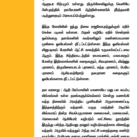
ஆளுயர சிற்பமும் உள்ளது. திருக்கோவிலுக்கு வெளியே
பின்புறத்தில் தாமிரபரணி ஆற்றின்கரையில் தீர்த்தவாரி
படித்துறையும் அமையப்பெற்றுள்ளது.
இந்த கோவிலின் ஐந்து நிலை ராஜகோபுரத்துக்குள் ஏறிச்
செல்ல படிகள் உள்ளன. அதன் வழியே ஏறிச் சென்றால்
ஒவ்வொரு தளங்களின் சுவர்களிலும் வண்ணமயமான
மூலிகை ஓவியங்கள் தீட்டப்பட்டுள்ளன. இந்த ஓவியங்கள்
விஜயநகரப் பேரரசின் ஆட்சி காலத்தில் உருவாக்கப்பட்டவை
ஆகும். இந்த சித்திரகூடத்தில் ராமாயணம், மகாபாரதம்
போன்ற இதிகாசங்களின் கதைகளும், சிவபுராணம், விஷ்ணு
புராணம், திருவிளையாடல் புராணம், கந்த புராணம், பெரிய
புராணம் ஆகியவற்றோடு தலபுராண கதைகளும்
ஓவியங்களாக தீட்டப்பட்டுள்ளன.
தல வரலாறு : ஆதி பிரம்மாவின் மகனாகிய மனு பல சுயம்பு
லிங்கங்கள் உள்ள தலங்களுக்கெல்லாம் சென்று வணங்கி
வந்த நிலையில் அகத்திய முனிவரின் அருளாணைப்படி
இத்தலத்திற்கும் வந்தான். மருத மரத்தின் அடியில்
லிங்கமாய் நின்ற சிவபெருமானை கலைமகள், மலைமகள்,
அலைமகள் ஆகியோர் வழிபடும் காட்சியை தூரத்தில்
இருந்து பார்த்த ஆதிமனு தானும் வழிபடுவதற்காக விரைந்து
வந்தார். அருகில் வந்ததும் அந்த காட்சி மறைந்ததை கண்டு
வருந்திய ஆதிமனு தனது வாளினை மரத்தில் குத்தி தனது