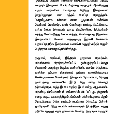
முடியாதபடி ஆற்றில் வெள்ளம் கரைபுரண்டோடியது. அங்கு
உறையும் இறைவன் பெயர் அறியாத கருவூரார் அங்கிருந்து
வரும் மலர்களின் மணத்தை அறிந்து இறைவனை
‘நாறும்பூநாதா’ என சத்தம் போட்டு அழைத்தார்.
“நாறும்பூநாதா, உன்னை காண முடியாமல் ஆற்றிலே
வெள்ளம் போகிறதே, நான் சொல்வது உனக்கு கேட்கிறதா.,
என்று கேட்க இறைவன் தனது திருமேனியை இடப்பக்கம்
சரித்து செவிமடுத்து கேட்க சித்தர், வெள்ளத்தை நிற்கும்படி
இறைவனிடம் வேண்ட சித்தருக்கு இறங்கி வெள்ளம்
வழிவிட்டு நிற்க இறைவனை வணங்கி கருவூர் சித்தர் அருள்
பெற்றதாக வரலாறு தெரிவிக்கிறது.
திருமால், பிரம்மன், இந்திரன் முதலான தேவர்கள்,
அசுரர்களால் தோற்கடிக்கப்பட்டு துன்புறுத்தப்பட்டபோது
சிலகாலம் மறைந்து இருக்க எண்ணினர். எனவே அதற்காக
காசிக்கு ஒப்பான திருத்தலம் ஒன்றை காண்பிக்குமாறு
சிவபெருமானை வேண்டினர். இறைவன் பிரம்மனிடம், அவரது
தண்டத்தை கங்கையில் இட்டு அது எங்கு சென்று
நிற்கின்றதோ, அந்த இடமே சிறந்த இடம் என்று அருளினார்.
அதன்படி பிரம்மதண்டம் கங்கையில் விடப்பட்டது. திருமால்
தனது கருட வாகனத்திலும், பிரம்மன் அன்னப்பறவை மீதும்
தொடர்ந்துவர அந்த தண்டம் கடலினை அடைந்து பின்னர்
தாமிரபரணி ஆறு கடலில் சங்கமமாகும் இடத்திற்கு வந்து
நதியில் புகுந்து எதிர் திசையில் சென்று திருப்புடைமருதூர்