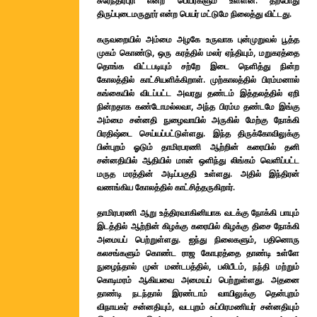
சுரேந்திரபுரி என்ற பெயர்களும் உள்ளன. தற்போது
திருப்புடைமருதூர் என்ற பெயர் மட்டுமே நிலைத்து விட்டது.
கருவறையில் அம்மை அழகே உருவாக புன்முறுவல் பூத்த
முகம் கொண்டு, ஒரு கரத்தில் மலர் ஏந்தியும், மறுகரத்தை
தொங்க விட்டபடியும் சற்றே இடை நெளித்து நின்ற
கோலத்தில் காட்சியளிக்கிறாள். முற்காலத்தில் பிரம்மனால்
கங்கையில் விடப்பட்ட அவரது தண்டம் இத்தலத்தில் ஏறி
நின்றதாக கண்டோமல்லவா, அந்த பிரம்ம தண்டமே இங்கு
அம்மை சன்னதி நுழைவாயில் அருகில் மேற்கு நோக்கி
பிரதிஷ்டை செய்யப்பட்டுள்ளது. இந்த திருக்கோவிலுக்கு
பின்புறம் ஓடும் தாமிரபரணி ஆற்றின் கரையில் தனி
சன்னதியில் ஆதியில் மான் ஒளிந்து லிங்கம் வெளிப்பட்ட
மருத மரத்தின் அடிப்பகுதி உள்ளது. அதில் இந்திரன்
வணங்கிய கோலத்தில் காட்சித்தருகிறார்.
தாமிரபரணி ஆறு உத்திரவாகினியாக வடக்கு நோக்கி பாயும்
இடத்தில் ஆற்றின் கிழக்கு கரையில் கிழக்கு திசை நோக்கி
அமையப் பெற்றுள்ளது. ஐந்து நிலைகளும், பதினொரு
கலசங்களும் கொண்ட ராஜ கோபுரத்தை தாண்டி உள்ளே
நுழைந்தால் முன் மண்டபத்தில், பலிபீடம், நந்தி மற்றும்
கொடிமரம் ஆகியவை அமையப் பெற்றுள்ளது. அதனை
தாண்டி நடந்தால் இரண்டாம் வாயிலுக்கு தென்புறம்
விநாயகர் சன்னதியும், வடபுறம் சுப்பிரமணியர் சன்னதியும்