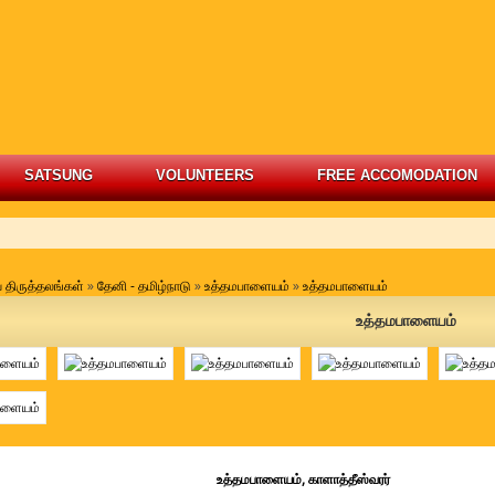
SATSUNG
VOLUNTEERS
FREE ACCOMODATION
 திருத்தலங்கள்
»
தேனி - தமிழ்நாடு
»
உத்தமபாளையம்
»
உத்தமபாளையம்
உத்தமபாளையம்
்தமபாளையம், காளாத்தீஸ்வரர்