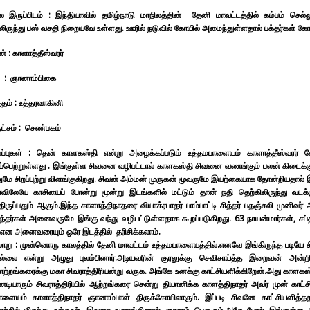
தல இருப்பிடம் : இந்தியாவில் தமிழ்நாடு மாநிலத்தின் தேனி மாவட்டத்தில் கம்பம் செ
ிருந்து பஸ் வசதி நிறையவே உள்ளது. ஊரில் நடுவில் கோயில் அமைந்துள்ளதால் பக்தர்கள் கோ
 : காளாத்தீஸ்வரர்
 : ஞானாம்பிகை
த்தம் : உத்தரவாகினி
ுட்சம் : செண்பகம்
ப்புகள் : தென் காளகஸ்தி என்று அழைக்கப்படும் உத்தமபாளையம் காளாத்தீஸ்வரர் கோ
பெற்றுள்ளது . இங்குள்ள சிவனை வழிபட்டால் காளகஸ்தி சிவனை வணங்கும் பலன் கிடைக்கும் என
ுமே சிறப்புற்று விளங்குகிறது. சிவன் அம்மன் முருகன் மூவருமே இயற்கையாக தோன்றியதால் இங்
ாவிலேயே காசியைப் போன்று மூன்று இடங்களில் மட்டும் தான் நதி தெற்கிலிருந்து வடக
ிருப்பதும் ஆகும்.இந்த காளாத்திநாதரை வியாக்ரபாதர் பாம்பாட்டி சித்தர் பதஞ்சலி முனிவர
ித்தர்கள் அனைவருமே இங்கு வந்து வழிபட்டுள்ளதாக கூறப்படுகிறது. 63 நாயன்மார்கள், சப்த
 என அனைவரையும் ஒரே இடத்தில் தரிசிக்கலாம்.
ாறு : முன்னொரு காலத்தில் தேனி மாவட்டம் உத்தமபாளையத்தில்.எனவே இங்கிருந்த படியே
்லை என்று அழுது புலம்பினார்.அடியவரின் குரலுக்கு செவிசாய்த்த இறைவன் அன்ற
யாற்றங்கரைக்கு மகா சிவராத்திரியன்று வருக. அங்கே உனக்கு காட்சியளிக்கிறேன்.அது காளக
வனடியாரும் சிவராத்திரியில் ஆற்றங்கரை சென்று தியானிக்க காளத்திநாதர் அவர் முன் காட்
ாளையம் காளாத்திநாதர் ஞானாம்பாள் திருக்கோயிலாகும். இப்படி சிவனே காட்சியளித்தத