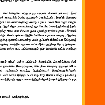
றுமுகனும் இப்பகுதியில் பூமியை தோண்டிப்பார்த்த போது வள்ளி
ுதி படை பொறுப்பை ஏற்று நடத்தி வந்தவர் கொண்ட நாயக்கர் இவர்
ால் காளகஸ்தி செல்ல முடியாமல் அவதிபட்டார் . இவரின் நிலையை
ிபட்டால், காளகஸ்திக்கு சென்று வழிபட்ட பலன் கிடைக்கும் என்றும்
். அதன் பிறகு பாளையக்காரர் ஒரு கோவில் அமைத்துக் கொடுத்தார்.
ுக்கு சிலை அமைக்க பல முறை முயன்று தோல்வியுற்றார் . இதனால்
றிய சிவன் முல்லை ஆற்றில் அம்பிகை வருவாள் என்றார் , அதன்படி
க்கு ஞானாம்பிகை என்று பெயர் சூட்டினர். இவ்வம்மன் இங்கு புகழ்
க்கு பக்கத்தில் முருகன் காட்சி அளிப்பது இங்கு சிறப்பு. இங்குள்ள
பிகை என்று எட்டு அம்பிகைகளும் ஒரே கோவிலில் காட்சி அளிப்பது
ாணம், ஐப்பசி அன்ன அபிசேகம், சிவராத்திரி, திருகார்த்திகை தீபம்
ல் ஐஸ்வர்யம் நிலைத்திருக்க, பயம் நீங்க பாறையடி முத்தையாவிடம்
ல் நைவேத்யம் படைத்து நேர்த்திக்கடன் நிறைவேற்றுகின்றனர்.
ல பலன் உண்டு நேர்த்தி கடன் ராகு கேது தோஷம் நீக்கும் ஒவ்வொரு
காளாத்திநாதர் உத்தமபாளையத்திலும் தோன்றியதால் இத்தலமும் ராகு
ோயில் திறந்திருக்கும்.