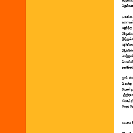
சுருளி
தெய்வா
நாயக்க
காளகஸ்
அறிந்த 
அருளின
இந்தக்
அம்பிக
ஆற்றில்
பெற்றவர
கோவிலி
தனிச்சி
தாய் சே
போன்ற ந
வேண்டி
புத்தி
கிரகத்
கேது தோ
காலை 6