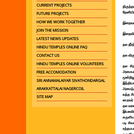
CURRENT PROJECTS
திருத்
தேனியில
FUTURE PROJECTS
HOW WE WORK TOGETHER
இறைவன்
JOIN THE MISSION
இறைவி
LATEST NEWS UPDATES
தல தீர்
HINDU TEMPLES ONLINE FAQ
CONTACT US
தல விர
HINDU TEMPLES ONLINE VOLUNTEERS
தல சிற
அமையப்
FREE ACCOMODATION
மூன்றில
SRI ANNAMALAIYAR SIVATHONDARGAL
இந்திய
ARAKKATTALAI NAGERCOIL
அமைந்த
வந்த ச
SITE MAP
பைரவர்
தல வரல
இயலவில
சுருளி
படி சி
உத்தமப