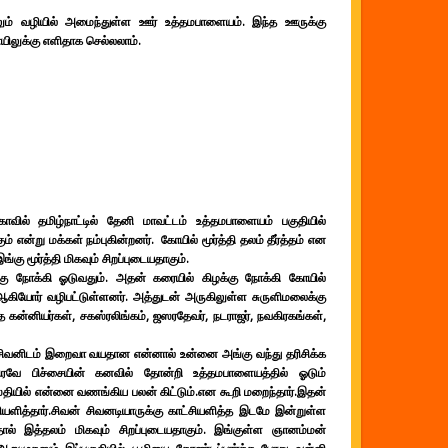
ல்லும் வழியில் அமைந்துள்ள ஊர் உத்தமபாளையம். இந்த ஊருக்கு
யிலுக்கு எளிதாக செல்லலாம்.
வில் தமிழ்நாட்டில் தேனி மாவட்டம் உத்தமபாளையம் பகுதியில்
்று மக்கள் நம்புகின்றனர். கோயில் மூர்த்தி தலம் தீர்த்தம் என
கு மூர்த்தி மிகவும் சிறப்புடையதாகும்.
்கு நோக்கி ஓடுவதும். அதன் கரையில் கிழக்கு நோக்கி கோயில்
் ஆகியோர் வழிபட்டுள்ளனர். அத்துடன் அருகிலுள்ள சுருளிமலைக்கு
 கன்னியர்கள், சகஸ்ரலிங்கம், ஜஸரதேவர், நடராஜர், நவகிரகங்கள்,
 சிவனிடம் இறைவா வயதான என்னால் உன்னை அங்கு வந்து தரிசிக்க
ிரவே பிச்சையின் கனவில் தோன்றி உத்தமபாளையத்தில் ஓடும்
ஸ்தியில் என்னை வணங்கிய பலன் கிட்டும்.என கூறி மறைந்தார்.இதன்
சியளித்தார்.சிவன் சிவனடியாருக்கு காட்சியளித்த இடமே இன்றுள்ள
ால் இத்தலம் மிகவும் சிறப்புடையதாகும். இங்குள்ள ஞானம்மன்