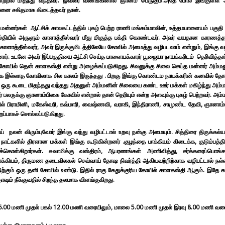
யாற்றில் மிதந்து வந்தவர். இவரை வணங்கினால் ஞானம் பெருகும்.அதே போல் இங்குள்ள ஆ
னை சகிதமாக கிடைத்தவர் தான்.
 மன்னர்கள் ஆட்சிக் காலகட்டத்தில் புகழ் பெற்ற ராணி மங்கம்மாவின், உத்தமபாளையம் பக
தியில் அருளும் காளாத்தீஸ்வரர் மீது மிகுத்த பக்தி கொண்டவர். அவர் வயதான காரணத்த
காளாத்தீஸ்வரர், அவர் இருக்குமிடத்திலேயே கோவில் அமைத்து வழிபடலாம் என்றும், இங்கு வழ
ார். உடனே அவர் இப்பகுதியை ஆட்சி செய்த பாளையக்காரர் பூஜையா நாயக்கரிடம் தெரிவித்தார
 கோயில் தென் காளகஸ்தி என்று அழைக்கப்படுகிறது. சிவனுக்கு சிலை செய்த மன்னர் அம்மன
ை இல்லாத கோவிலாக சில காலம் இருந்தது . பிறகு இங்கு கொண்டம நாயக்கரின் கனவில் தோன்
 ஒரு கூடை மிதந்தது வந்தது அதனுள் அம்மனின் சிலையை கண்ட ஊர் மக்கள் மகிழ்ந்து அம்மனு
் பலருக்கு ஞானாம்பிகை கோவில் என்றால் தான் தெரியும் என்ற அளவுக்கு புகழ் பெற்றவர். அம்மனு
ல் பிராமினி, மகேஸ்வரி, கவ்மாரி, வைஷ்ணவி, வராகி, இந்திராணி, சாமுண்ட தேவி, ஞானாம்
றப்பாகச் சொல்லப்படுகிறது.
ய் நலன் விரும்புவோர் இங்கு வந்து வழிபட்டால் உறவு நன்கு அமையும். சித்திரை திருக்கல்ய
ாட்களில் திரளான மக்கள் இங்கு கூடுகின்றனர் .குழந்தை பாக்கியம் கிடைக்க, குடும்பத்தி
க்கொள்கிறார்கள். சுவாமிக்கு வஸ்திரம், ஆபரணங்கள் அணிவித்து, சர்க்கரைப்பொங்க
ரபாக்கியம், திருமண தடைவிலகல் செவ்வாய் தோஷ நிவர்த்தி ஆகியவற்றிற்காக வழிபட்டால் நல்
திற்கும் ஒரு தனி கோயில் உண்டு. இதில் ராகு கேதுக்குரிய கோயில் காளகஸ்தி ஆகும். இதே 
ஷம் நீக்குவதில் சிறந்த தலமாக விளங்குகிறது.
.00 மணி முதல் பகல் 12.00 மணி வரையிலும், மாலை 5.00 மணி முதல் இரவு 8.00 மணி வரை க