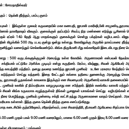
் :
சோமநாதீஸ்வரர்
த்தம் :
நெல்லி தீர்த்தம், பாம்பு குளம்
்புகள் :
இங்குள்ள மூலவர் கருவறையில் மகா கணபதி, ஜாபாலி மகரிஷி,பிலி சாமுண்டி,தூமாவ
னால் நாகதோஷம் விலகும். குகைக்குள் தரப்படும் சிவப்பு நிற மண்ணை எடுத்து பூசினால் வெ
ுதல் ஏப்ரல் 14ம் தேதி ஆறு மாதங்களும் குகைக்குள் சென்று பக்தர்கள் வழிபடலாம். 
ன் கிழக்கில் 500 அடி படவு குன்று ஒன்று உள்ளது. கோவிலுக்கு அருகில் நாகப்பகரை தீர்த்த
ுனிந்தும் வளைந்தும் செல்லவேண்டும். லிங்க திருமேனி மீது கங்காதேவி இடைவிடாது நீரை பொழ
லாறு :
500 வருடங்களுக்குமுன் அமைந்து உள்ள கோவில். அருணாசுரன் என்பவன் தேவர்களு
சக்தியால் மட்டுமே அளிக்க முடியும் என்று கருதினர். பிரம்ம, விஷ்ணு, சிவன் ஆகியோர்
த்த காயத்திரி மந்திரம். தனது தவறை உணர்ந்த ஜாபாலி முனிவர் உடனே பரசுராம சேத்திரம் ச
 கடுந்தவம் செய்து வந்தனர். இதை கேட்டதும் கங்கை நதியை துணைக்கு அழைத்து கொண்டு
டி, தூமாவதி பூதகங்கள் காவலாக இருக்கும் என சிவனடியார் அருளினார்.வாசுகி தலைமையில் ப
முனிவர் உலகில் நீ நிம்மதியாக வாழமுடியாது என சபித்தார். இதில் கலங்கிய வாசுகி மற்று
் சிவன் லிங்க உருவமாக எழுந்தருள்வர் நீங்கள் பூஜைகள் யாகங்கள் செய்து வழிபடுங்கள் என்
 நீரை பொழிந்தது, முனிவர் முன்னாடி சக்தி காட்சி தந்து அருணசுரனை வாதம் செய்தாள். அ
ரியாக உள்ளாள். இந்த குகை நெல்லி தீர்த்த குகை எனப்படுகிறது.
் மாத கடைசியில் ருத்ரபிஷேகம், ரதோத்ஸ்வம், மகா சிவராத்திரி, தீபாவளி ஆகியவை சிறப்பாக 
.00 மணி முதல் பகல் 9.00 மணி வரையிலும், மாலை 6.00 மணி முதல் இரவு 8.00 மணி வரை கோ
ுள்ள விமானதளம் :
மங்களூர்