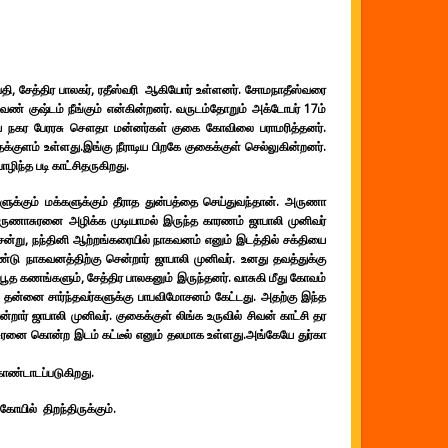
தி, சேத்திர பாலகர், ரதீஸ்வரி ஆகியோர் உள்ளனர். சோமநாதீஸ்வரை
ண் குஷ்டம் நீங்கும் என்கின்றனர். வருடம்தோறும் அக்டோபர் 17ம்
விஜய நகர பேரரசு சௌதா மன்னர்கள் குகை கோவிலை பராமரித்தனர்.
க்குளம் உள்ளது.இங்கு நீராடிய பிறகே குகைக்குள் செல்லுகின்றனர்.
ிந்த படி காட்சிதருகிறது.
க்கும் மக்களுக்கும் தீராத துன்பத்தை செய்துவந்தான். அருணா
 அருணாசுரனை அழிக்க முடியாமல் இருந்த காரணம் ஜாபாலி முனிவர்
ென்று, நந்தினி ஆற்றங்கரையில் நாகவனம் எனும் இடத்தில் சக்தியை
 நாகவனத்திற்கு சென்றார் ஜாபாலி முனிவர். உனது தவத்துக்கு
ூத கணங்களும், சேத்திர பாலகனும் இருந்தனர். வாசுகி மீது கோவம்
ம் தன்னை சார்ந்தவர்களுக்கு பாபவிமோசனம் கேட்டது. அதற்கு இந்த
றார் ஜாபாலி முனிவர். குகைக்குள் லிங்க உருவில் சிவன் காட்சி தர
சுரனை கொன்ற இடம் கட்டீல் எனும் தலமாக உள்ளது.அங்கேயே துர்கா
கொண்டாடப்படுகிறது.
யில் திறந்திருக்கும்.