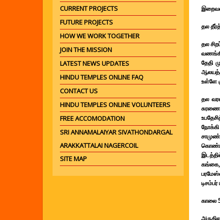
CURRENT PROJECTS
இறைவன
FUTURE PROJECTS
தல தீர்
HOW WE WORK TOGETHER
தல சிறப
JOIN THE MISSION
வணங்கி
தேதி ம
LATEST NEWS UPDATES
ஆலயத்தி
HINDU TEMPLES ONLINE FAQ
உள்ளே க
CONTACT US
தல வர
HINDU TEMPLES ONLINE VOLUNTEERS
சுரணை 
உபதேசி
FREE ACCOMODATION
நோக்கி
SRI ANNAMALAIYAR SIVATHONDARGAL
சாமுண்
ARAKKATTALAI NAGERCOIL
கொண்ட 
இடத்தில
SITE MAP
கங்கை,
பரமேஸ்வ
டிசம்பர
காலை 5
அருகில