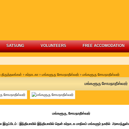
SATSUNG
VOLUNTEERS
FREE ACCOMODATION
 திருத்தலங்கள்
»
கர்நாடகா
»
மங்களூரு சோமநாதீஸ்வரர்
»
மங்களூரு சோமநாதீஸ்வரர்
மங்களூரு சோமநாதீஸ்வரர்
்களூரு, சோமநாதீஸ்வரர்
ல இருப்பிடம் : இந்தியாவில் இந்தியாவில் தென் கர்நாடக மாநிலம் மங்களூர் நகரில் அமைந்துள