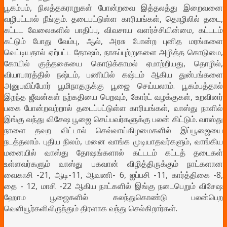
பூகம்பம், நிலத்தகராறுகள் போன்றவை இத்தலத்து இறைவனை
வழிபட்டால் நீங்கும். தடைபட்டுள்ள காரியங்கள், தொழிலில் தடை,
கட்டட வேலைகளில் பாதிப்பு, விவசாய வளர்ச்சியின்மை, கட்டடம்
கட்டும் போது வேம்பு, ஆல், அரசு போன்ற புனித மரங்களை
வெட்டியதால் ஏற்பட்ட தோஷம், நாகப்புற்றுகளை அழித்த கொடுமை,
கோயில் குத்தகையை கொடுக்காமல் ஏமாற்றியது, தொழில்,
வியாபாரத்தில் நஷ்டம், பணியில் கஷ்டம் ஆகிய துன்பங்களை
அனுபவிப்போர் பூமிநாதருக்கு பூஜை செய்யலாம். பூகம்பத்தால்
இறந்த ஜீவன்கள் நற்கதியை பெறவும், கோர்ட் வழக்குகள், உறவினர்
பகை போன்றவற்றால் தடைப்பட்டுள்ள காரியங்கள், வாஸ்து நாளில்
இங்கு வந்து விசேஷ பூஜை செய்பவர்களுக்கு பலன் கிட்டும். வாஸ்து
நாளை தவற விட்டால் செவ்வாய்கிழமைகளில் இப்பூஜையை
நடத்தலாம். புதிய நிலம், மனை வாங்க முடியாதவர்களும், வாங்கிய
மனையில் வாஸ்து தோஷங்களால் கட்டடம் கட்டத் தடைகள்
உள்ளவர்களும் வாஸ்து பகவான் விழித்திருக்கும் நாட்களான
வைகாசி -21, ஆடி-11, ஆவணி- 6, ஐப்பசி -11, கார்த்திகை -8,
தை - 12, மாசி -22 ஆகிய நாட்களில் இங்கு நடைபெறும் விசேஷ
ஹோம பூஜைகளில் கலந்துகொண்டு பலன்பெற
வெளியூர்களிலிருந்தும் திரளாக வந்து செல்கிறார்கள்.