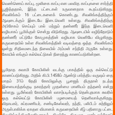
வெண்ணெய் காப்பு, மூலிகை காப்பு என பலவித காப்புகளை சார்த்தி
பூஜித்ததால், இந்த பட்டைகள் உருவானதாக கூறப்படுகிறது.
சிவலிங்கம் 16 பட்டைகளைக் கொண்டது. சிவலிங்கத்திற்கும்
ஆவுடைக்கும் இடையே இடைவெளி உள்ளது. சிவலிங்கத்திற்கு
அபிசேகம் செய்யும் பால் மற்றும் தண்ணீர் இந்த இடைவெளி
வழியாகப் பூமிக்குள் சென்று விடுகிறது. ஆவுடையில் வழிந்தோடும்
தண்ணீர் மட்டுமே கோமுகத்தின் வழியாக வெளியே விழுகிறது.
கருவறையில் உள்ள சிவலிங்கத்தின் வடிவத்தை ஒத்த சிவலிங்கம்
ஒன்று சிதிலமடைந்த நிலையில் அம்மன் சந்நிதி அருகே உள்ளது.
கோயில் எங்கும் கல்வெட்டுகள் நிறைந்து காணப்படுகின்றன.
பூமிநாத சுவாமி கோயிலின் வடக்கு பாகத்தில் ஒரு கல்வெட்டு
காணப்படுகிறது. அதில் கி.பி.1458ம் ஆண்டு பார்த்திப வருஷம் தை
மாதம் 31ம் தேதி கோயிலுக்கு பூஜைத் திருநாள் நடத்த
இளையாத்தங்குடி நகரத்தார் முதன்மை மானியம் தந்தனர் என்று
உள்ளது. பூமீஸ்வரர் கோயிலின் வாசற்படிக்குத் தென்புறமாக சுவரில்
ஒரு கல்வெட்டு கோயிலின் பழமையைத் தெளிவாக்குகிறது.
விநாயகர், சுப்ரமணியர், சண்டிகேஸ்வரர், நந்தி, பலிபீடம் சுற்றிலும்
அருள்பாலிக்க ஏகதள விமானக் கருவறையின் கீழ் பதினாறு பட்டை
சிவலிங்கத்திருமேனியராகக் கிழக்கே திருமுக மண்டலத்தோடு