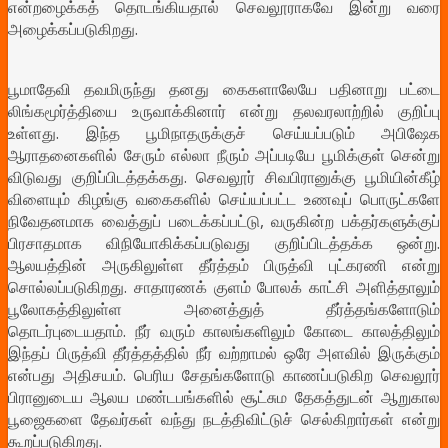
என்றழைக்கத் தொடங்கியதால் செவலூராகவே இன்று வரை
அழைக்கப்படுகிறது.
பூமாதேவி தவமிருந்து தனது கைகளாலேயே பதினாறு பட்டை
லிங்கமூர்த்தியை உருவாக்கினார் என்று தலவரலாற்றில் குறிப்பு
உள்ளது. இந்த பூமிநாதருக்குச் செய்யப்படும் அபிஷேக
ஆராதனைகளில் சேரும் எல்லா நீரும் அப்படியே பூமிக்குள் சென்று
விடுவது குறிப்பிடத்தக்கது. செவலூர் சிவபிரானுக்கு பூமியின்கீழ்
விளையும் கிழங்கு வகைகளில் செய்யப்பட்ட உணவுப் பொருட்களே
நிவேதனமாக வைத்துப் படைக்கப்பட்டு, வருகின்ற பக்தர்களுக்குப்
பிரசாதமாக விநியோகிக்கப்படுவது குறிப்பிடத்தக்க ஒன்று.
ஆலயத்தின் அருகிலுள்ள தீர்த்தம் பிருத்வி புட்கரணி என்று
சொல்லப்படுகிறது. சாதாரணக் குளம் போலக் காட்சி அளித்தாலும்
பூலோகத்திலுள்ள அனைத்துத் தீர்த்தங்களோடும்
தொடர்புடையதாம். நீர் வரும் காலங்களிலும் கோடை காலத்திலும்
இந்தப் பிருத்வி தீர்த்தத்தில் நீர் வற்றாமல் ஒரே அளவில் இருக்கும்
என்பது அதிசயம். பெரிய சேதங்களோடு காணப்படுகிற செவலூர்
பிரானுடைய ஆலய மண்டபங்களில் சூட்சும தேகத்துடன் ஆறுகால
பூஜைகளை தேவர்கள் வந்து நடத்திவிட்டுச் செல்கிறார்கள் என்று
கூறப்படுகிறது.