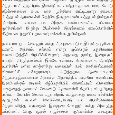
அருட்காட்சி தருகிறார். இரண்டு கைகளிலும் தாமரை மலர்களோடு
கீழ்க்கைகளை அபய வரத முத்திரை காட்டியவாறு தாமரை
பீடத்துடன் ஆரணவல்லி தெற்கே திருமுக மண்டலத்துடன் நின்றருள்
புரிகிறார். மகாமண்டபம், அர்த்த மண்டபங்களில் சிவாலய
மூர்த்தங்கள் இருந்து இயற்கைச் சீற்றங்களால் காலப்போக்கில்
சிதிலமடைந்துவிட்டதாக ஊர் மக்கள் கூறுகின்றனர்.
தல வரலாறு : செவலூர் என்று அழைக்கப்படும் இப்புனித பூமியை
வானம், அந்தரம், சுந்தரம் என்று முப்பெரும் பகுதிகளாக
வகைப்படுத்திச் சிறப்பிக்கின்றனர். அதாவது மூன்று இறையருட்
கூட்டும் திருத்தலங்கள் இங்கே உள்ளன. விண்ணைத் தொடும்
உயரத்தில் உள்ள காஞ்சாத்து மலையின் மேல் காசிவிஸ்வநாதர்
விசாலாட்சி சமேதராகவும், அடுத்ததாக ஆண்டாமடமும்
அருகம்பூஞ்சுணையும் அமைந்த அந்தரத்தில் சுந்தரேச சுவாமியும்,
இரண்டுக்கும் நடுவில் கீழ்ப்பகுதியில் காணப்படும் விளைநில
பாகத்தைத் தலமாகக் கொண்டு ஆரணவல்லி தேவியுடன் பூமிநாத
ஈஸ்வரர் கோயில் கொண்டருள்கிறார். காஞ்சாத்து மலை உச்சியில்
ஆறுமுகக் கடவுள் சேவற்கொடியோடு பல ஆண்டுகளாக
அருள்பாலித்து வருவதால் இவ்வூரை சேவலூர் என்று அழைத்த
பக்தர்கள், பிறகு முதல் எழுத்தைக் குறிலாக்கிச் செவலூர்