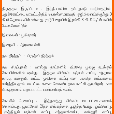
திருத்தல இருப்பிடம் : இந்தியாவில் தமிழ்நாடு மாநிலத்தின்
புதுக்கோட்டை மாவட்டத்தில் பொன்னமராவதி குழிபிறையிலிருந்து 3
கி.மீ.தொலைவில் உள்ளது. குழிபிறையில் இறங்கி 3 கி.மீ ஆட்டோவில்
போகவேண்டும்.
இறைவன் :
பூமிநாதர்
இறைவி :
ஆரணவல்லி
தல தீர்த்தம் : பிருத்வி தீர்த்தம்
தல சிறப்புகள் :
வாஸ்து நாட்களில் விசேஷ பூஜை நடக்கும்
கோயில்களில் ஒன்று.
இத்தல லிங்கம் மஞ்சள் காப்பு, சந்தான
காப்பு, கஸ்தூரி காப்பு, மூலிகை காப்பு என பலவித காப்புகளை
சார்த்தியதால் பல பட்டைகளை கொண்டதாக காட்சி தருகிறார். மகா
விஷ்ணுவால் எலுப்பப்பட்ட புண்ணியத் தலம்.
கோவில் அமைப்பு : இத்தலத்து லிங்கம் பல பட்டைகளைக்
கொண்டது. பூமாதேவி இந்த லிங்கத்தை பூஜித்த போது, ஒவ்வொரு
யுகத்திலும் மஞ்சள் காப்பு, சந்தனக்காப்பு, கஸ்தூரி காப்பு,