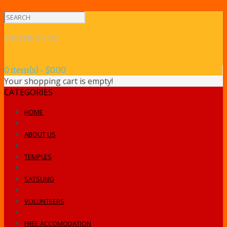
SHOPPING CART
0 item(s) - $0.00
Your shopping cart is empty!
CATEGORIES
HOME
ABOUT US
TEMPLES
SATSUNG
VOLUNTEERS
FREE ACCOMODATION