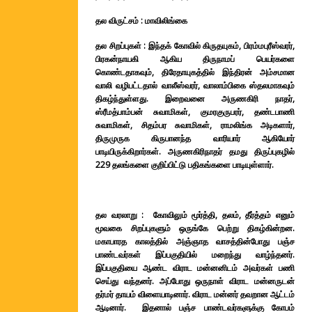
தல விருட்சம் : மாவிலிங்கை
தல சிறப்புகள் : இந்தக் கோவில் கிருதயுகம், பிரம்மபுரீஸ்வரர்,
பிரகன்நாயகி ஆகிய திருநாமப் பெயர்களை
கொண்டதாகவும், திரேதாயுகத்தில் இந்திரன் அம்சமான
வாலி வழிபட்டதால் வாலீஸ்வரர், வாலாம்பிகை ஸ்தலமாகவும்
திகழ்ந்துள்ளது.
இறைவனை அருணகிரி நாதர்,
ஸ்ரீமத்பாம்பன் சுவாமிகள், குமரகுருபரர், தண்டபாணி
சுவாமிகள், சிதம்பர சுவாமிகள், ராமலிங்க அடிகளார்,
திருமுருக கிருபானந்த வாரியார் ஆகியோர்
பாடியிருக்கிறார்கள். அருணகிரிநாதர் தமது திருப்புகழில்
229 தலங்களை குறிப்பிட்டு பதிகங்களை பாடியுள்ளார்.
தல வரலாறு :
கோவிலும் மூர்த்தி, தலம், தீர்த்தம் எனும்
மூவகை சிறப்புகளும் ஒருங்கே பெற்று திகழ்கின்றன.
மகாபாரத காலத்தில் அஞ்ஞாத வாசத்தின்போது பஞ்ச
பாண்டவர்கள் இப்பகுதியில் மறைந்து வாழ்ந்தனர்.
இப்பகுதியை ஆண்ட விராட மன்னனிடம் அவர்கள் பணி
செய்து வந்தனர். அப்போது ஒருநாள் விராட மன்னருடன்
தர்மர் தாயம் விளையாடினார். விராட மன்னர் தவறான ஆட்டம்
ஆடினார். இதனால் பஞ்ச பாண்டவர்களுக்கு கோபம்