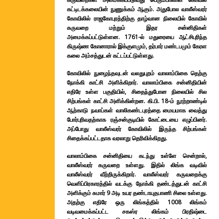
கட்டிடக்கலையின் நுணுக்கம் ஆகும். அதுபோல வாலீஸ்வரர்
கோவிலில் ராஜகோபுரத்திற்கு தாழ்வான நிலையில் கோவில்
கருவறை மற்றும் இதர சன்னிதிகள்
அமைக்கப்பட்டுள்ளன. 1761-ல் மதுரையை ஆட்சிபுரிந்த
கிருஷ்ண கோனாரால் இக்குளமும், தர்பார் மண்டபமும் கேரள
கலை அம்சத்துடன் கட்டப்பட்டுள்ளது.
கோவிலில் நுழைந்தவுடன் வலதுபுறம் வாலாம்பிகை தெற்கு
நோக்கி காட்சி அளிக்கிறார். வாலாம்பிகை சன்னிதியின்
எதிரே உள்ள பகுதியில், சிதைந்துபோன நிலையில் சில
சிற்பங்கள் காட்சி அளிக்கின்றன. கி.பி. 18-ம் நூற்றாண்டில்
ஆற்காடு நவாப்கள் வாலிகண்டபுரத்தை மையமாக வைத்து
போர்புரிவதற்காக ரஞ்சன்குடியில் கோட்டையை எழுப்பினர்.
அப்போது வாலீஸ்வரர் கோவிலில் இருந்த சிற்பங்கள்
சிதைக்கப்பட்டதாக வரலாறு தெரிவிக்கிறது.
வாலாம்பிகை சன்னிதியை கடந்து உள்ளே சென்றால்,
வாலீஸ்வரர் கருவறை உள்ளது. இதில் லிங்க வடிவில்
வாலீஸ்வரர் வீற்றிருக்கிறார். வாலீஸ்வரர் கருவறைக்கு
வெளிப்பிரகாரத்தில் வடக்கு நோக்கி தண்டத்துடன் காட்சி
அளிக்கும் சுமார் 9 அடி உயர தண்டாயுதபாணி சிலை உள்ளது.
அதற்கு எதிரே ஒரு லிங்கத்தில் 1008 லிங்கம்
வடிவமைக்கப்பட்ட சகஸ்ர லிங்கம் பிரதிஷ்டை