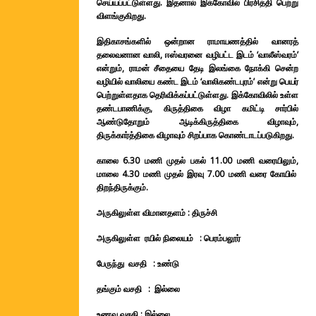
செய்யப்பட்டுள்ளது. இதனால் இக்கோவில் பிரசித்தி பெற்று
விளங்குகிறது.
இதிகாசங்களில் ஒன்றான ராமாயணத்தில் வானரத்
தலைவனான வாலி, ஈஸ்வரனை வழிபட்ட இடம் ‘வாலீஸ்வரம்’
என்றும், ராமன் சீதையை தேடி இலங்கை நோக்கி சென்ற
வழியில் வாலியை கண்ட இடம் ‘வாலிகண்டபுரம்’ என்று பெயர்
பெற்றுள்ளதாக தெரிவிக்கப்பட்டுள்ளது. இக்கோவிலில் உள்ள
தண்டபாணிக்கு, கிருத்திகை விழா கமிட்டி சார்பில்
ஆண்டுதோறும் ஆடிக்கிருத்திகை விழாவும்,
திருக்கார்த்திகை விழாவும் சிறப்பாக கொண்டாடப்படுகிறது.
காலை 6.30 மணி முதல் பகல் 11.00 மணி வரையிலும்,
மாலை 4.30 மணி முதல் இரவு 7.00 மணி வரை கோயில்
திறந்திருக்கும்.
அருகிலுள்ள விமானதளம் : திருச்சி
அருகிலுள்ள ரயில் நிலையம் :
பெரம்பலூர்
பேருந்து வசதி : உண்டு
தங்கும் வசதி : இல்லை
உணவு வசதி : இல்லை