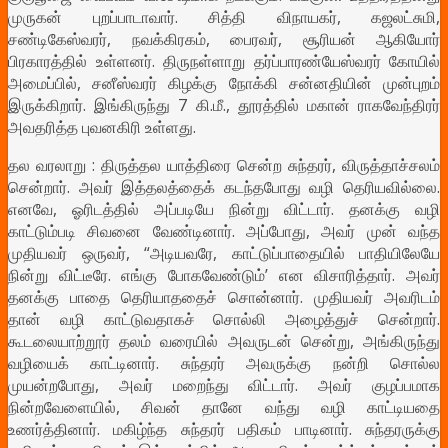
முருகன் புறப்பாடாவார்.
சித்தி விநாயகர், கஜலட்சுமி,
சண்டிகேஸ்வரர், நவக்கிரகம், பைரவர், சூரியன் ஆகியோர்
பிரகாரத்தில் உள்ளனர். திருநள்ளாறு தர்ப்பாரண்யேஸ்வரர் கோயில்
அமைப்பில், சனீஸ்வரர் கிழக்கு நோக்கி சன்னதியின் முன்புறம்
இருக்கிறார். இங்கிருந்து 7 கி.மீ., தூரத்தில் மகான் ராகவேந்திரர்
அவதரித்த புவனகிரி உள்ளது.
தல வரலாறு : திருத்தல யாத்திரை சென்ற சுந்தரர், விருத்தாச்சலம்
சென்றார். அவர் இத்தலத்தைக் கடந்தபோது வழி தெரியவில்லை.
எனவே, ஓரிடத்தில் அப்படியே நின்று விட்டார். தனக்கு வழி
காட்டும்படி சிவனை வேண்டினார். அப்போது, அவர் முன் வந்த
முதியவர் ஒருவர், “அடியவரே, காட்டுப்பாதையில் பாதியிலேயே
நின்று விட்டீரே. எங்கு போகவேண்டும்’ என விசாரித்தார். அவர்
தனக்கு பாதை தெரியாததைச் சொன்னார். முதியவர் அவரிடம்
தான் வழி காட்டுவதாகச் சொல்லி அழைத்துச் சென்றார்.
கூடலையாற்றூர் தலம் வரையில் அவருடன் சென்று, அங்கிருந்து
வழியைக் காட்டினார். சுந்தரர் அவருக்கு நன்றி சொல்ல
முயன்றபோது, அவர் மறைந்து விட்டார். அவர் குழப்பமாக
நின்றவேளையில், சிவன் தானே வந்து வழி காட்டியதை
உணர்த்தினார். மகிழ்ந்த சுந்தரர் பதிகம் பாடினார். சுந்தரருக்கு