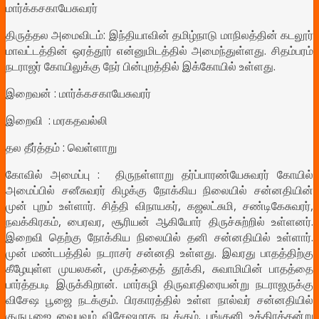
மார்க்கசகாயேசுவரர்
திருத்தல அமைவிடம்: இந்தியாவின் தமிழ்நாடு மாநிலத்தின் கடலூர்
மாவட்டத்தின் ஒரத்தூர் என்னுமிடத்தில் அமைந்துள்ளது. சிதம்பரம்
நடராஜர் கோயிலுக்கு நேர் பின்புறத்தில் இக்கோயில் உள்ளது.
இறைவன் : மார்க்கசகாயேசுவரர்
இறைவி : மரகதவல்லி
தல தீர்த்தம் : வெள்ளாறு
கோவில் அமைப்பு : திருநள்ளாறு தர்ப்பாரண்யேசுவரர் கோயில்
அமைப்பில் சனீசுவரர் கிழக்கு நோக்கிய நிலையில் சன்னதியின்
முன் புறம் உள்ளார். சித்தி விநாயகர், கஜலட்சுமி, சண்டிகேசுவரர்,
நவக்கிரகம், பைரவர, சூரியன் ஆகியோர் திருச்சுற்றில் உள்ளனர்.
இறைவி தெற்கு நோக்கிய நிலையில் தனி சன்னதியில் உள்ளார்.
முன் மண்டபத்தில் நடராசர் சன்னதி உள்ளது.
இவரது பாதத்திற்கு
கீழேயுள்ள முயலகன், முகத்தைத் தூக்கி, சுவாமியின் பாதத்தை
பார்த்தபடி இருக்கிறான். மார்கழி திருவாதிரையன்று நடராஜருக்கு
விசேஷ பூஜை நடக்கும். பிரகாரத்தில் உள்ள நால்வர் சன்னதியில்
குருபூஜை வைபவம் விசேஷமாக நடக்கும். பங்குனி உத்திரத்தன்று