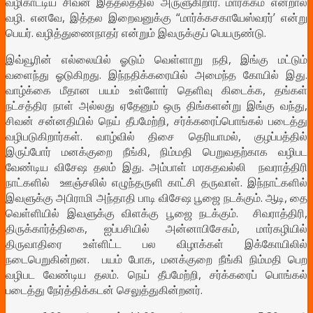
வழிகாட்டிய சிவன் இத்தலத்தில் அருளுகிறார். மார்க்கம் என்றால்
வழி. எனவே, இத்தல இறைவனுக்கு “மார்க்கசகாயேஸ்வரர்’ என்று
பெயர். வழித்துணைநாதர் என்றும் இவருக்குப் பெயருண்டு.
இவ்வூரின் எல்லையில் ஓடும் வெள்ளாறு நதி, இங்கு மட்டும்
வளைந்து ஓடுகிறது. இந்நதிக்கரையில் அமைந்த கோயில் இது.
வாழ்க்கை மீதான பயம் உள்ளோர் தெளிவு கிடைக்க, தங்கள்
நட்சத்திர நாள் அல்லது ஏதேனும் ஒரு திங்களன்று இங்கு வந்து,
சிவன் சன்னதியில் நெய் தீபமேற்றி, சர்க்கரைப்பொங்கல் படைத்து
வழிபடுகிறார்கள். வாழ்வில் திசை தெரியாமல், குழப்பத்தில்
இருப்போர் மனக்குறை நீங்கி, நிம்மதி பெறுவதற்காக வழிபட
வேண்டிய விசேஷ தலம் இது. அம்பாள் மரகதவல்லி நவராத்திரி
நாட்களில் ஊஞ்சலில் எழுந்தருளி காட்சி தருவாள். இந்நாட்களில்
இவளுக்கு அபிராமி அந்தாதி பாடி விசேஷ பூஜை நடக்கும். ஆடி, தை
வெள்ளியில் இவளுக்கு விளக்கு பூஜை நடக்கும். சிவராத்திரி,
திருக்கார்த்திகை, ஐப்பசியில் அன்னாபிசேகம், மார்கழியில்
திருவாதிரை உள்ளிட்ட பல விழாக்கள் இக்கோயிலில்
நடைபெறுகின்றன. பயம் போக, மனக்குறை நீங்கி நிம்மதி பெற
வழிபட வேண்டிய தலம். நெய் தீபமேற்றி, சர்க்கரைப் பொங்கல்
படைத்து நேர்த்திக்கடன் செலுத்துகின்றனர்.