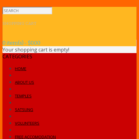
SHOPPING CART
0 item(s) - $0.00
Your shopping cart is empty!
CATEGORIES
HOME
ABOUT US
TEMPLES
SATSUNG
VOLUNTEERS
FREE ACCOMODATION