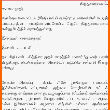
திருமூலஸ்தானம்,
கைலாசநாதர்
திருத்தல அமைவிடம்: இந்தியாவின் தமிழ்நாடு மாநிலத்தின் கடலூர்
மாவட்டத்தின் காட்டுமன்னார்கோயில் அருகே திருமூலஸ்தானம்
என்னுமிடத்தில் அமைந்துள்ளது.
இறைவன் : கைலாசநாதர்
இறைவி : காமாட்சி
தல சிறப்புகள் :
சித்திரை முதல் வாரத்தில் மூலவர்மீது சூரிய ஒளி
விழுகிறது. சிவலிங்கத்தை அகத்தியர் வழிபடும் சன்னதி இங்கு
உள்ளது.
கோவில் அமைப்பு : கி.பி., 710ல் நுசசோழன் என்பவன்
இக்கோயிலைக் கட்டினான். முற்கால சோழர்களின் கட்டடக்
கலைக்கு சான்றாக உள்ளது. வழுவழுப்பான சிற்பங்கள் கண்ணைக்
கவர்கின்றன. முற்காலச் சோழர்களின் கட்டடக்கலைச் சான்றாக
உள்ள இக்கோயிலில் அழகான சிற்பக்ள் உள்ளன. ஆஸ்தான
மண்டபம் சிறிய அளவிலான செங்கற்களால் குகை வடிவில்