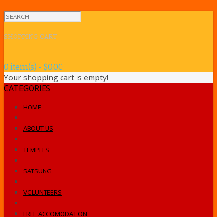
SHOPPING CART
0 item(s) - $0.00
Your shopping cart is empty!
CATEGORIES
HOME
ABOUT US
TEMPLES
SATSUNG
VOLUNTEERS
FREE ACCOMODATION