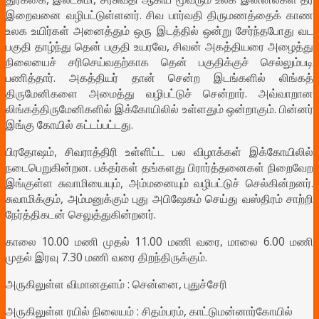
இறைவனை வழிபட்டுள்ளனர். சிவ பார்வதி திருமணத்தைக் காண
உலக உயிர்கள் அனைத்தும் ஒரு இடத்தில் ஒன்று சேர்ந்தபோது வட
பகுதி தாழ்ந்து தென் பகுதி உயரவே, சிவன் அகத்தியரை அழைத்து
நிலையைச் சரிசெய்வதற்காக தென் பகுதிக்குச் செல்லும்படி
பணித்தார். அகத்தியர் தான் சென்ற இடங்களில் லிங்கத்
திருமேனிகளை அமைத்து வழிபட்டுச் சென்றார். அவ்வாறான
லிங்கத்திருமேனிகளில் இக்கோயிலில் உள்ளதும் ஒன்றாகும். பின்னர்
இங்கு கோயில் கட்டப்பட்டது.
பிரதோஷம், சிவராத்திரி உள்ளிட்ட பல விழாக்கள் இக்கோயிலில்
நடைபெறுகின்றன. பக்தர்கள் தங்களது பிரார்த்தனைகள் நிறைவேற
இங்குள்ள சுவாமியையும், அம்மனையும் வழிபட்டுச் செல்கின்றனர்.
சுவாமிக்கும், அம்மனுக்கும் புது அபிஷேகம் செய்து வஸ்திரம் சாற்றி
நேர்த்திகடன் செலுத்துகின்றனர்.
காலை 10.00 மணி முதல் 11.00 மணி வரை, மாலை 6.00 மணி
முதல் இரவு 7.30 மணி வரை திறந்திருக்கும்.
அருகிலுள்ள விமானதளம் : சென்னை, புதுச்சேரி
அருகிலுள்ள ரயில் நிலையம் : சிதம்பரம்,
காட்டுமன்னார்கோயில்