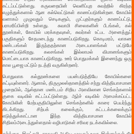
கட்டப்பட்டுள்ளது. கருவறையின் வெளிப்புற சுவற்றில் கிரந்த
எழுத்துக்களால் ஆன கல்வெட்டுகள் காணப்படுகின்றன. கோயில்
வளாகம் முழுவதும் செடிகளும், முட்புதர்களும் காணப்பட்டு,
பராமரிப்பின்றி உள்ளது. சுவாமி சிலைகளின் பீடங்கள், கல்
தூண்கள், கோயில் மரக்கதவுகள், சுவர்கள் உட்பட அனைத்துப்
பகுதிகளும் சேதமடைந்து காணப்படுகிறது. கொடிமரம், வாகன
மண்டபங்கள் இருந்ததற்கான அடையாளங்கள் மட்டுமே
காணப்படுகிறது. கலசங்கள் இல்லாமல் விமானங்களும்
மொட்டையாக காணப்படுகிறது. ஊர் பொதுமக்கள் இணைந்து ஒரு
கால பூஜை மட்டும் நடத்தி வருகின்றனர்.
பொதுவாக கல்தூண்களை பயன்படுத்தியே கோயில்களை
கட்டியுள்ளனர். ஆனால், திருமூலஸ்தானத்தில் சற்று வித்தியாசமான
முறையில், ஆஸ்தான மண்டபம் சிறிய அளவிலான செங்கற்களால்
குகை வடிவில் கட்டப்பட்டுள்ளது. ஆர்ச் வடிவில் அமைக்கப்பட்ட
கோயிலின் மேற்பகுதியிலுள்ள செங்கற்களில் காரை பெயர்ந்து
கிடக்கிறது. சிற்பக் கலைக்கும், கட்டடக்கலைக்கும்
எடுத்துக்காட்டான இந்த வித்தியாசமான கோயில்
சிதிலம்அடைந்துள்ளதால் வழிபாடுகள் சரிவர நடக்கவில்லை.
துர்க்கை, இலட்சுமி, சரசுவதி ஆகிய மூவரும் உலக இன்னல்கள் தீர