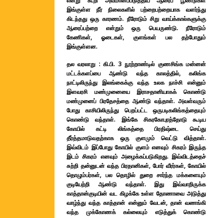
என்று கூறி அவமானப்படுத்திய ஆரைப் பூண்டுகள்
இங்குள்ள நீர் நிலைகளில் பற்றைபற்றையாக வளர்ந்து
கிடந்தது ஒரு காரணம். நீரோடும் சிறு வாய்க்கால்களுக்கு
ஆரைப்பற்றை என்றும் ஒரு பெயருண்டு. நீரோடும்
கேணிகள், ஓடைகள், குளங்கள் பல தற்போதும்
இங்குள்ளன.
தல வரலாறு :
கி.பி. 3 நூற்றாண்டில் குணசிங்க மன்னன்
மட்டக்களப்பை ஆண்டு வந்த காலத்தில், கலிங்க
நாட்டிலிருந்து இலங்கைக்கு வந்த உலக நாச்சி என்னும்
இளவரசி மண்முனையை இராசதானியாகக் கொண்டு
மண்முனைப் பிரதேசத்தை ஆண்டு வந்தாள். அவள்வரும்
போது காசியிலிருந்து பெறப்பட்ட ஒருபடிகலிங்கத்தையும்
கொண்டு வந்தாள். இங்கே சிகரகோபுரத்தோடு கூடிய
கோயில் கட்டி லிங்கத்தை பிரதிஷ்டை செய்து
தீர்த்தமாடுவதற்காக ஒரு குளமும் வெட்டு வித்தாள்.
இவ்விடம் இப்போது கோயில் குளம் எனவும் சிகரம் இருந்த
இடம் சிகரம் எனவும் அழைக்கப்படுகிறது. இவ்விடத்தைச்
சுற்றி தன்னுடன் வந்த பிரதானிகள், போர் வீரர்கள், கோயில்
தொழும்பர்கள், பல தொழில் துறை சார்ந்த மக்களையும்
குடியேற்றி ஆண்டு வந்தாள். இது இவ்வாறிருக்க
காத்தான்குடியின் வட கிழக்கே உள்ள தோணாவை அடுத்து
வாழ்ந்து வந்த காத்தான் என்னும் வேடன், தான் வணங்கி
வந்த முக்கோணக் கல்லையும் எடுத்துக் கொண்டு