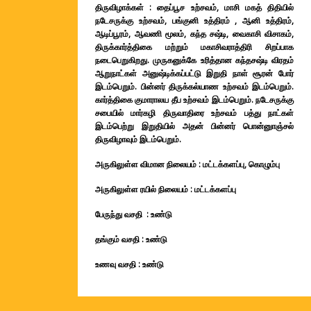
திருவிழாக்கள் : தைப்பூச உற்சவம், மாசி மகத் திதியில்
நடேசருக்கு உற்சவம்,
பங்குனி உத்திரம் , ஆனி உத்திரம்,
ஆடிப்பூரம், ஆவணி மூலம்,
கந்த சஷ்டி,
வைகாசி விசாகம்,
திருக்கார்த்திகை மற்றும் மகாசிவராத்திரி சிறப்பாக
நடைபெறுகிறது. முருகனுக்கே உரித்தான கந்தசஷ்டி விரதம்
ஆறுநாட்கள் அனுஷ்டிக்கப்பட்டு இறுதி நாள் சூரன் போர்
இடம்பெறும். பின்னர் திருக்கல்யாண உற்சவம் இடம்பெறும்.
கார்த்திகை குமாராலய தீப உற்சவம் இடம்பெறும். நடேசருக்கு
சபையில் மார்கழி திருவாதிரை உற்சவம் பத்து நாட்கள்
இடம்பெற்று இறுதியில் அதன் பின்னர் பொன்னுாஞ்சல்
திருவிழாவும் இடம்பெறும்.
அருகிலுள்ள விமான நிலையம் : மட்டக்களப்பு, கொழும்பு
அருகிலுள்ள ரயில் நிலையம் :
மட்டக்களப்பு
பேருந்து வசதி : உண்டு
தங்கும் வசதி : உண்டு
உணவு வசதி : உண்டு