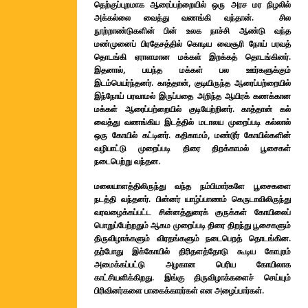
தெற்குப்புறமாக ஆரைப்பற்றையில் ஒரு அரச மர நிழலில்
அக்கல்லை வைத்து வணங்கி வந்தான். சில
நூற்றாண்டுகளின் பின் உலக நாச்சி ஆண்டு வந்த
மண்முனைப் பிரதேசத்தில் கொடிய வைசூரி நோய் பரவத்
தொடங்கி ஏராளமான மக்கள் இறக்கத் தொடங்கினர்.
இதனால், பயந்த மக்கள் பல ஊர்களுக்கும்
இடம்பெயர்ந்தனர். காத்தான், குடியிருந்த ஆரைப்பற்றையில்
இந்நோய் பரவாமல் இருப்பதை அறிந்த ஆயிரக் கணக்கான
மக்கள் ஆரைப்பற்றையில் குடியேற்றினர். காத்தான் கல்
வைத்து வணங்கிய இடத்தில் மடாலய முறைப்படி கல்லால்
ஒரு கோயில் கட்டினர். கதிகாமம், மண்டூர் கோயில்களின்
வழிபாட்டு முறைப்படி திரை திறக்காமல் பூசைகள்
நடைபெற்று வந்தன.
மலையாளத்திலிருந்து வந்த நம்பிமார்களே பூசைகளை
நடத்தி வந்தனர். பின்னர் யாழ்ப்பாணம் கெருடாவிலிருந்து
வரவழைக்கப்பட்ட சின்னத்துரைக் குருக்கள் கோயிலைப்
பொறுப்பேற்றதும் ஆகம முறைப்படி திரை திறந்து பூசைகளும்
திருவிழாக்களும் விரதங்களும் நடைபெறத் தொடங்கின.
தற்போது இக்கோயில் திரிதளத்தோடு கூடிய கோபுரம்
அமைக்கப்பட்டு அழகான பெரிய கோயிலாக
காட்சியளிக்கிறது. இங்கு திருவிழாக்களைச் செய்யும்
பிரிவினர்களை பாகைக்காரர்கள் என அழைப்பார்கள்.