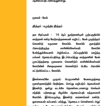
ஆரையம்பதி அமைந்துள்ளது.
மூலவர் :
வேல்
தீர்த்தம் :
சமுத்திர தீர்த்தம்
தல சிறப்புகள் : 16 ஆம் நுாற்றாண்டின் முற்பகுதியில்
காத்தான் என்ற வேடுவத்தலைவன் வழிபட்ட வேல் முகுர்த்தம்
கொண்டு உருவான கோயில். கோயில் குளத்தில்
அமைந்திருந்த காசிலிங்கேஸ்வரர் கோயில்
போர்த்துக்கேயரால் அழிக்கப்பட அப்பகுதியில் வாழ்ந்த
மக்கள் ஆரையம்பதிக்கு இடம்பெயர்ந்து காத்தானின் வேல்
முகூர்த்தத்தை மூலவராக கொண்டும் காசிலிங்கேஸ்வரர்
கோயிலின் சிதைவுகளை கொண்டும் பெரிய அளவில்
கட்டுவிக்கப்படட கோயில்.
இலங்கையிலே முருகப் பெருமானின் வேலாயுதத்தை
மூலஸ்தானத்தில் பிரதிஷ்டை செய்து வழிபடும் ஆலயங்கள்
இரண்டு. ஒன்று வடக்கே தொண்டைமானாறு செல்வச்
சந்நிதி. மற்றையது கிழக்கே ஆரையம்பதி கந்தசுவாமி
கோயில். இப்பெயருக்கு இரண்டு காரணங்கள் உண்டு.
ஒளவையார் கம்பரைப் பார்த்து, ‘ஆரையடா சொன்னாய் அது’