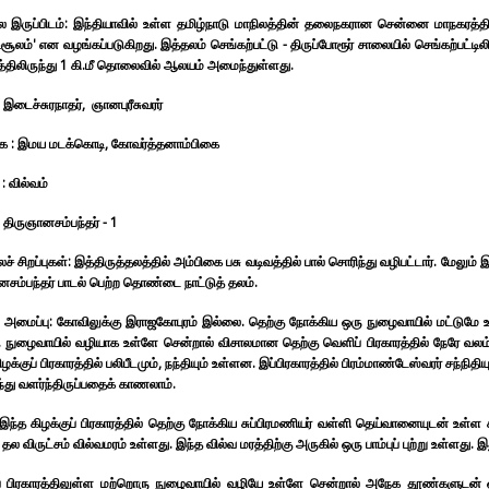
தல இருப்பிடம்: இந்தியாவில் உள்ள தமிழ்நாடு மாநிலத்தின் தலைநகரான சென்னை மாநகரத்தில
ிசூலம்' என வழங்கப்படுகிறது. இத்தலம் செங்கற்பட்டு - திருப்போரூர் சாலையில் செங்கற்பட்டி
த்திலிருந்து 1 கி.மீ தொலைவில் ஆலயம் அமைந்துள்ளது.
: இடைச்சுரநாதர், ஞானபுரீசுவரர்
ை : இமய மடக்கொடி, கோவர்த்தனாம்பிகை
: வில்வம்
: திருஞானசம்பந்தர் - 1
லச் சிறப்புகள்: இத்திருத்தலத்தில் அம்பிகை பசு வடிவத்தில் பால் சொரிந்து வழிபட்டார். மேல
சம்பந்தர் பாடல் பெற்ற தொண்டை நாட்டுத் தலம்.
 அமைப்பு: கோவிலுக்கு இராஜகோபுரம் இல்லை. தெற்கு நோக்கிய ஒரு நுழைவாயில் மட்டுமே உள
. நுழைவாயில் வழியாக உள்ளே சென்றால் விசாலமான தெற்கு வெளிப் பிரகாரத்தில் நேரே வலம்பு
ழக்குப் பிரகாரத்தில் பலிபீடமும், நந்தியும் உள்ளன. இப்பிரகாரத்தில் பிரம்மாண்டேஸ்வரர் சந்நித
ு வளர்ந்திருப்பதைக் காணலாம்.
இந்த கிழக்குப் பிரகாரத்தில் தெற்கு நோக்கிய சுப்பிரமணியர் வள்ளி தெய்வானையுடன் உள்ள சந்ந
 தல விருட்சம் வில்வமரம் உள்ளது. இந்த வில்வ மரத்திற்கு அருகில் ஒரு பாம்புப் புற்று உள்ளது. இ
ப் பிரகாரத்திலுள்ள மற்றொரு நுழைவாயில் வழியே உள்ளே சென்றால் அநேக தூண்களுடன் 