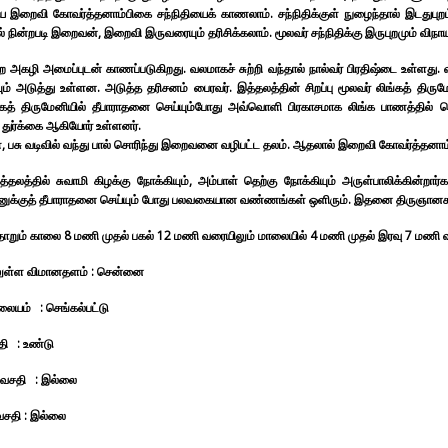
ய இறைவி கோவர்த்தனாம்பிகை சந்நிதியைக் காணலாம். சந்நிதிக்குள் நுழைந்தால் இடதுபுறம
் நின்றபடி இறைவன், இறைவி இருவரையும் தரிசிக்கலாம். மூலவர் சந்நிதிக்கு இருபுறமும் விநாய
 அகழி அமைப்புடன் காணப்படுகிறது. வலமாகச் சுற்றி வந்தால் நால்வர் பிரதிஷ்டை உள்ளது. வ
யும் அடுத்து உள்ளன. அடுத்த தரிசனம் பைரவர். இத்தலத்தின் சிறப்பு மூலவர் லிங்கத் திரும
்கத் திருமேனியில் தீபாராதனை செய்யும்போது அவ்வொளி பிரகாசமாக லிங்க பாணத்தில் தெர
, துர்க்கை ஆகியோர் உள்ளனர்.
், பசு வடிவில் வந்து பால் சொரிந்து இறைவனை வழிபட்ட தலம். ஆதலால் இறைவி கோவர்த்தனாம
த்தலத்தில் சுவாமி கிழக்கு நோக்கியும், அம்பாள் தெற்கு நோக்கியும் அருள்பாலிக்கின்றார்
க்குத் தீபாராதனை செய்யும் போது பலவகையான வண்ணங்கள் ஒளிரும். இதனை திருஞானசம்ப
ோறும் காலை 8 மணி முதல் பகல் 12 மணி வரையிலும் மாலையில் 4 மணி முதல் இரவு 7 மணி வரை
ுள்ள விமானதளம் : சென்னை
ிலையம் : செங்கல்பட்டு
தி : உண்டு
் வசதி : இல்லை
சதி : இல்லை