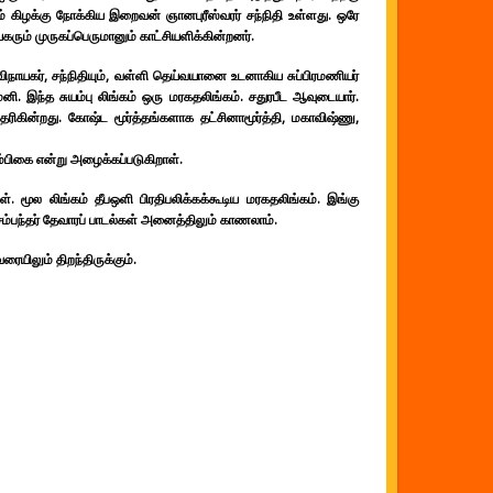
் கிழக்கு நோக்கிய இறைவன் ஞானபுரீஸ்வரர் சந்நிதி உள்ளது. ஒரே
கரும் முருகப்பெருமானும் காட்சியளிக்கின்றனர்.
ிநாயகர், சந்நிதியும், வள்ளி தெய்வயானை உடனாகிய சுப்பிரமணியர்
ேனி. இந்த சுயம்பு லிங்கம் ஒரு மரகதலிங்கம். சதுரபீட ஆவுடையார்.
ிகின்றது. கோஷ்ட மூர்த்தங்களாக தட்சினாமூர்த்தி, மகாவிஷ்ணு,
்பிகை என்று அழைக்கப்படுகிறாள்.
கள். மூல லிங்கம் தீபஒளி பிரதிபலிக்கக்கூடிய மரகதலிங்கம். இங்கு
ந்தர் தேவாரப் பாடல்கள் அனைத்திலும் காணலாம்.
யிலும் திறந்திருக்கும்.