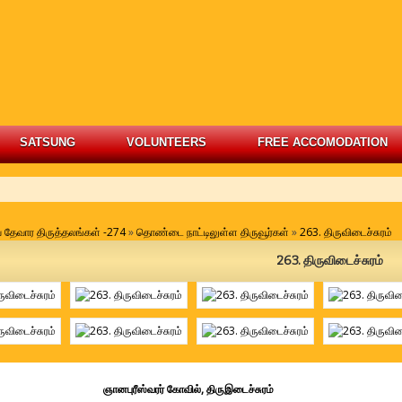
SATSUNG
VOLUNTEERS
FREE ACCOMODATION
வ தேவார திருத்தலங்கள் -274
»
தொண்டை நாட்டிலுள்ள திருவூர்கள்
»
263. திருவிடைச்சுரம்
263. திருவிடைச்சுரம்
ுரீஸ்வரர் கோவில், திருஇடைச்சுரம்