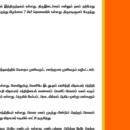
் இத்திருத்தலம் உள்ளது. திருஇடைச்சுரம் என்னும் தலம் தற்போது
லிருந்து கிழக்காக 7 கிமீ தொலைவில் உள்ளது. திருவடிசூலம் பேருந்து
ும் இத்தலத்தில் கௌதம முனிவரும், சனற்குமார முனிவரும் வழிபட்டனர்.
்ளது. கோவிலுக்கு வெளியே இடதுபுறம் வரசித்தி விநாயகர் சந்நிதி
ரி விநாயகர் சந்நிதியைக் காணலாம். வெளிப் பிரகாரம் வலம் வரும்
ியும் உள்ளது. அருகில் வேப்பம், அரசு, வில்வம் ஆகிய மூன்று மரங்களும்
ிதியும் உள்ளது. பிரகார வலம் முடிந்து மீண்டும் தெற்குப் பிரகாரம்
து விநாயகர் வடிவில் காட்சி தருகிறது.
ஒரு பெரிய மண்டபம் உள்ளது. மண்டபத்தை அடுத்து நேரே தெற்கு