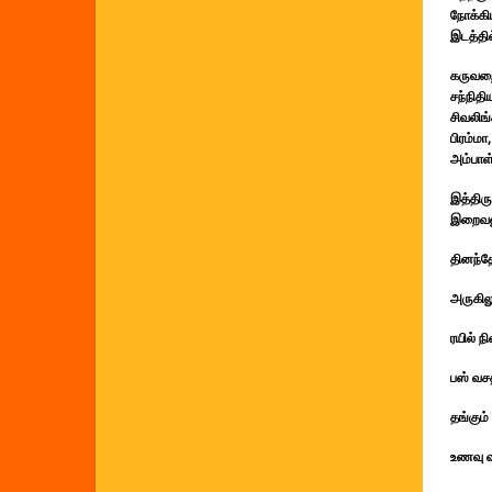
நோக்கி
இடத்தில
கருவறை
சந்நிதி
சிவலிங
பிரம்மா
அம்பாள
இத்திரு
இறைவனு
தினந்த
அருகில
ரயில் ந
பஸ் வச
தங்கும
உணவு வ