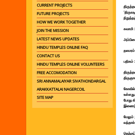
CURRENT PROJECTS
திருத்
'திருவட
FUTURE PROJECTS
நிறுத்த
HOW WE WORK TOGETHER
சுவாமி 
JOIN THE MISSION
LATEST NEWS UPDATES
அம்பிக
HINDU TEMPLES ONLINE FAQ
தலமரம் 
CONTACT US
பதிகம் 
HINDU TEMPLES ONLINE VOLUNTEERS
திருத்த
FREE ACCOMODATION
திருஞான
SRI ANNAMALAIYAR SIVATHONDARGAL
கோவில்
ARAKKATTALAI NAGERCOIL
உள்ளது
SITE MAP
போது கி
இணைந்த
மேலும் 
வந்தால்
தெற்கு