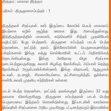
தீர்த்தம் : மாகாள தீர்த்தம்
பதிகம் : திருஞானசம்பந்தர் - 1
திருத்தலச் சிறப்புகள்: ஊர் இரும்பை. கோயில் பெயர் மாகாளம்.
இயற்கை எழில் சூழ்ந்த ஊராக இது அமைந்துள்ளது.
இத்திருத்தலத்தில் மாகாளர், கடுவெளிச் சித்தர் முதலியோர்
வழிபட்டுப் பேறு பெற்றனர். திருஞான சம்பந்தர் பாடல் பெற்ற
தொண்டை நாட்டுத் தலம். இக்கோயிலின் பெருமையுணர்ந்த
பக்தர்களால் இங்கு வந்து செல்வோரின் கூட்டம் அதிகரிக்கத்
தொடங்கியுள்ளது. இங்கு பிரதோஷ விழா சிறப்பாக
நடைபெற்றுவருகிறது. சுவாமி கிழக்கு நோக்கியும், அம்பாள் தெற்கு
நோக்கியும் அருள்பாலிக்கின்றனர். இங்கு விநாயகர், ஆறுமுகக்
கடவுள், நடராஜர், சிவகாமியம்மை, தட்சினாமூர்த்தி, துர்க்கை,
சண்டேசுவரர் முதலிய சந்நிதிகள் உள்ளன.
பாடல் பெற்ற தொண்டை நாட்டுத் தலங்களுள் இரும்பை 32 வது
தலமாக விளங்குகிறது. திருஞான சம்பந்தரால் பாடல் பெற்ற
பெருமையை இத்தலம் கொண்டுள்ளது. இப்பாடலின் வாயிலாக
இவ்வுரின் சிறப்புகளை அறிய முடிகிறது. பட்டினத்தாரும் இராமலிங்க