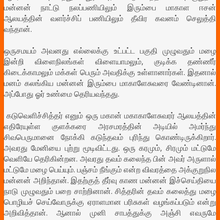
மன்னன் நாட்டு நலப்பணியிலும் இரும்பை மாகாள ஈசன்
ஆலயத்தின் வளர்ச்சிப் பணியிலும் தீவிர கவனம் செலுத்தி
வந்தான்.
ஒருசமயம் அவனது எல்லைக்கு உட்பட்ட பகுதி முழுவதும் மழை
இன்றி விளைநிலங்கள் விளையாமலும், குடிக்க தண்ணீர்
கிடைக்காமலும் மக்கள் பெரும் அவதிக்கு உள்ளானார்கள். இதனால்
மனம் கலங்கிய மன்னன் இரும்பை மாகாளேசுவரை வேண்டினான்.
அப்போது ஓர் உண்மை தெரியவந்தது.
கடுவெளிச்சித்தர் எனும் ஒரு மகான் மகாகாளேசுவரர் ஆலயத்தின்
எதிரேயுள்ள குளக்கரை அரசமரத்தின் அடியில் அமர்ந்து
சிவபெருமானை நோக்கி கடுந்தவம் புரிந்து கொண்டிருக்கிறார்.
அவரது மேனியை புற்று மூடிவிட்டது. ஒரு கரமும், சிரமும் மட்டுமே
வெளியே தெரிகின்றன. அவரது தவம் கலைந்த பின் அவர் அருளால்
மட்டுமே மழை பெய்யும். பஞ்சம் நீங்கும் என்ற விவரத்தை அக்குறுநில
மன்னன் அறிந்தான். இதற்குத் தீர்வு காண மன்னன் இச்செய்தியை
நாடு முழுவதும் பறை சாற்றினான். சித்தரின் தவம் கலைத்து மழை
பொழியச் செய்வோருக்கு ஏராளமான பரிசுகள் வழங்கப்படும் என்று
அறிவித்தான். ஆனால் முனி சாபத்துக்கு அஞ்சி எவருமே