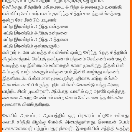
மாதுக்கும் மட்டுமே தெரிய மற்றவர்களுக்கு ஜோதியாக
தெரிந்தது. சித்தரின் மகிமையை அறிந்த அனைவரும் வணங்கி
மன்னிப்பு கேட்டனர். மனம் குளிர்ந்த சித்தர் உடைந்த லிங்கத்தை
ஒன்று சேர மீண்டும் பாடினார்.
எட்டு இரண்டும் அறிந்த என்தனை
எட்டு இரண்டும் அறிந்த உன்தனை
எட்டு இரண்டும் அறிந்த அத்தனை
எட்டு இரண்டும் ஒன்றதாகுமே
என்றார் உடனே வெடித்த சிவலிங்கம் ஒன்று சேர்ந்து பிறகு சித்தரின்
திருக்கரத்தால் செப்புத் தகட்டினால் பந்தனம் செய்தனர் என்றாலும்
வெடித்த வடி இன்னமும் உள்ளதைக் காண முடிகிறது. இதன் பின்
அப்பகுதி வாழ் மக்களும் எக்குறையும் இன்றி வாழ்ந்து வந்தனர்.
இதனிடையே பின்னமான மூலவருக்கு பதிலாக மாற்று லிங்கம்
அமைக்க காசியிலிருந்து புதிய லிங்கம் கொண்டு வந்து அதை
மாற்றிட சிலர் முயன்றனர். அப்போது வானில் ஒரு அசரீரி ஒலித்தது.
என்னை அகற்ற வேண்டாம் என்ற சொல் கேட்க உடைந்த லிங்கமே
மூலவராக விளங்குகிறது.
கோயில் அமைப்பு : ஆலயத்தில் ஒரு பிரகாரம் மட்டுமே உள்ளது.
சுவாமி சந்நிதி கிழக்கு நோக்கி அமைந்துள்ளது. இறைவன் பெயர்
மகாகாளேசுவரர் மற்றும் மதுரபுரீசவரர். இறைவியின் சந்நிதி தெற்கு