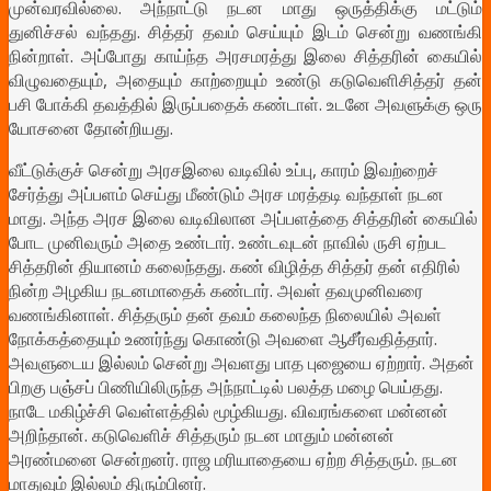
முன்வரவில்லை. அந்நாட்டு நடன மாது ஒருத்திக்கு மட்டும்
துனிச்சல் வந்தது. சித்தர் தவம் செய்யும் இடம் சென்று வணங்கி
நின்றாள். அப்போது காய்ந்த அரசமரத்து இலை சித்தரின் கையில்
விழுவதையும், அதையும் காற்றையும் உண்டு கடுவெளிசித்தர் தன்
பசி போக்கி தவத்தில் இருப்பதைக் கண்டாள். உடனே அவளுக்கு ஒரு
யோசனை தோன்றியது.
வீட்டுக்குச் சென்று அரசஇலை வடிவில் உப்பு, காரம் இவற்றைச்
சேர்த்து அப்பளம் செய்து மீண்டும் அரச மரத்தடி வந்தாள் நடன
மாது. அந்த அரச இலை வடிவிலான அப்பளத்தை சித்தரின் கையில்
போட முனிவரும் அதை உண்டார். உண்டவுடன் நாவில் ருசி ஏற்பட
சித்தரின் தியானம் கலைந்தது. கண் விழித்த சித்தர் தன் எதிரில்
நின்ற அழகிய நடனமாதைக் கண்டார். அவள் தவமுனிவரை
வணங்கினாள். சித்தரும் தன் தவம் கலைந்த நிலையில் அவள்
நோக்கத்தையும் உணர்ந்து கொண்டு அவளை ஆசீர்வதித்தார்.
அவளுடைய இல்லம் சென்று அவளது பாத புஜையை ஏற்றார். அதன்
பிறகு பஞ்சப் பிணியிலிருந்த அந்நாட்டில் பலத்த மழை பெய்தது.
நாடே மகிழ்ச்சி வெள்ளத்தில் மூழ்கியது. விவரங்களை மன்னன்
அறிந்தான். கடுவெளிச் சித்தரும் நடன மாதும் மன்னன்
அரண்மனை சென்றனர். ராஜ மரியாதையை ஏற்ற சித்தரும். நடன
மாதுவும் இல்லம் திரும்பினர்.