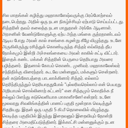
சில மாதங்கள் கழித்து மஹாகாளேஷ்வருக்கு பிரம்மோற்சவம்
நடைபெற்றது. அதில் ஒரு நடன நிகழ்ச்சியும் ஏற்பாடு செய்யப்பட்டது.
சித்தரின் தவம் கலைத்த நடன மாதுதான் அங்கே ஆடினாள்.
அரசனின் வேண்டுகோளுக்கு ஏற்ப அந்த மங்கை ருத்ரதாண்டவம்
ஆடிய போது அவள் கால் சலங்கை கழன்று கீழே விழுந்தது. உடனே
அருகிலிருந்து ரசித்துக் கொண்டிருந்த சித்தர் எவ்விதத் தீய
நோக்கமும் இன்றி அச்சலங்கையை அவள் காலில் கட்டி விட்டார்.
இதைக் கண்ட மக்கள் சித்தரின் பெருமை தெரியாது அவரை
பழித்தனர். இதனால் கோபம் கொண்ட முனிவர். மஹாகாலேஸ்வர்
சந்நிதிக்கு விரைந்தார். கூடவே மன்னனும், மக்களும் சென்றனர்.
தன் கடுங்கோபத்தை பாடலாக்கினார் சித்தர். எல்லாம்
தெரிந்திருந்தும் தெரியாததுபோல் "புல்லரிவரெல்லாம் என் பெயரது
அறியாமல் சொல்லினாற் சுட்டனர்" என சித்தமும் கொதிக்க நீ
கல்லும் பிளந்து கடுவெளியாக மாகாளீசனே! என்றார். உடனே
மூலவரது சிவலிங்கத்தின் பாணப் பகுதி மூன்றாக வெடித்துச்
சிதறியது. இதன் ஒரு பகுதி 5 கி.மீ தொலைவில் விழுந்தது.
வெடித்த பகுதியில் இருந்து இறைவனும் இறைவியும் தோன்றி
சித்தரை அமைதிப்படுத்தினர். இக்காட்சி மன்னனுக்கும் நடன