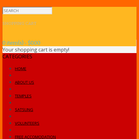
SHOPPING CART
0 item(s) - $0.00
Your shopping cart is empty!
CATEGORIES
HOME
ABOUT US
TEMPLES
SATSUNG
VOLUNTEERS
FREE ACCOMODATION