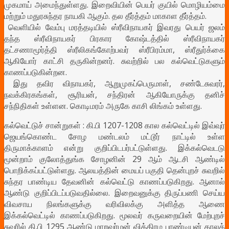
முகமாய் அமைந்துள்ளது. இறைவியின் பெயர் குயில் மொழியம்மை
மற்றும் மதுரசுந்தர நாயகி ஆகும். தல தீர்த்தம் மாகாள தீர்த்தம்.
வெளியில் வேம்பு மரத்தடியில் ஸ்ரீவிநாயகர் இவரது பெயர் ஜலம்
தந்த ஸ்ரீவிநாயகர் பிரகார கோஷ்டத்தில் ஸ்ரீவிநாயகர்
தட்சணாமூர்த்தி ஸ்ரீலிகங்கோற்பவர் ஸ்ரீபிரம்மா, ஸ்ரீதுர்க்கை
ஆகியோர் காட்சி தருகின்றனர். சுவற்றில் பல கல்வெட்டுகளும்
காணப்படுகின்றன.
இது தவிர விநாயகர், ஆறுமுகப்பெருமாள், சண்டேசுவரர்,
நவக்கிரகங்கள், சூரியன், சந்திரன் ஆகியோருக்கு தனிச்
சந்நிதிகள் உள்ளன. கொடிமரம் அருகே காசி லிங்கம் உள்ளது.
கல்வெட்டுச் சான்றுகள் : கி.பி 1207-1208 கால கல்வெட்டில் இவ்வுர்
ஜெயங்கொண்ட சோழ மண்டலம் மட்டூர் நாட்டில் உள்ள
திருமாக்காளம் என்று குறிப்பிடபர்பட்டுள்ளது. இக்கல்வெடடு
மூன்றாம் குலோத்துங்க சோழனின் 29 ஆம் ஆடசி ஆண்டில்
பொறிக்கப்பட்டுள்ளது. ஆலயத்தின் மையப் பகுதி தென்புறச் சுவறில்
சுந்தர பாண்டிய தேவனின் கல்வெட்டு காணப்படுகிறது. ஆனால்
ஆண்டு குறிப்பிடப்படுவதில்லை. இறைவனுக்கு திருப்பணி செய்ய
விவசாய நிலங்களுக்கு வரிவிலக்கு அளித்த ஆணை
இக்கல்வெட்டில் காணப்படுகிறது. மூலவர் கருவறையின் மேற்புறச்
சுவரில் கி.பி 1295 ஆண்டு மாறவர்மன் விக்கிரம பாண்டியன் காலக்