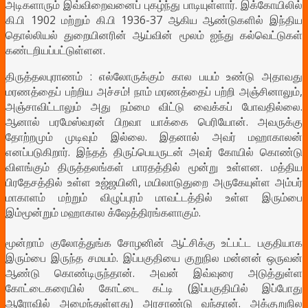
அடிகளாரும் இவ்விறைவனைப் புகழ்ந்து பாடியுள்ளார். இக்கோயிலில்
கி.பி 1902 மற்றும் கி.பி 1936-37 ஆகிய ஆண்டுகளில் இந்திய
தொல்லியல் துறையினரின் ஆய்வின் மூலம் ஐந்து கல்வெட்டுகள்
கண்டறியப்பட்டுள்ளன.
திருத்தலபுராணம் : எல்லோருக்கும் கால பயம் உண்டு அதாவது
மரணத்தைப் பற்றிய அச்சம்! நாம் மரணத்தைப் பற்றி அஞ்சினாலும்,
அஞ்சாவிட்டாலும் அது நம்மை விட்டு வைக்கப் போவதில்லை.
ஆனால் பரமேஸ்வரன் பிறவா யாக்கை பெரியோன். அவருக்கு
தோற்றமும் முடிவும் இல்லை. இதனால் அவர் மஹாகாலன்
எனப்படுகிறார். இந்தத் திருப்பெயருடன் அவர் கோயில் கொண்டு
விளங்கும் திருத்தலங்கள் பாரதத்தில் மூன்று உள்ளன. மத்திய
பிரதேசத்தில் உள்ள உஜ்ஜயினி, மயிலாடுதுறை அருகேயுள்ள அம்பர்
மாகாளம் மற்றும் விழுப்புரம் மாவட்டத்தில் உள்ள இரும்பை
இம்மூன்றும் மஹாகால க்ஷேத்திரங்களாகும்.
மூன்றாம் குலோத்துங்க சோழனின் ஆட்சிக்கு உட்பட்ட பகுதியாக
இரும்பை இருந்த சமயம். இப்பகுதியை குறுநில மன்னன் ஒருவன்
ஆண்டு கொண்டிருந்தான். அவன் இவ்வுரை அடுத்துள்ள
கோட்டைகரையில் கோட்டை கட்டி (இப்பகுதியில் இப்போது
ஆரோவில் அமைந்துள்ளது) அரசாண்டு வந்தான். அக்குறுநில