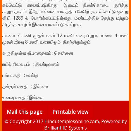
கல்வெட்டு காணப்படுகிறது. இதுவும் நிலக்கொடை குறித்து
கூறுவதாகும். இதே மன்னன் காலத்திய வேறொரு கல்வெட்டு ஒன்று
கி.பி 1289 ல் பொறிக்கப்பட்டுள்ளது. மண்டபத்தில் தெற்கு மற்றும்
கிழக்கு சுவறில் இவை காணப்படுகின்றன.
காலை 7 மணி முதல் பகல் 12 மணி வரையிலும், மாலை 4 மணி
முதல் இரவு 8 மணி வரையிலும் திறந்திருக்கும்.
அருகிலுள்ள விமானதளம் : சென்னை
ரயில் நிலையம் : திண்டிவனம்
பஸ் வசதி : உண்டு
தங்கும் வசதி : இல்லை
உணவு வசதி : இல்லை
Mail this page
Printable view
© Copyright 2017 Hindutemplesonline.com, Powered by
Brilliant ID Systems