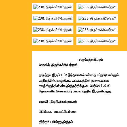
திருமேற்றளிநாதர்
கோவில், திருக்கச்சிமேற்றளி
திருத்தல இருப்பிடம்: இந்தியாவில் உள்ள தமிழ்நாடு என்னும்
மாநிலத்தில், காஞ்சிபுரம் மாவட்டத்தின் தலைநகரான
காஞ்சிபுரத்தின் சர்வதீர்த்தத்திற்கு வடமேற்கே 1 கி.மீ
தொலைவில் பிள்ளையார் பாளையத்தில் இருக்கின்றது.
சுவாமி : திருமேற்றளிநாயகர்
அம்பிகை : காமாட்சியம்மை
தீர்த்தம் : விஷ்ணுதீர்த்தம்