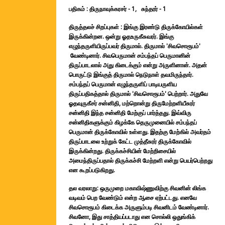
பதிகம் : திருநாவுக்கரசர் - 1, சுந்தரர் - 1
திருத்தலச் சிறப்புகள் : இங்கு இரண்டு திருக்கோயில்கள்
இருக்கின்றன. ஒன்று ஓதஉருகீசுவரர். இங்கு
எழுந்தருளியிருப்பவர் திருமால். திருமால் 'சிவசொரூபம்'
வேண்டினார். சிவபெருமான் சம்பந்தப் பெருமானின்
திருப்பாடலால் அது கிடைக்கும் என்று அருளினான். அதன்
பொருட்டு இங்குத் திருமால் நெடுநாள் தவமிருந்தார்.
சம்பந்தப் பெருமான் எழுந்தருளிப் பாடியருளிய
திருப்பதிகத்தால் திருமால் 'சிவசொரூபம்' பெற்றார். அதுவே
ஓதவுருகீசர் சன்னிதி, மற்றொன்று திருமேற்றளியீசுரர்
சன்னிதி இந்த சன்னிதி மேற்குப் பார்த்தது. இவ்விரு
சன்னிதிகளுக்கும் கிழக்கே தெருமுனையில் சம்பந்தப்
பெருமான் திருக்கோவில் உள்ளது. இதற்கு மேற்கில் அவர்தம்
திருப்பாடலை உற்றுக் கேட்ட முத்தீசுரர் திருக்கோவில்
இருக்கின்றது. திருக்கச்சியின் மேற்றிசையில்
அமைந்திருப்பதால் திருக்கச்சி மேற்றளி என்று பெயர்பெற்றது
என கூறப்படுகிறது.
தல வரலாறு: ஒருமுறை மகாவிஷ்ணுவிற்கு சிவனின் லிங்க
வடிவம் பெற வேண்டும் என்ற ஆசை ஏற்பட்டது. எனவே
சிவசொரூபம் கிடைக்க அருளும்படி சிவனிடம் வேண்டினார்.
சிவனோ, இது சாத்தியப்படாது என சொல்லி ஒதுங்கிக்