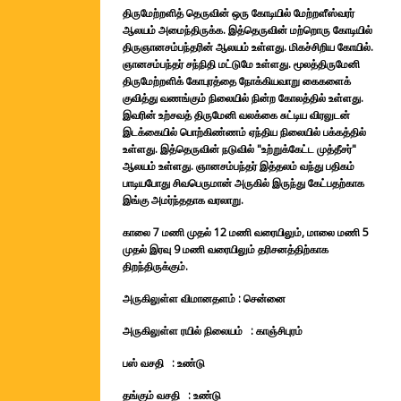
திருமேற்றளித் தெருவின் ஒரு கோடியில் மேற்றளீஸ்வரர்
ஆலயம் அமைந்திருக்க. இத்தெருவின் மற்றொரு கோடியில்
திருஞானசம்பந்தரின் ஆலயம் உள்ளது. மிகச்சிறிய கோயில்.
ஞானசம்பந்தர் சந்நிதி மட்டுமே உள்ளது. மூலத்திருமேனி
திருமேற்றளிக் கோபுரத்தை நோக்கியவாறு கைகளைக்
குவித்து வணங்கும் நிலையில் நின்ற கோலத்தில் உள்ளது.
இவரின் உற்சவத் திருமேனி வலக்கை சுட்டிய விரலுடன்
இடக்கையில் பொற்கிண்ணம் ஏந்திய நிலையில் பக்கத்தில்
உள்ளது. இத்தெருவின் நடுவில் "உற்றுக்கேட்ட முத்தீசர்"
ஆலயம் உள்ளது. ஞானசம்பந்தர் இத்தலம் வந்து பதிகம்
பாடியபோது சிவபெருமான் அருகில் இருந்து கேட்பதற்காக
இங்கு அமர்ந்ததாக வரலாறு.
காலை 7 மணி முதல் 12 மணி வரையிலும், மாலை மணி 5
முதல் இரவு 9 மணி வரையிலும் தரிசனத்திற்காக
திறந்திருக்கும்.
அருகிலுள்ள விமானதளம் : சென்னை
அருகிலுள்ள ரயில் நிலையம் : காஞ்சிபுரம்
பஸ் வசதி : உண்டு
தங்கும் வசதி : உண்டு