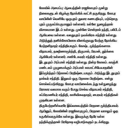
கோவில் அமைப்பு: ஆலயத்தின் ராஜகோபுரம் மூன்று
நிலைகளுடன் கிழக்கு நோக்கிக் காட்சி தருகிறது. கோபுர
வாயிலின் வெளியே ஒருபுறம் துவார கணபதியும், மற்றொரு
புறம் முருகப்பெருமானும் உள்ளனர். உள்ளே நுழைந்தால்
விசாலமான இடம் உள்ளது. முன்னே சென்றால் நந்தி, பலிபீடம்
ஆகியவை உள்ளன. வலதுபுறம் நவக்கிரக சந்நிதி உள்ளது.
அடுத்துத் தனிக்கோயிலாக விளங்குவது மேற்கு நோக்கிய
மேற்றளிநாதர் சந்நிதியாகும். கோஷ்ட மூர்த்தங்களாக
விநாயகர், தக்ஷிணாமூர்த்தி, திருமால், பிரமன், துர்க்கை
ஆகியோர் உள்ளனர். சண்டேசுவரர் சந்நிதி உள்ளது.
இடதுபுறம் அம்பாள் சந்நிதி உள்ளது. நின்ற கோலம். காஞ்சி
மண்டலம் முழுமைக்கும் அம்பாள் காமாட்சியேயாதலின்
இம்மூர்த்தம் பிற்காலப் பிரதிஷ்டையாகும். அடுத்து இடதுபுறம்
நால்வர் சந்நிதி. இதுவம் ஒரு பிறகால பிரதிஷ்டை என்று
சொல்லப்படுகிறது. கோபுர வாயிலைக்கடந்து உள்நுழைந்து
பிராகார வலமாக வரும் போது செல்வ விநாயகர் சந்நிதி,
சுப்பிரமணியர் சந்நிதி, காசிவிசுவநாதர், பைரவர் சந்நிதிகள்
முதலியன உள்ளன.
திருமேற்றளீஸ்வரரே இவ்வாலயத்தில் பிரதான மூர்த்தியாவர்.
ஆயினும், கோவிலின் ராஜகோபுரமும், பிரதான வாசலும் ஓத
உருகீஸ்வரருக்கே உள்ளது. இவருக்கு நேரே உள்ள
நந்திக்குத்தான் பிரதோஷ வழிபாடுகளும் நடக்கிறது.