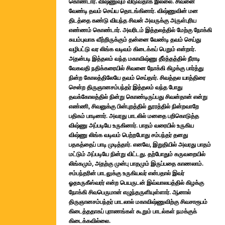
கொண்டார். விஷ்ணுவும் விடுவதாக இல்லை. சிவனை
வேண்டி தவம் செய்ய தொடங்கினார். விஷ்ணுவின் மன
திடத்தை கண்டு வியந்த சிவன் அவருக்கு அருள்புரிய
எண்ணம் கொண்டார். அவரிடம் இத்தலத்தில் மேற்கு நோக்கி
சுயம்புவாக வீற்றிருக்கும் தன்னை வேண்டி தவம் செய்து
வழிபட்டு வர லிங்க வடிவம் கிடைக்கப் பெறும் என்றார்.
அதன்படி இத்தலம் வந்த மகாவிஷ்ணு தீர்த்தத்தில் நீராடி
வேகவதி நதிக்கரையில் சிவனை நோக்கி கிழக்கு பார்த்து
நின்ற கோலத்திலேயே தவம் செய்தார். சிவத்தல யாத்திரை
சென்ற திருஞானசம்பந்தர் இத்தலம் வந்த போது
தவக்கோலத்தில் நின்று கொண்டிருப்பது சிவன்தான் என்று
எண்ணி, சிவனுக்கு பின்புறத்தில் தூரத்தில் நின்றவாறே
பதிகம் பாடினார். அவரது பாடலில் மனதை பறிகொடுத்த
விஷ்ணு அப்படியே உருகினார். பாதம் வரையில் உருகிய
விஷ்ணு லிங்க வடிவம் பெற்றபோது சம்பந்தர் தனது
பதகத்தைப் பாடி முடித்தார். எனவே, இறுதியில் அவரது பாதம்
மட்டும் அப்படியே நின்று விட்டது. தற்போதும் கருவறையில்
லிங்கமும், அதற்கு முன்பு பாதமும் இருப்பதை காணலாம்.
சம்பந்தரின் பாடலுக்கு உருகியவர் என்பதால் இவர்
ஓதஉருகீஸ்வரர் என்ற பெயருடன் இவ்வாலயத்தில் கிழக்கு
நோக்கி சிவபெருமான் எழுந்தருளியுள்ளார். ஆனால்
திருஞானசம்பந்தர் பாடலால் மகாவிஷ்ணுவிற்கு சிவசாரூபம்
கிடைத்ததாகப் புராணங்கள் கூறும் பாடல்கள் நமக்குக்
கிடைக்கவில்லை.