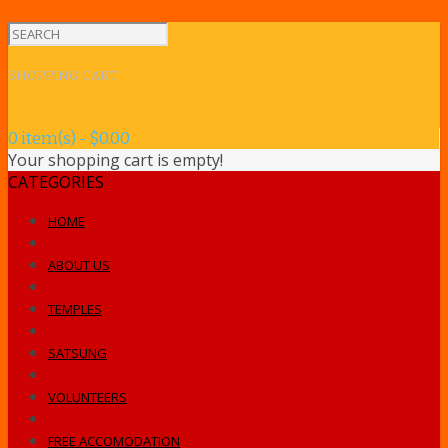
SHOPPING CART
0 item(s) - $0.00
Your shopping cart is empty!
CATEGORIES
HOME
ABOUT US
TEMPLES
SATSUNG
VOLUNTEERS
FREE ACCOMODATION