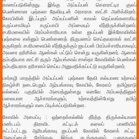
காணப்படுகின்றது. இங்கு அய்யப்பன் சௌராட்டிர குலப்
பெண்ணான புஷ்கலா தேவியுடன் அரசராக காட்சி அளிக்கிறார்.
கோயிலின் இடப்புறம் அய்யப்பனின் காவல் தெய்வங்களாகிய
கருப்பசாமியும் கருப்பாயி அம்மையும் வீற்றிருக்கின்றனர்.
சபரிமலையில் பிரம்மச்சாரியாக உள்ள ஐயப்பன் இக்கோவிலில்
புஷ்கலை என்னும் பெண்ணைத் திருமணம் செய்தவராகக் காட்சி
தருகிறார். சபரிமலையில் வீற்றிருக்கும் ஐயப்பன் பிரம்மச்சாரியாகவும்,
அவரை தரிசிக்க ஆண்கள் மட்டும் சென்று வருகின்றனர். ஆனால்
தம்பதியாக காட்சி தரும் ஆர்யங்காவ் சாஸ்தா கோவிலில் பெண்கள்
தம்பதியராக தரிசனம் செய்ய அனுமதிக்கப்பட்டு வருகின்றனர்.
மார்கழி மாதத்தில் அய்யப்பன் புஷ்கலா தேவி கல்யாண உற்சவம்
நிகழ்ச்சி நடைபெறும். ஆர்யங்காவு கோயில், கேரளம் தமிழ்நாடு
எல்லைப் பகுதியில் அமைந்துள்ளது எனவே அம்பலத்தினுள்
மலையாள ஆச்சாரங்களும், உற்சவத்தின்போது தமிழ்
ஆச்சாரங்களும் கடைபிடிக்கப்படுகின்றன.
கோவில் அமைப்பு :
ஒற்றைக்கல்லில் தீர்த்த திருக்கல்யாண
மண்டபம். திராவிட கட்டிடக் கலைப் பாணியில்
கட்டப்பட்டது.
ஆரியங்காவு ஐயப்பன் கோவில் கேரளக் கட்டிட
அமைப்பைச் சேர்ந்தது. இங்கு சடங்குகளும் பூசைகளும்