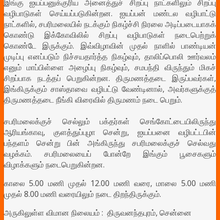
இங்கு ஐயப்பனுக்குரிய அனைத்துச் சிறப்பு நாட்களிலும் சிறப்பு
வழிபாடுகள் செய்யப்படுகின்றன. ஐயப்பன் மண்டல வழிபாட்டு
நாட்களில், சபரிமலையில் நடக்கும் நிகழ்ச்சி நிரலை அடிப்படையாகக்
கொண்டு இக்கோவிலில் சிறப்பு வழிபாடுகள் நடைபெற்றுக்
கொண்டே இருக்கும். இவ்விழாவின் முதல் நாளில் பாண்டியன்
முடிப்பு எனப்படும் நிச்சயதார்த்த நிகழ்வும், தாலிப்பொலி ஊர்வலம்
எனும் மாப்பிள்ளை அழைப்பு நிகழ்வும், சமபந்தி விருந்தும் மிகச்
சிறப்பாக நடத்தப் பெறுகின்றன. திருமணத்தடை இருப்பவர்கள்,
இங்கிருக்கும் சாஸ்தாவை வழிபட்டு வேண்டினால், அவர்களுக்குத்
திருமணத்தடை நீங்கி விரைவில் திருமணம் நடை பெறும்.
சபரிமலைக்குச் செல்லும் பக்தர்கள் செங்கோட்டையிலிருந்து
ஆரியங்காவு, குளத்துப்புழா சென்று, ஐயப்பனை வழிபட்டபின்
பந்தளம் சென்று பின் அங்கிருந்து சபரிமலைக்குச் செல்வது
வழக்கம். சபரிமலையைப் போன்றே இங்கும் பூசைகளும்
விழாக்களும் நடைபெறுகின்றன.
காலை 5.00 மணி முதல் 12.00 மணி வரை, மாலை 5.00 மணி
முதல் 8.00 மணி வரையிலும் நடை திறந்திருக்கும்.
அருகிலுள்ள விமான நிலையம் : திருவனந்தபுரம், சென்னை