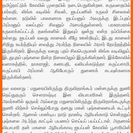
தமிழ்நாட்டுக் கோவில் முறையில் நடைபெறுகின்றன. கருவறையில்
பார்வதி, லிங்க வடிவில் சிவன், ஐயப்பனின் உருவச் சிலைகள்
உள்ளன. நடுவில் பாலகனாக ஐயப்பனும் அவருக்கு இடப்புறம்
அம்மனும் வலப்புறம் சிவனும் அமைந்துள்ளனர். பரசுராமரால்
உருவாக்கப்பட்டத் தலங்களில் இதுவும் ஒன்று என்ற நம்பிக்கை
உள்ளது. ஐயப்பன் வலது காலைக் கீழே ஊன்றியும், இடது காலைச்
சிறிது உயர்த்தியும் வைத்து அமர்ந்த நிலையில் அரசர் தோற்றத்தில்
இருக்கிறார். இவருக்கு வலது புறம் சிவபெருமான் லிங்க வடிவிலும்,
இடதுபுறம் புஷ்கலை நின்ற நிலையிலும் இருக்கின்றனர். இக்கோவில்
வளாகத்தில், நாகராஜர், கணபதி, வலியக்கடுத்தா கருப்பசாமி,
கருப்பாயி அம்மாள் ஆகியோரும் துணைக் கடவுள்களாக
இருக்கின்றனர்.
தல வரலாறு : மதுரையிலிருந்து திருவிதாங்கூர் மன்னருக்கு துணி
நெய்துதரும் சௌராஷ்டிர இன வியாபாரிகள் இருந்தனர்.
அவர்களில் ஒருவர் அவ்வாறு மதுரையிலிருந்து திருவிதாங்கூருக்கு
துணி விற்கச் செல்லும்போது தனது மகள் புஷ்கலையைக் கூட்டிச்
சென்றார். ஆனால் பாண்டிய நாடு தாண்டி ஆரியங்காடு சென்றதும்
புஷ்கலை அடர்ந்த காட்டில் பயணம் செய்யப் பயப்பட்டாள். அதனால்
வியாபாரி தன் மகளை ஆரியங்காவு ஐயப்பன் கோவில் பூசாரியின்