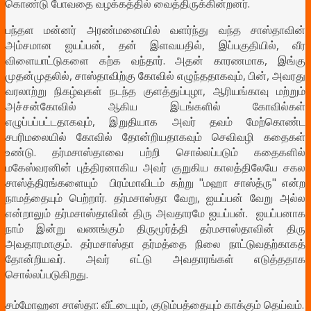
கொண்டு போவதை வழக்கத்தில் வைத்திருக்கின்றனர்.
பந்தள மன்னர் அரண்மனையில் வளர்ந்து வந்த சாஸ்தாவின்
அம்சமான ஐயப்பன், தன் இளவயதில், இப்பகுதியில், வீர
விளையாட்டுகளை கற்க வந்தார். அதன் காரணமாக, இங்கு
முதன்முதலில், சாஸ்தாவிற்கு கோவில் எழுந்ததாகவும், பின், அவரது
வரலாற்று நிகழ்வுகள் நடந்த குளத்துப்புழா, ஆரியங்காவு மற்றும்
அச்சன்கோவில் ஆகிய இடங்களில் கோவில்கள்
எழுப்பப்பட்டதாகவும், இறுதியாக அவர் தவம் மேற்கொண்ட
சபரிமலையில் கோவில் தோன்றியதாகவும் செவிவழி கதைகள்
உண்டு. தர்மசாஸ்தாவை பற்றி சொல்லப்படும் கதைகளில்
மகேஸ்வரனின் புத்திரனாகிய அவர் குறுகிய காலத்திலேயே சகல
சாஸ்த்திரங்களையும் பிரம்மாவிடம் கற்று "மஹா சாஸ்த்ரு" என்ற
நாமத்தையும் பெற்றார். தர்மசாஸ்தா வேறு, ஐயப்பன் வேறு அல்ல
என்றாலும் தர்மசாஸ்தாவின் திரு அவதாரமே ஐயப்பன். ஐயப்பனாக
நாம் இன்று வணங்கும் திருமூர்த்தி தர்மசாஸ்தாவின் திரு
அவதாரமாகும். தர்மசாஸ்தா தர்மத்தை நிலை நாட்டுவதற்காகத்
தோன்றியவர். அவர் எட்டு அவதாரங்கள் எடுத்ததாக
சொல்லப்படுகிறது.
சம்மோஹன சாஸ்தா: வீட்டையும், குடும்பத்தையும் காக்கும் தெய்வம்.