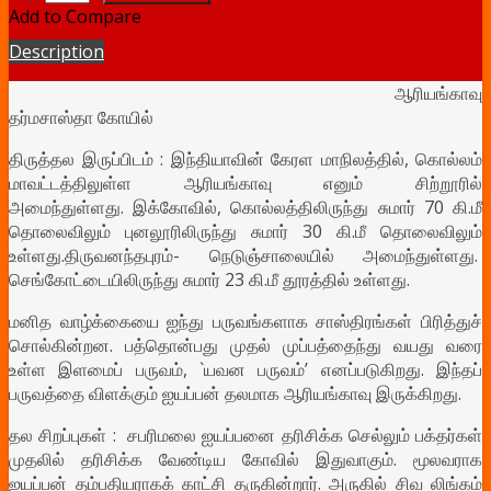
Add to Compare
Description
ஆரியங்காவு
தர்மசாஸ்தா கோயில்
திருத்தல இருப்பிடம் : இந்தியாவி
ன்
கேரள மாநிலத்தில், கொல்லம்
மாவட்டத்திலுள்ள ஆரியங்காவு எனும் சிற்றூரில்
அமைந்துள்ளது.
இக்கோவில், கொல்லத்திலிருந்து சுமார் 70 கி.மீ
தொலைவிலும் புனலூரிலிருந்து சுமார் 30 கி.மீ தொலைவிலும்
உள்ளது.திருவனந்தபுரம்- நெடுஞ்சாலையில் அமைந்துள்ளது.
செங்கோட்டையிலிருந்து சுமார் 23 கி.மீ தூரத்தில் உள்ளது.
மனித வாழ்க்கையை ஐந்து பருவங்களாக சாஸ்திரங்கள் பிரித்துச்
சொல்கின்றன. பத்தொன்பது முதல் முப்பத்தைந்து வயது வரை
உள்ள இளமைப் பருவம், `யவன பருவம்’ எனப்படுகிறது. இந்தப்
பருவத்தை விளக்கும் ஐயப்பன் தலமாக ஆரியங்காவு இருக்கிறது.
தல சிறப்புகள் : சபரிமலை ஐயப்பனை தரிசிக்க செல்லும் பக்தர்கள்
முதலில் தரிசிக்க வேண்டிய கோவில் இதுவாகும். மூலவராக
ஐயப்பன் தம்பதியராகக் காட்சி தருகின்றார். அருகில் சிவ லிங்கம்