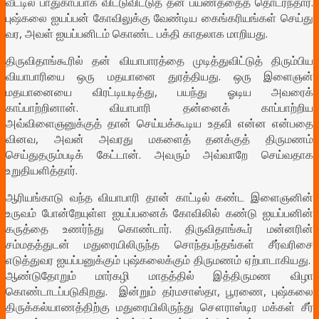
வீட்டில் பாதுகாப்பாக விட்டுவிட்டுத் தன் பயணத்தைத் தொடர்ந்தார்.
புஷ்கலை ஐயப்பன் கோவிலுக்கு வேண்டிய கைங்கரியங்கள் செய்து
வர, அவள் ஐயப்பனிடம் கொண்ட பக்தி காதலாக மாறியது.
திருவிதாங்கூரில் தன் வியாபாரத்தை முடித்துவிட்டுத் திரும்பிய
வியாபாரியை ஒரு மதயானை துரத்தியது. ஒரு இளைஞன்
மதயானையை விரட்டியடித்து, பயந்து ஓடிய அவரைக்
காப்பாற்றினான். வியாபாரி தன்னைக் காப்பாற்றிய
அவ்விளைஞனுக்குத் தான் செய்யக்கூடிய உதவி என்ன என்பதை
வினவ, அவன் அவரது மகளைத் தனக்குத் திருமணம்
செய்துதரும்படிக் கேட்டான். அவரும் அவ்வாறே செய்வதாக
உறுதியளித்தார்.
ஆரியங்காடு வந்த வியாபாரி தான் காட்டில் கண்ட இளைஞனின்
உருவம் போன்றேயுள்ள ஐயப்பனைக் கோவிலில் கண்டு ஐயப்பனின்
கருத்தை உணர்ந்து கொண்டார். திருவிதாங்கூர் மன்னரின்
சம்மதத்துடன் மதுரையிலிருந்த சொந்தபந்தங்கள் சீர்வரிசை
எடுத்துவர ஐயப்பனுக்கும் புஷ்கலைக்கும் திருமணம் ஏற்பாடாகியது.
ஆண்டுதோறும் மார்கழி மாதத்தில் இத்திருமண விழா
கொண்டாடப்படுகிறது. இன்றும் தர்மசாஸ்தா, பூரணை, புஷ்கலை
திருக்கல்யாணத்திற்கு மதுரையிலிருந்து சௌராஸ்டிர மக்கள் சீர்