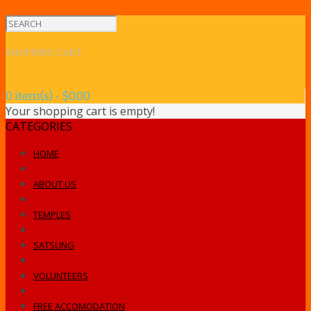
SHOPPING CART
0 item(s) - $0.00
Your shopping cart is empty!
CATEGORIES
HOME
ABOUT US
TEMPLES
SATSUNG
VOLUNTEERS
FREE ACCOMODATION