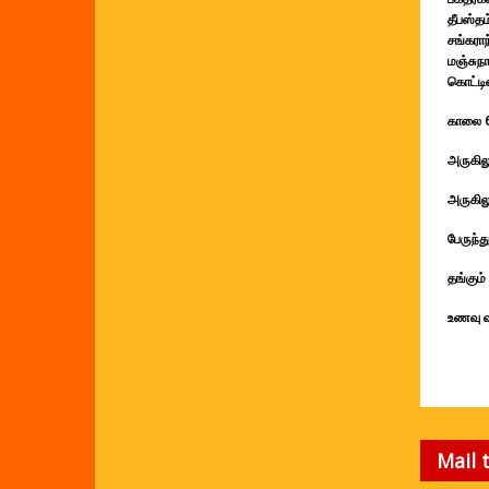
தீபஸ்தம
சங்கரா
மஞ்சுந
கொட்டி
காலை 6
அருகில
அருகில
பேருந்
தங்கும
உணவு வ
Mail 