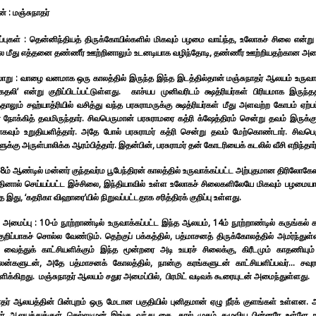
் :
மஞ்சுநாதர்
்புகள் :
தென்னிந்தியத் திருக்கோயில்களில் மிகவும் பழமை வாய்ந்த, உலோகச் சிலை என்று 
ை மீது எத்தனை தண்ணீர் ஊற்றினாலும் உடனடியாக வழிந்தோடி, தண்ணீர் ஊற்றியதற்கான 
ாறு :
வாழை வனமாக ஒரு காலத்தில் இருந்த இந்த இடத்தில்தான் மஞ்சுநாதர் ஆலயம் உருவாக்க
கதலி’ என்று குறிப்பிடப்பட்டுள்ளது.
காச்யப முனிவரிடம் க்ஷத்ரியர்கள் பிரியமாக இருந
ாலும் சஹ்யாத்ரியில் வசித்து வந்த பரசுராமருக்கு க்ஷத்ரியர்கள் மீது அளவற்ற கோபம் ஏற்
நோக்கித் தவமிருந்தார். சிவபெருமான் பரசுராமரை கத்ரி க்ஷேத்திரம் சென்று தவம் இருக்க
கவும் உறுதியளித்தார். அதே போல் பரசுராமர் கத்ரி சென்று தவம் மேற்கொண்டார்.
சிவபெ
ளுக்கு அருள்பாலிக்க ஆரம்பித்தார். இதன்பின், பரசுராமர் தன் கோடரியைக் கடலில் வீசி எறிந்தார். ப
68ம் ஆண்டில் மன்னர் குந்தவர்ம பூபேந்திரன் காலத்தில் உருவாக்கப்பட்ட அற்புதமான திரிலோகே
ினால் செய்யப்பட்ட இச்சிலை, இந்தியாவில் உள்ள உலோகச் சிலைகளிலேயே மிகவும் பழமையா
இது, ‘கதரிகா விஹாரை’யில் நிறுவப்பட்டதாக சரித்திரக் குறிப்பு உள்ளது.
அமைப்பு : 10-ம் நூற்றாண்டில் உருவாக்கப்பட்ட இந்த ஆலயம், 14ம் நூற்றாண்டில் கருங்கல்
 குறிப்பாகச் சொல்ல வேண்டும். தெற்குப் பக்கத்தில், பத்மாசனத் திருக்கோலத்தில் அமர்ந்த
து வைத்துக் காட்சியளிக்கும் இந்த மூன்றரை அடி உயரச் சிலைக்கு, கிரீடமும் காதணி
்களுடன், அதே பத்மாசனக் கோலத்தில், நான்கு கரங்களுடன் காட்சியளிப்பவர்... சவுரங்
ளிக்கிறது. மஞ்சுநாதர் ஆலயம் சதுர அமைப்பில், பிரமிட் வடிவக் கூரையுடன் அமைந்துள்ளது.
ாதர் ஆலயத்தின் பின்புறம் ஒரு மேடான பகுதியில் புனிதமான் ஏழு நீர்க் குளங்கள் உள்ளன. 
கள் ஆலயத்துக்குள் செல்லுமுன் இங்கு வந்து கை, கால் முகம் கழுவிய பின்னரே உள்ளே