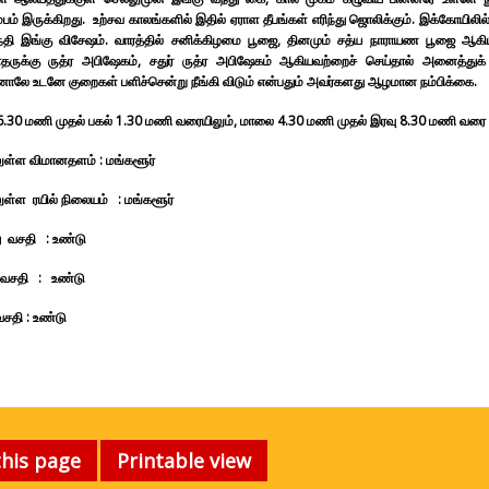
்பம் இருக்கிறது. உற்சவ காலங்களில் இதில் ஏராள தீபங்கள் எரிந்து ஜொலிக்கும். இக்கோயிலில்
ந்தி இங்கு விசேஷம். வாரத்தில் சனிக்கிழமை பூஜை, தினமும் சத்ய நாராயண பூஜை ஆகி
ாதருக்கு ருத்ர அபிஷேகம், சதுர் ருத்ர அபிஷேகம் ஆகியவற்றைச் செய்தால் அனைத்துக்
னாலே உடனே குறைகள் பளிச்சென்று நீங்கி விடும் என்பதும் அவர்களது ஆழமான நம்பிக்கை.
.30 மணி முதல் பகல் 1.30 மணி வரையிலும், மாலை 4.30 மணி முதல் இரவு 8.30 மணி வரை கோ
ுள்ள விமானதளம் :
மங்களூர்
ுள்ள ரயில் நிலையம் :
மங்களூர்
து வசதி : உண்டு
் வசதி :
உண்டு
சதி :
உண்டு
this page
Printable view