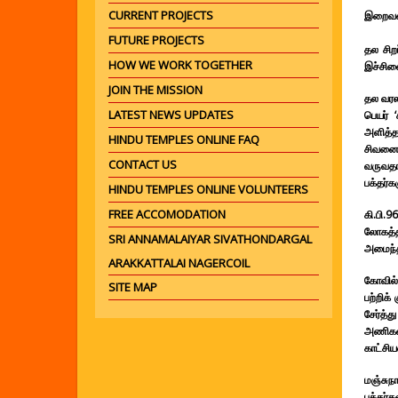
CURRENT PROJECTS
இறைவன
FUTURE PROJECTS
தல சிறப
HOW WE WORK TOGETHER
இச்சில
JOIN THE MISSION
தல வரல
LATEST NEWS UPDATES
பெயர் ‘
அளித்தத
HINDU TEMPLES ONLINE FAQ
சிவனை 
CONTACT US
வருவதா
பக்தர்க
HINDU TEMPLES ONLINE VOLUNTEERS
FREE ACCOMODATION
கி.பி.9
லோகத்த
SRI ANNAMALAIYAR SIVATHONDARGAL
அமைந்த 
ARAKKATTALAI NAGERCOIL
கோவில் 
SITE MAP
பற்றிக்
சேர்த்
அணிகலன
காட்சிய
மஞ்சுந
பக்தர்