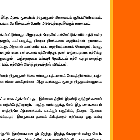
இந்த ஆலய மூலவரின் திருவுருவச் சிலையைக் குறிப்பிடுகிறார்கள்.
அடையாளமே இல்லாமல் போகிற அதிசயத்தை இங்குக் காணலாம்.
ப்பட்டுள்ளது. விஜயநகரப் பேரரசின் கல்வெட்டுக்களில் கத்ரி என்ற
்ததாலும், காச்யபருக்கு நிறைய நிலங்களை க்ஷத்ரியர்கள் தானமாக
பட்டது. அதனால் கண்ணில் பட்ட க்ஷத்ரியர்களைக் கொன்றார். பிறகு,
ுமாறும் உலக நன்மையை உத்தேசித்து, தான் மஞ்சுநாதராக கத்ரிக்கு
ருமானும் மஞ்சுநாதராக பார்வதி தேவியுடன் கத்ரி வந்து உறைந்து
ின், கத்ரியில் அமர்ந்து தவத்தில் ஈடுபட்டார்.
ஸ்வரர் திருவுருவச் சிலை உள்ளது. பத்மாசனக் கோலத்தில் உள்ள, பஞ்ச
ன சிலை என்கிறார்கள். ஆறு கரங்களும் மூன்று திருமுகங்களுமாக
 கட்டிடமாக ஆக்கப்பட்டது. இவ்வாலயத்தின் இரண்டு மூர்த்தங்களைப்
ுள்ள மத்ஸ்யேந்திரநாதர். மடித்த கால்களுக்கு மேல் இரு கைகளையும்
யும் மாத்திரமே ஆபரணங்கள். வடக்குப் பகுதியில், நிறைய ஆபரண
கிநாதர். இவருடைய தலைக் கிரீடத்தைச் சுற்றியபடி ஒரு பாம்பு
அருகில் இயற்கையான ஓர் நீரூற்று. இதற்கு கோமுகம் என்று பெயர்.
 நுழைகிறார்கள். ஆலயத்தின் நுழைவுவாயிலில் மிக உயரமானதொரு