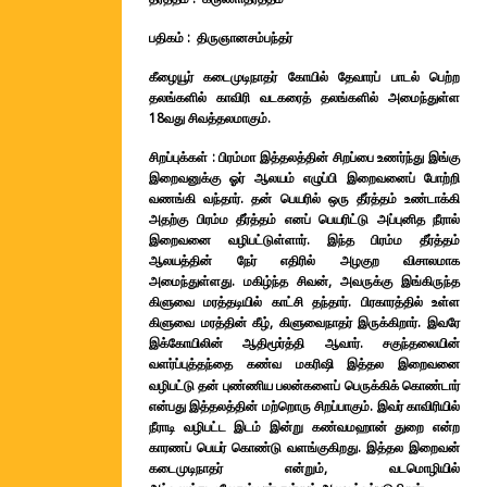
பதிகம் : திருஞானசம்பந்தர்
கீழையூர் கடைமுடிநாதர் கோயில் தேவாரப் பாடல் பெற்ற
தலங்களில் காவிரி வடகரைத் தலங்களில் அமைந்துள்ள
18வது சிவத்தலமாகும்.
சிறப்புக்கள் : பிரம்மா இத்தலத்தின் சிறப்பை உணர்ந்து இங்கு
இறைவனுக்கு ஓர் ஆலயம் எழுப்பி இறைவனைப் போற்றி
வணங்கி வந்தார். தன் பெயரில் ஒரு தீர்த்தம் உண்டாக்கி
அதற்கு பிரம்ம தீர்த்தம் எனப் பெயரிட்டு அப்புனித நீரால்
இறைவனை வழிபட்டுள்ளார். இந்த பிரம்ம தீர்த்தம்
ஆலயத்தின் நேர் எதிரில் அழகுற விசாலமாக
அமைந்துள்ளது. மகிழ்ந்த சிவன், அவருக்கு இங்கிருந்த
கிளுவை மரத்தடியில் காட்சி தந்தார். பிரகாரத்தில் உள்ள
கிளுவை மரத்தின் கீழ், கிளுவைநாதர் இருக்கிறார். இவரே
இக்கோயிலின் ஆதிமூர்த்தி ஆவார். சகுந்தலையின்
வளர்ப்புத்தந்தை
கண்வ மகரிஷி
இத்தல இறைவனை
வழிபட்டு தன் புண்ணிய பலன்களைப் பெருக்கிக் கொண்டார்
என்பது இத்தலத்தின் மற்றொரு சிறப்பாகும். இவர் காவிரியில்
நீராடி வழிபட்ட இடம் இன்று கண்வமஹான் துறை என்ற
காரணப் பெயர் கொண்டு வளங்குகிறது. இத்தல இறைவன்
கடைமுடிநாதர் என்றும், வடமொழியில்