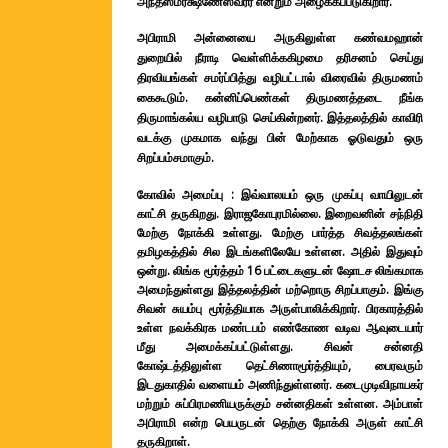
அந்தஸம்ரக்ஷணேஸ்வரர் என்றும் அழைக்கப்படுகிறார்.
அபிராமி அன்னையை அருகிலுள்ள கண்வமஹான்
துறையில் நீராடி வெள்ளிக்ககிழமை தரிசனம் செய்து
திரவியங்கள் சமர்ப்பித்து வழிபட்டால் விரைவில் திருமணம்
கைகூடும்.
கன்னிப்பெண்கள் திருமணத்தடை நீங்க
திருமாங்கல்ய வழிபாடு செய்கின்றனர். இத்தலத்தில் காவிரி
வடக்கு முகமாக வந்து பின் மேற்காக ஓடுவதும் ஒரு
சிறப்பம்சமாகும்.
கோவில் அமைப்பு : இவ்வாலயம் ஒரு முகப்பு வாயிலுடன்
காட்சி தருகிறது. இராஜகோபுரமில்லை. இறைவனின் சந்நிதி
மேற்கு நோக்கி உள்ளது. மேற்கு பார்த்த சிவத்தலங்கள்
தமிழகத்தில் சில இடங்களிலேயே உள்ளன. அதில் இதுவும்
ஒன்று. லிங்க மூர்த்தம் 16 பட்டைகளுடன் ஷோடச லிங்கமாக
அமைந்துள்ளது இத்தலத்தின் மற்றொரு சிறப்பாகும். இங்கு
சிவன் சுயம்பு மூர்த்தியாக அருள்பாலிக்கிறார். பிரகாரத்தில்
உள்ள நவக்கிரக மண்டபம் எண்கோண வடிவ ஆவுடையார்
மீது அமைக்கப்பட்டுள்ளது. சிவன் சன்னதி
கோஷ்டத்திலுள்ள தெட்சிணாமூர்த்தியும், பைரவரும்
இடதுகாதில் வளையம் அணிந்துள்ளனர். கடைமுடிவிநாயகர்
மற்றும் சுப்பிரமணியருக்கும் சன்னதிகள் உள்ளன. அம்பாள்
அபிராமி என்ற பெயருடன் தெற்கு நோக்கி அருள் காட்சி
தருகிறாள்.