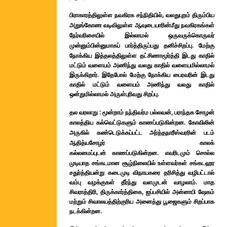
பிராகாரத்திலுள்ள நவகிரக சந்நிதியில், வலதுபுறம் திரும்பிய
அறுங்கோண வடிவிலுள்ள ஆவுடையாரின்மீது நவகிரகங்கள்
நேர்வரிசையில் இல்லாமல் ஒருவருக்கொருவர்
முன்னும்பின்னுமாகப் பார்த்திருப்பது தனிச்சிறப்பு.
மேற்கு
நோக்கிய இத்தலத்திலுள்ள தட்சிணாமூர்த்தி இடது காதில்
மட்டும் வளையம் அணிந்து வலது காதில் வளையமில்லாமல்
இருக்கிறார்.
இதேபோல் மேற்கு நோக்கிய பைரவரின் இடது
காதில் மட்டும் வளையம் அணிந்து வலது காதில்
ஒன்றுமில்லாமல் அருள்புரிவது சிறப்பு.
தல வரலாறு :
மூன்றாம் நந்திவர்ம பல்லவன், பராந்தக சோழன்
காலத்திய கல்வெட்டுகளும் காணப்படுகின்றன. கோவிலின்
அருகில் கண்டெடுக்கப்பட்ட அர்த்தநாரீஸ்வரரின் படம்
ஆதித்யசோழர் காலக்
கல்லமைப்புடன்
காணப்படுகின்றன.
எவரிடமும் சொல்ல
முடியாத சங்கடமான சூழ்நிலையில் உள்ளவர்கள் சங்கடஹர
சதுர்த்தியன்று கடைமுடி விநாயகரை தரிசித்து வழிபட்டால்
வம்பு வழக்குகள் தீர்ந்து வளமுடன் வாழலாம்.
மாத
சிவராத்திரி, திருக்கார்த்திகை, ஐப்பசியில் அன்னாபி ஷேகம்
மற்றும் சிவாலயத்திற்குரிய அனைத்து பூஜைகளும் சிறப்பாக
நடக்கின்றன.