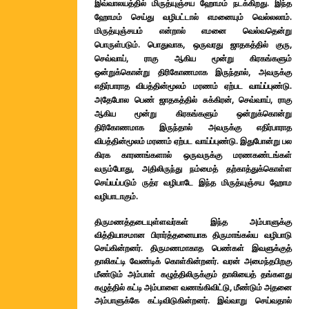
இவ்வாலயத்தில் மிருத்யுஞ்சய ஹோமம் நடக்கிறது. இந்த
ஹோமம் செய்து வழிபட்டால் எமனையும் வெல்லலாம்.
மிருத்யுஞ்சயம் என்றால் எமனை வெல்வதென்று
பொருள்படும். பொதுவாக, ஒருவரது ஜாதகத்தில் குரு,
செவ்வாய், ராகு ஆகிய மூன்று கிரகங்களும்
ஒன்றுக்கொன்று திரிகோணமாக இருந்தால், அவருக்கு
எதிர்பாராத விபத்தின்மூலம் மரணம் ஏற்பட வாய்ப்புண்டு.
அதேபோல பெண் ஜாதகத்தில் சுக்கிரன், செவ்வாய், ராகு
ஆகிய மூன்று கிரகங்களும் ஒன்றுக்கொன்று
திரிகோணமாக இருந்தால் அவருக்கு எதிர்பாராத
விபத்தின்மூலம் மரணம் ஏற்பட வாய்ப்புண்டு. இதுபோன்று பல
கிரக காரணங்களால் ஒருவருக்கு மரணகண்டங்கள்
வரும்போது, அதிலிருந்து நம்மைத் தற்காத்துக்கொள்ள
செய்யப்படும் ருத்ர வழிபாடே இந்த மிருத்யுஞ்சய ஹோம
வழிபாடாகும்.
திருமணத்தடையுள்ளவர்கள் இந்த அம்பாளுக்கு
வித்தியாசமான பிரார்த்தனையாக திருமாங்கல்ய வழிபாடு
செய்கின்றனர்.
திருமணமாகாத பெண்கள் இவளுக்குத்
தாலிகட்டி வேண்டிக் கொள்கின்றனர். வரன் அமைந்தபிறகு
மீண்டும் அம்பாள் கழுத்திலிருக்கும் தாலியைத் தங்களது
கழுத்தில் கட்டி அம்பாளை வணங்கிவிட்டு, மீண்டும் அதனை
அம்பாளுக்கே கட்டிவிடுகின்றனர்.
இவ்வாறு செய்வதால்