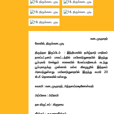
கடைமுடிநாதர்
கோவில், திருக்கடைமுடி
திருத்தல இருப்பிடம் : இந்தியாவில் தமிழ்நாடு மாநிலம்
நாகப்பட்டினம் மாவட்டத்தில் மயிலாடுதுறையில் இருந்து
பூம்புகார் செல்லும் சாலையில் மேலப்பாதியைக் கடந்து
பூம்புகாருக்கு முன்னால் உள்ள கீழையூரில் இத்தலம்
அமைந்துள்ளது. மயிலாடுதுறையில் இருந்து சுமார் 20
கி.மீ.
தொலைவில் உள்ளது.
சுவாமி : கடைமுடிநாதர், அந்தஸம்ரக்ஷணேஸ்வரர்
அம்பிகை : அபிராமி
தல விருட்சம் : கிளுவை
தீர்த்தம் : கருணாதீர்த்தம்