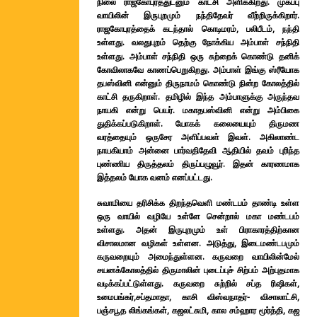
நிலை ராஜகோபுரத்துடனும் காட்சி அளிக்கிறது. முகப்பு
வாயிலின் இருபுறமும் நந்திதேவர் வீற்றிருக்கிறார்.
ராஜகோபுரத்தைக் கடந்தால் கொடிமரம், பலிபீடம், நந்தி
உள்ளது.
வலதுபுறம் தெற்கு நோக்கிய அம்பாள் சந்நிதி
உள்ளது. அம்பாள் சந்நிதி ஒரு சுற்றைக் கொண்டு தனிக்
கோவிலாகவே காணப்பெறுகிறது. அம்பாள் இங்கு ஸ்ரீயோக
தபஸ்வினி என்னும் திருநாமம் கொண்டு நின்ற கோலத்தில்
காட்சி தருகிறாள். தமிழில் இந்த அம்பாளுக்கு அருந்தவ
நாயகி என்று பெயர். மகாதபஸ்வினி என்று அம்பிகை
துதிக்கப்படுகிறாள். யோகக் கலையையும் திருமண
வரத்தையும் ஒருசேர அளிப்பவள் இவள். அகிலாண்ட
நாயகியாம் அன்னை பார்வதிதேவி ஆதியில் தவம் புரிந்த
புண்ணிய திருத்தலம் திருப்பழுவூர். இதன் காரணமாக
இத்தலம் யோக வனம் எனப்பட்டது.
சுவாமியை தரிசிக்க திறந்தவெளி மண்டபம் தாண்டி உள்ள
ஒரு வாயில் வழியே உள்ளே சென்றால் மகா மண்டபம்
உள்ளது. அதன் இருபுறமும் உள் பிராகாரத்திற்கான
விசாலமான வழிகள் உள்ளன. அடுத்து, இடைமண்டபமும்
கருவறையும் அமைந்துள்ளன. கருவறை வாயிலின்மேல்
சயனக்கோலத்தில் திருமாலின் புடைப்புச் சிற்பம் அற்புதமாக
வடிக்கப்பட்டுள்ளது. கருவறை சுற்றில் சப்த ரிஷிகள்,
உமைபங்கர்,சப்தமாதா, காசி விஸ்வநாதர்- விசாலாட்சி,
பஞ்சபூத லிங்கங்கள், கஜலட்சுமி, கால சம்ஹார மூர்த்தி, கஜ