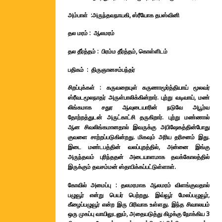
அம்பாள் :
அருந்தவநாயகி, ஸ்ரீயோக தபஸ்வினி
தல மரம் : ஆலமரம்
தல தீர்த்தம் : பிரம்ம தீர்த்தம், கொள்ளிடம்
பதிகம் : திருஞானசம்பந்தர்
சிறப்புக்கள் :
கருவறையுள் கருணாமூர்த்தியாய் மூலவர்
ஸ்ரீவடமூலநாதர் அருள்பாலிக்கின்றார். புற்று வடிவாய், மண்
லிங்கமாக சதுர ஆவுடையாரின் நடுவே அபூர்வ
தோற்றத்துடன் அருட்காட்சி தருகிறார். புற்று மண்ணால்
ஆன சிவலிங்கமானதால் இவருக்கு அபிஷேகத்தின்போது
குவளை சாற்றப்படுகின்றது. மிகவும் அரிய தரிசனம் இது.
இடை மண்டபத்தின் வலப்புறத்தில், அன்னை இங்கு
அருந்தவம் புரிந்ததன் அடையாளமாக தவக்கோலத்தில்
இருக்கும் தவசம்மன் ஸ்தாபிக்கப்பட்டுள்ளாள்.
கோவில் அமைப்பு :
தலமரமாக ஆலமரம் விளங்குவதால்
பழுவூர் என்று பெயர் பெற்றது. இவ்வூர் மேலப்பழுவூர்,
கீழைப்பழுவூர் என்ற இரு பிரிவாக உள்ளது. இந்த சிவாலயம்
ஒரு முகப்பு வாயிலுடனும், அதையடுத்து கிழக்கு நோக்கிய 3