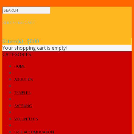
SHOPPING CART
0 item(s) - $0.00
Your shopping cart is empty!
CATEGORIES
HOME
ABOUT US
TEMPLES
SATSUNG
VOLUNTEERS
FREE ACCOMODATION