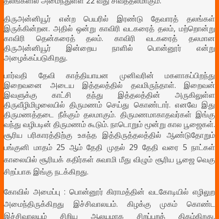
தலங்களில் அமைந்துள்ள 22 வது சிவத்தலமாகும்.
திருஅன்னியூர் என்ற பெயரில் இரண்டு தேவாரத் தலங்கள்
இருக்கின்றன. அதில் ஒன்று காவிரி வடகரைத் தலம், மற்றொன்று
காவிரி தென்கரைத் தலம். காவிரி வடகரைத் தலமான
திருஅன்னியூர் இன்றைய நாளில் பொன்னூர் என்று
அழைக்கப்படுகிறது.
பார்வதி தேவி காத்தியாயன முனிவரின் மகளாகப்பிறந்து
இறைவனை அடைய இத்தலத்தில் தவமிருந்தாள். இறைவன்
இவளுக்கு காட்சி தந்து இத்தலத்தின் அருகிலுள்ள
திருவீழிமிழலையில் திருமணம் செய்து கொண்டார். எனவே இது
திருமணத்தடை நீக்கும் தலமாகும். திருமணமாகாதவர்கள் இங்கு
வந்து வழிபடின் திருமணம் கூடும். நாடொறும் மூன்று கால பூஜைகள்.
சூரிய பரிகாரத்திற்கு உகந்த இத்திருத்தலத்தில் ஆண்டுதோறும்
பங்குனி மாதம் 25 ஆம் தேதி முதல் 29 தேதி வரை 5 நாட்கள்
காலையில் சூரியக் கதிர்கள் சுவாமி மீது விழும் சூரிய பூஜை வெகு
சிறப்பாக இங்கு நடக்கிறது.
கோவில் அமைப்பு :
பொன்னூர் கிராமத்தின் வடகோடியில் எழிலுற
அமைந்திருக்கிறது இச்சிவாலயம். கிழக்கு முகம் கொண்ட
இச்சிவாலயம் சிறிய ஆலயமாக சிறப்புறத் திகழ்கிறது.