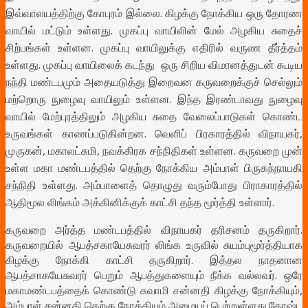
இவ்வாலயத்திற்கு கோபுரம் இல்லை. கிழக்கு நோக்கிய ஒரு தோரண
வாயில் மட்டும் உள்ளது. முகப்பு வாயிலின் மேல் அழகிய சுதைச்
சிற்பங்கள் உள்ளன. முகப்பு வாயிலுக்கு எதிரில் வருண தீர்த்தம்
உள்ளது. முகப்பு வாயிலைக் கடந்து ஒரு சிறிய விமானத்துடன் கூடிய
நந்தி மண்டபமும் அதையடுத்து இறைவன கருவறைக்குச் செல்லும்
மற்றொரு நுழைவு வாயிலும் உள்ளன. இந்த இரண்டாவது நுழைவு
வாயில் மேற்புரத்திலும் அழகிய சுதை வேலைப்பாடுகள் கொண்ட
உருவங்கள் காணப்படுகின்றன. வெளிப் பிரகாரத்தில் விநாயகர்,
முருகன், மகாலட்சுமி, நவக்கிரக சந்நிதிகள் உள்ளன. கருவறை முன்
உள்ள மகா மண்டபத்தில் தெற்கு நோக்கிய அம்பாள் பிருகந்நாயகி
சந்நிதி உள்ளது. அம்பாளைத் தொழுது வரும்போது பிராகாரத்தில்
ஆதிமூல லிங்கம் அக்கினிக்குக் காட்சி தந்த மூர்த்தி உள்ளார்.
கருவறை அர்த்த மண்டபத்தில் விநாயகர் தரிசனம் தருகிறார்.
கருவறையில் ஆபத்சகாயேசுவரர் லிங்க உருவில் சுயம்புமூர்த்தியாக
கிழக்கு நோக்கி காட்சி தருகிறார். இத்தல நாதனான
ஆபத்சாகயேசுவரர் பெறும் ஆபத்துகளையும் நீக்க வல்லவர். ஒரே
மகாமண்டபத்தைக் கொண்டு சுவாமி சன்னதி கிழக்கு நோக்கியும்,
அம்பாள் சன்னதி தெற்கு நோக்கியும் அமையப் பெற்றுள்ளது.கோஷ்ட