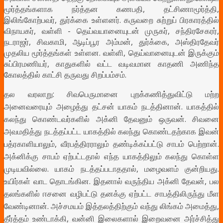
மூர்த்தங்களாக நர்த்தன கணபதி, தட்சிணாமூர்த்தி,
இலிங்கோற்பவர், துர்க்கை உள்ளனர். கருவறை சுற்றுப் பிரகாரத்தில்
விநாயகர், வள்ளி - தெய்வயானையுடன் முருகர், சந்திரசேகரர்,
நடராஜர், சிவகாமி, ஆடிப்பூர அம்மன், துர்க்கை, அஸ்திரதேவர்
முதலிய மூர்த்தங்கள் உள்ளன. வள்ளி, தெய்வானையுடன் இருக்கும்
சுப்பிரமணியர், காதுகளில் வட்ட வடிவமான காதணி அணிந்த
கோலத்தில் காட்சி தருவது சிறப்பம்சம்.
தல வரலாறு: சிவபெருமானை புறக்கணித்துவிட்டு மற்ற
அனைவரையும் அழைத்து தட்சன் யாகம் நடத்தினான். யாகத்தில்
கலந்து கொண்டவர்களில் அக்னி தேவனும் ஒருவன். சிவனை
அவமதித்து நடத்தப்பட்ட யாகத்தில் கலந்து கொண்டதற்காக இவன்
பத்ரகாளியாலும், வீரபத்திரராலும் தண்டிக்கப்பட்டு சாபம் பெற்றான்.
அக்னிக்கு சாபம் ஏற்பட்டதால் எந்த யாகத்திலும் கலந்து கொள்ள
முடியவில்லை. யாகம் நடத்தப்படாததால், மழைவளம் குன்றியது.
உயிர்கள் வாட தொடங்கின. இதனால் வருந்திய அக்னி தேவன், பல
தலங்களில் ஈசனை வழிபட்டு தனக்கு ஏற்பட்ட சாபத்திலிருந்து மீள
வேண்டினான். அச்சமயம் இத்தலத்திற்கும் வந்து லிங்கம் அமைத்து,
தீர்த்தம் உண்டாக்கி, வன்னி இலைகளால் இறைவனை அர்ச்சித்து