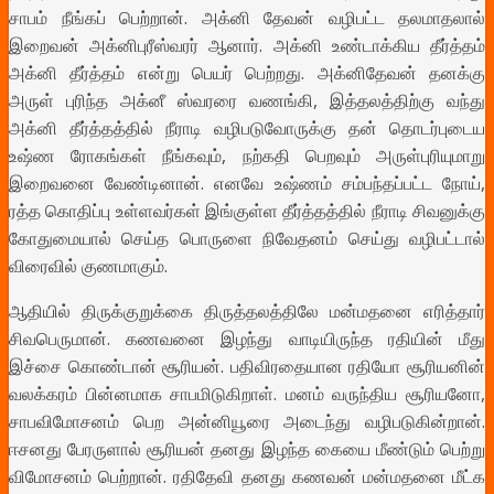
சாபம் நீங்கப் பெற்றான். அக்னி தேவன் வழிபட்ட தலமாதலால்
இறைவன் அக்னிபுரீஸ்வரர் ஆனார். அக்னி உண்டாக்கிய தீர்த்தம்
அக்னி தீர்த்தம் என்று பெயர் பெற்றது. அக்னிதேவன் தனக்கு
அருள் புரிந்த அக்னீ ஸ்வரரை வணங்கி, இத்தலத்திற்கு வந்து
அக்னி தீர்த்தத்தில் நீராடி வழிபடுவோருக்கு தன் தொடர்புடைய
உஷ்ண ரோகங்கள் நீங்கவும், நற்கதி பெறவும் அருள்புரியுமாறு
இறைவனை வேண்டினான். எனவே உஷ்ணம் சம்பந்தப்பட்ட நோய்,
ரத்த கொதிப்பு உள்ளவர்கள் இங்குள்ள தீர்த்தத்தில் நீராடி சிவனுக்கு
கோதுமையால் செய்த பொருளை நிவேதனம் செய்து வழிபட்டால்
விரைவில் குணமாகும்.
ஆதியில் திருக்குறுக்கை திருத்தலத்திலே மன்மதனை எரித்தார்
சிவபெருமான். கணவனை இழந்து வாடியிருந்த ரதியின் மீது
இச்சை கொண்டான் சூரியன். பதிவிரதையான ரதியோ சூரியனின்
வலக்கரம் பின்னமாக சாபமிடுகிறாள். மனம் வருந்திய சூரியனோ,
சாபவிமோசனம் பெற அன்னியூரை அடைந்து வழிபடுகின்றான்.
ஈசனது பேரருளால் சூரியன் தனது இழந்த கையை மீண்டும் பெற்று
விமோசனம் பெற்றான்.
ரதிதேவி தனது கணவன் மன்மதனை மீட்க