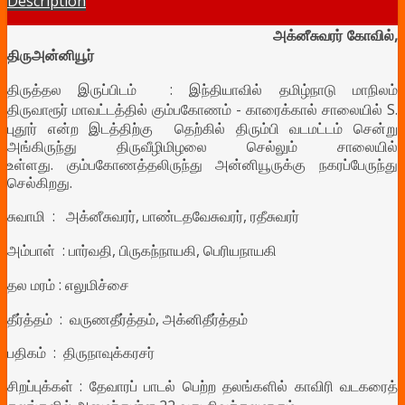
Description
அக்னீசுவரர் கோவில்,
திருஅன்னியூர்
திருத்தல இருப்பிடம் : இந்தியாவில் தமிழ்நாடு மாநிலம்
திருவாரூர்
மாவட்டத்தில்
கும்பகோணம் - காரைக்கால் சாலையில் S.
புதூர் என்ற இடத்திற்கு தெற்கில் திரும்பி வடமட்டம் சென்று
அங்கிருந்து திருவீழிமிழலை செல்லும் சாலையில்
உள்ளது. கும்பகோணத்தலிருந்து அன்னியூருக்கு நகரப்பேருந்து
செல்கிறது.
சுவாமி :
அக்னீசுவரர், பாண்டதவேசுவரர், ரதீசுவரர்
அம்பாள் : பார்வதி,
பிருகந்நாயகி, பெரியநாயகி
தல மரம் : எ
லு
மிச்சை
தீர்த்தம் : வருணதீர்த்தம், அக்னிதீர்த்தம்
பதிகம் : திருநாவுக்கரசர்
சிறப்புக்கள் : தேவாரப் பாடல் பெற்ற தலங்களில் காவிரி வடகரைத்