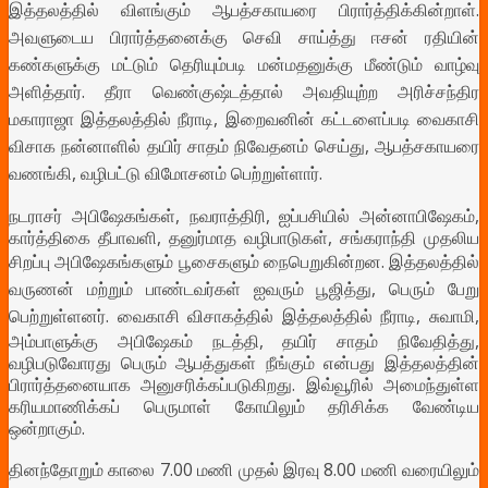
இத்தலத்தில் விளங்கும் ஆபத்சகாயரை பிரார்த்திக்கின்றாள்.
அவளுடைய பிரார்த்தனைக்கு செவி சாய்த்து ஈசன் ரதியின்
கண்களுக்கு மட்டும் தெரியும்படி மன்மதனுக்கு மீண்டும் வாழ்வு
அளித்தார்.
தீரா வெண்குஷ்டத்தால் அவதியுற்ற அரிச்சந்திர
மகாராஜா இத்தலத்தில் நீராடி, இறைவனின் கட்டளைப்படி வைகாசி
விசாக நன்னாளில் தயிர் சாதம் நிவேதனம் செய்து, ஆபத்சகாயரை
வணங்கி, வழிபட்டு விமோசனம் பெற்றுள்ளார்.
நடராசர் அபிஷேகங்கள், நவராத்திரி, ஐப்பசியில் அன்னாபிஷேகம்,
கார்த்திகை தீபாவளி, தனுர்மாத வழிபாடுகள், சங்கராந்தி முதலிய
சிறப்பு அபிஷேகங்களும் பூசைகளும் நைபெறுகின்றன.
இத்தலத்தில்
வருணன் மற்றும் பாண்டவர்கள் ஐவரும் பூஜித்து, பெரும் பேறு
பெற்றுள்ளனர்.
வைகாசி விசாகத்தில் இத்தலத்தில் நீராடி, சுவாமி,
அம்பாளுக்கு அபிஷேகம் நடத்தி, தயிர் சாதம் நிவேதித்து,
வழிபடுவோரது பெரும் ஆபத்துகள் நீங்கும் என்பது இத்தலத்தின்
பிரார்த்தனையாக அனுசரிக்கப்படுகிறது. இவ்வூரில் அமைந்துள்ள
கரியமாணிக்கப் பெருமாள் கோயிலும் தரிசிக்க வேண்டிய
ஒன்றாகும்.
தினந்தோறும் காலை 7.00 மணி முதல் இரவு 8.00 மணி வரையிலும்