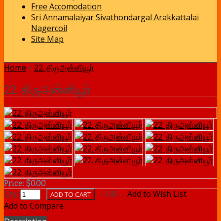
Free Accomodation
Sri Annamalaiyar Sivathondargal Arakkattalai
Nagercoil
Site Map
Home
»
22. திருஅன்னியூர்
22. திருஅன்னியூர்
Price: $0.00
Qty:
- OR -
Add to Wish List
Add to Compare